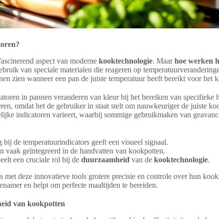
toren?
n fascinerend aspect van moderne
kooktechnologie
. Maar
hoe werken hi
bruik van speciale materialen die reageren op temperatuurveranderingen
en zien wanneer een pan de juiste temperatuur heeft bereikt voor het 
toren in pannen veranderen van kleur bij het bereiken van specifieke h
ren, omdat het de gebruiker in staat stelt om nauwkeuriger de juiste ko
lijke indicatoren varieert, waarbij sommige gebruikmaken van geavan
bij de temperatuurindicators geeft een visueel signaal.
jn vaak geïntegreerd in de handvatten van kookpotten.
elt een cruciale rol bij de
duurzaamheid
van de
kooktechnologie
.
rs met deze innovatieve tools grotere precisie en controle over hun ko
namer en helpt om perfecte maaltijden te bereiden.
eid van kookpotten