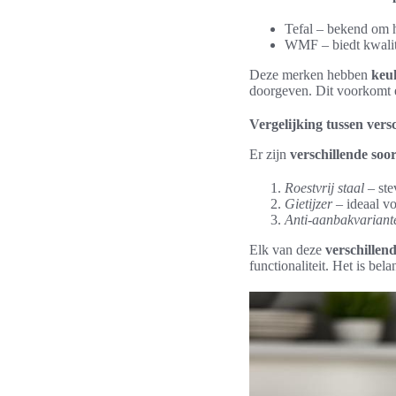
Tefal – bekend om h
WMF – biedt kwalit
Deze merken hebben
keuk
doorgeven. Dit voorkomt e
Vergelijking tussen vers
Er zijn
verschillende soo
Roestvrij staal
– ste
Gietijzer
– ideaal v
Anti-aanbakvariant
Elk van deze
verschillen
functionaliteit. Het is be