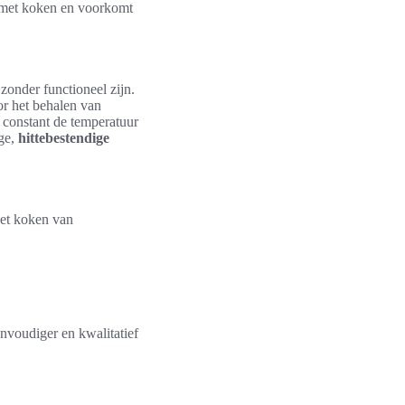
n met koken en voorkomt
onder functioneel zijn.
or het behalen van
t constant de temperatuur
ge,
hittebestendige
 het koken van
nvoudiger en kwalitatief