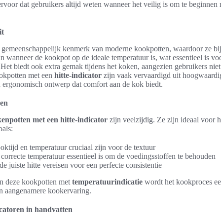
ervoor dat gebruikers altijd weten wanneer het veilig is om te beginne
it
 gemeenschappelijk kenmerk van moderne kookpotten, waardoor ze bijz
n wanneer de kookpot op de ideale temperatuur is, wat essentieel is vo
 Het biedt ook extra gemak tijdens het koken, aangezien gebruikers nie
ookpotten met een
hitte-indicator
zijn vaak vervaardigd uit hoogwaardi
 ergonomisch ontwerp dat comfort aan de kok biedt.
ken
enpotten met een hitte-indicator
zijn veelzijdig. Ze zijn ideaal voor
oals:
oktijd en temperatuur cruciaal zijn voor de textuur
correcte temperatuur essentieel is om de voedingsstoffen te behouden
de juiste hitte vereisen voor een perfecte consistentie
an deze kookpotten met
temperatuurindicatie
wordt het kookproces ee
een aangenamere kookervaring.
icatoren in handvatten