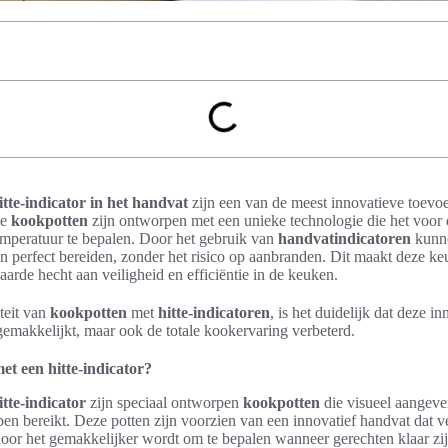
tte-indicator in het handvat
zijn een van de meest innovatieve toev
me
kookpotten
zijn ontworpen met een unieke technologie die het voor 
mperatuur te bepalen. Door het gebruik van
handvatindicatoren
kunne
n perfect bereiden, zonder het risico op aanbranden. Dit maakt deze ke
arde hecht aan veiligheid en efficiëntie in de keuken.
teit van
kookpotten
met
hitte-indicatoren
, is het duidelijk dat deze i
gemakkelijkt, maar ook de totale kookervaring verbeterd.
t een hitte-indicator?
tte-indicator
zijn speciaal ontworpen
kookpotten
die visueel aangev
en bereikt. Deze potten zijn voorzien van een innovatief handvat dat ve
oor het gemakkelijker wordt om te bepalen wanneer gerechten klaar zi