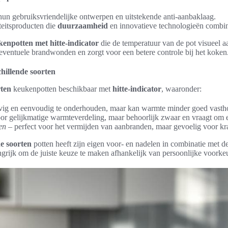
un gebruiksvriendelijke ontwerpen en uitstekende anti-aanbaklaag.
eitsproducten die
duurzaamheid
en innovatieve technologieën combi
enpotten met hitte-indicator
die de temperatuur van de pot visueel a
ventuele brandwonden en zorgt voor een betere controle bij het koken
chillende soorten
rten
keukenpotten beschikbaar met
hitte-indicator
, waaronder:
vig en eenvoudig te onderhouden, maar kan warmte minder goed vasth
oor gelijkmatige warmteverdeling, maar behoorlijk zwaar en vraagt om 
en
– perfect voor het vermijden van aanbranden, maar gevoelig voor kras
de soorten
potten heeft zijn eigen voor- en nadelen in combinatie met de 
langrijk om de juiste keuze te maken afhankelijk van persoonlijke voork