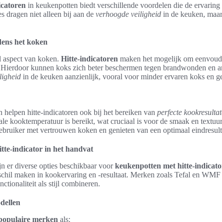
icatoren
in keukenpotten biedt verschillende voordelen die de ervaring
s dragen niet alleen bij aan de
verhoogde veiligheid
in de keuken, maa
dens het koken
el aspect van koken.
Hitte-indicatoren
maken het mogelijk om eenvoudi
n. Hierdoor kunnen koks zich beter beschermen tegen brandwonden en 
ligheid
in de keuken aanzienlijk, vooral voor minder ervaren koks en g
 helpen hitte-indicatoren ook bij het bereiken van
perfecte kookresulta
le kooktemperatuur is bereikt, wat cruciaal is voor de smaak en textuu
ebruiker met vertrouwen koken en genieten van een optimaal eindresult
tte-indicator in het handvat
jn er diverse opties beschikbaar voor
keukenpotten met hitte-indicato
schil maken in kookervaring en -resultaat. Merken zoals Tefal en WMF
tionaliteit als stijl combineren.
dellen
populaire merken
als: