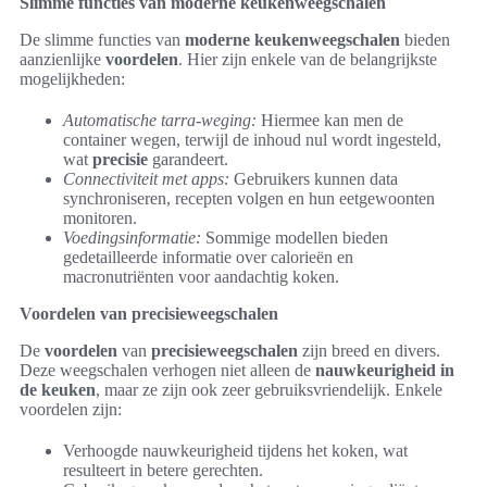
Slimme functies van moderne keukenweegschalen
De slimme functies van
moderne keukenweegschalen
bieden
aanzienlijke
voordelen
. Hier zijn enkele van de belangrijkste
mogelijkheden:
Automatische tarra-weging:
Hiermee kan men de
container wegen, terwijl de inhoud nul wordt ingesteld,
wat
precisie
garandeert.
Connectiviteit met apps:
Gebruikers kunnen data
synchroniseren, recepten volgen en hun eetgewoonten
monitoren.
Voedingsinformatie:
Sommige modellen bieden
gedetailleerde informatie over calorieën en
macronutriënten voor aandachtig koken.
Voordelen van precisieweegschalen
De
voordelen
van
precisieweegschalen
zijn breed en divers.
Deze weegschalen verhogen niet alleen de
nauwkeurigheid in
de keuken
, maar ze zijn ook zeer gebruiksvriendelijk. Enkele
voordelen zijn:
Verhoogde nauwkeurigheid tijdens het koken, wat
resulteert in betere gerechten.