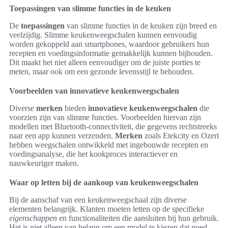
Toepassingen van slimme functies in de keuken
De
toepassingen
van slimme functies in de keuken zijn breed en
veelzijdig. Slimme keukenweegschalen kunnen eenvoudig
worden gekoppeld aan smartphones, waardoor gebruikers hun
recepten en voedingsinformatie gemakkelijk kunnen bijhouden.
Dit maakt het niet alleen eenvoudiger om de juiste porties te
meten, maar ook om een gezonde levensstijl te behouden.
Voorbeelden van innovatieve keukenweegschalen
Diverse
merken
bieden
innovatieve keukenweegschalen
die
voorzien zijn van slimme functies. Voorbeelden hiervan zijn
modellen met Bluetooth-connectiviteit, die gegevens rechtstreeks
naar een app kunnen verzenden.
Merken
zoals Etekcity en Ozeri
hebben weegschalen ontwikkeld met ingebouwde recepten en
voedingsanalyse, die het kookproces interactiever en
nauwkeuriger maken.
Waar op letten bij de aankoop van keukenweegschalen
Bij de aanschaf van een keukenweegschaal zijn diverse
elementen belangrijk. Klanten moeten letten op de specifieke
eigenschappen
en functionaliteiten die aansluiten bij hun gebruik.
Het is niet alleen van belang om een model te kiezen dat goed