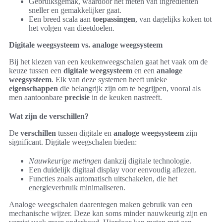
Gebruiksgemak, waardoor het meten van ingrediënten
sneller en gemakkelijker gaat.
Een breed scala aan
toepassingen
, van dagelijks koken tot
het volgen van dieetdoelen.
Digitale weegsysteem vs. analoge weegsysteem
Bij het kiezen van een keukenweegschalen gaat het vaak om de
keuze tussen een
digitale weegsysteem
en een
analoge
weegsysteem
. Elk van deze systemen heeft unieke
eigenschappen
die belangrijk zijn om te begrijpen, vooral als
men aantoonbare
precisie
in de keuken nastreeft.
Wat zijn de verschillen?
De
verschillen
tussen digitale en
analoge weegsysteem
zijn
significant. Digitale weegschalen bieden:
Nauwkeurige metingen
dankzij digitale technologie.
Een duidelijk digitaal display voor eenvoudig aflezen.
Functies zoals automatisch uitschakelen, die het
energieverbruik minimaliseren.
Analoge weegschalen daarentegen maken gebruik van een
mechanische wijzer. Deze kan soms minder nauwkeurig zijn en