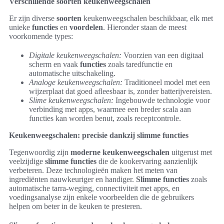
Verschillende soorten keukenweegschalen
Er zijn diverse
soorten
keukenweegschalen beschikbaar, elk met
unieke
functies
en
voordelen
. Hieronder staan de meest
voorkomende types:
Digitale keukenweegschalen:
Voorzien van een digitaal
scherm en vaak
functies
zoals taredfunctie en
automatische uitschakeling.
Analoge keukenweegschalen:
Traditioneel model met een
wijzerplaat dat goed afleesbaar is, zonder batterijvereisten.
Slime keukenweegschalen:
Ingebouwde technologie voor
verbinding met apps, waarmee een breder scala aan
functies kan worden benut, zoals receptcontrole.
Keukenweegschalen: precisie dankzij slimme functies
Tegenwoordig zijn
moderne keukenweegschalen
uitgerust met
veelzijdige
slimme functies
die de kookervaring aanzienlijk
verbeteren. Deze technologieën maken het meten van
ingrediënten nauwkeuriger en handiger.
Slimme functies
zoals
automatische tarra-weging, connectiviteit met apps, en
voedingsanalyse zijn enkele voorbeelden die de gebruikers
helpen om beter in de keuken te presteren.