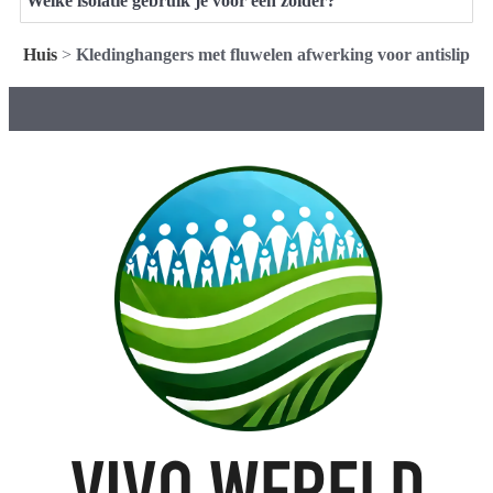
Welke isolatie gebruik je voor een zolder?
Huis
>
Kledinghangers met fluwelen afwerking voor antislip