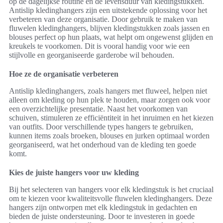
op de dagelijkse routine en de levensduur van kledingstukken.
Antislip kledinghangers zijn een uitstekende oplossing voor het
verbeteren van deze organisatie. Door gebruik te maken van
fluwelen kledinghangers, blijven kledingstukken zoals jassen en
blouses perfect op hun plaats, wat helpt om ongewenst glijden en
kreukels te voorkomen. Dit is vooral handig voor wie een
stijlvolle en georganiseerde garderobe wil behouden.
Hoe ze de organisatie verbeteren
Antislip kledinghangers, zoals hangers met fluweel, helpen niet
alleen om kleding op hun plek te houden, maar zorgen ook voor
een overzichtelijke presentatie. Naast het voorkomen van
schuiven, stimuleren ze efficiëntiteit in het inruimen en het kiezen
van outfits. Door verschillende types hangers te gebruiken,
kunnen items zoals broeken, blouses en jurken optimaal worden
georganiseerd, wat het onderhoud van de kleding ten goede
komt.
Kies de juiste hangers voor uw kleding
Bij het selecteren van hangers voor elk kledingstuk is het cruciaal
om te kiezen voor kwaliteitsvolle fluwelen kledinghangers. Deze
hangers zijn ontworpen met elk kledingstuk in gedachten en
bieden de juiste ondersteuning. Door te investeren in goede