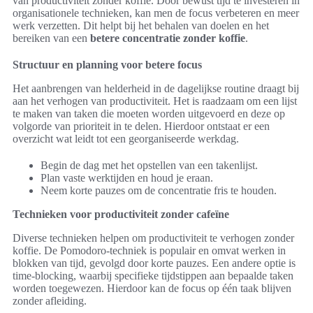
van productiviteit zonder koffie. Door bewust tijd te investeren in
organisationele technieken, kan men de focus verbeteren en meer
werk verzetten. Dit helpt bij het behalen van doelen en het
bereiken van een
betere concentratie zonder koffie
.
Structuur en planning voor betere focus
Het aanbrengen van helderheid in de dagelijkse routine draagt bij
aan het verhogen van productiviteit. Het is raadzaam om een lijst
te maken van taken die moeten worden uitgevoerd en deze op
volgorde van prioriteit in te delen. Hierdoor ontstaat er een
overzicht wat leidt tot een georganiseerde werkdag.
Begin de dag met het opstellen van een takenlijst.
Plan vaste werktijden en houd je eraan.
Neem korte pauzes om de concentratie fris te houden.
Technieken voor productiviteit zonder cafeïne
Diverse technieken helpen om productiviteit te verhogen zonder
koffie. De Pomodoro-techniek is populair en omvat werken in
blokken van tijd, gevolgd door korte pauzes. Een andere optie is
time-blocking, waarbij specifieke tijdstippen aan bepaalde taken
worden toegewezen. Hierdoor kan de focus op één taak blijven
zonder afleiding.