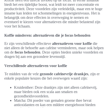
Koffie heeft een directe invloed op de focus. In eerste instantie
biedt het een tijdelijke boost, wat leidt tot meer concentratie en
productiviteit. Deze voordelen zijn verleidelijk, maar een te hoge
inname kan leiden tot schommelingen in energieniveaus. Het is
belangrijk om deze effecten in overweging te nemen en
eventueel te kiezen voor alternatieven die minder belastend zijn
voor het lichaam.
Koffie minderen: alternatieven die je focus behouden
Er zijn verschillende effectieve
alternatieven voor koffie
die
niet alleen de behoefte aan cafeïne verminderen, maar ook helpen
om de
focus behouden
. Deze opties bieden unieke voordelen en
dragen bij aan een gezondere levensstijl.
Verschillende alternatieven voor koffie
Te midden van de vele
gezonde cafeïnevrije drankjes
, zijn er
enkele populaire keuzes die het overwegen waard zijn:
Kruidenthee: Deze drankjes zijn niet alleen cafeïnevrij,
maar bieden ook een scala aan smaken en
gezondheidsvoordelen.
Matcha: Dit poeder van gemalen groene thee bevat
antioxidanten en kan een mildere energieboost bieden