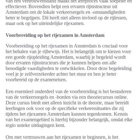
van een vertrouwensband maakt het leerproces vaak soepeler en
effectiever. Bovendien helpt een ervaren rijinstructeur uit
Amsterdam om de lokale verkeersregels en -omstandigheden
beter te begrijpen. Dit heeft niet alleen invloed op de rijlessen,
maar ook op het uiteindelijke rijexamen.
Voorbereiding op het rijexamen in Amsterdam
Voorbereiding op het rijexamen in Amsterdam is cruciaal voor
het behalen van je rijbewijs. Het is belangrijk om te kiezen voor
een goede rijopleiding Amsterdam, waarbij je begeleid wordt
door ervaren rijinstructeurs die je kunnen helpen om alle
benodigde vaardigheden te ontwikkelen. Door deze begeleiding
voel je je zelfverzekerder achter het stuur en ben je beter
voorbereid op de exameneisen.
Een essentieel onderdeel van de voorbereiding is het bestuderen
van de verkeersregels en -borden via een theoriecursus online.
Deze cursus biedt niet alleen inzicht in de theorie, maar bereidt
leerlingen ook voor op de specifieke verkeerssituaties die zij
tijdens het rijexamen Amsterdam kunnen tegenkomen. Kennis
van het examengebied is hierbij bijzonder belangrijk, omdat elke
regio unieke uitdagingen kent.
Om met vertrouwen aan het rijexamen te beginnen, is het