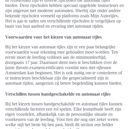
In Amsterdam zijn er diverse rijscholen die automaat rijles
bieden. Deze rijscholen hebben speciaal opgeleide instructeurs en
zijn uitgerust met moderne automaten. Hierbij zijn onder andere
bekende rijscholen vermeld op platforms zoals Mijn Autorijles.
Het is aan te raden om verschillende rijscholen te vergelijken op
basis van hun aanbod en ervaring met automaat rijden.
Voorwaarden voor het kiezen van automaat rijles
Bij het kiezen van automaat rijles zijn er een paar belangrijke
voorwaarden waar rekening mee gehouden moet worden. Ten
eerste moet de leerling voldoen aan de minimumleeftijd,
doorgaans 17 jaar. Daarnaast dient men te beschikken over de
juiste theorie-examencertificaten voordat men met rijlessen
Amsterdam kan beginnen. Het is ook nuttig om te controleren of
er instructeurs beschikbaar zijn die gespecialiseerd zijn in
automaat rijden, aangezien zij betere begeleiding kunnen bieden.
Verschillen tussen handgeschakelde en automaat rijles
Bij het kiezen tussen handgeschakelde en automaat rijles kunnen
verschillende factoren een rol spelen. Elke lesmethode heeft zijn
eigen voordelen, afhankelijk van de persoonlijke situatie en
voorkeuren van de leerling. Voor hen die nog niet zeker weten
welke stijl het beste bij hen past, biedt dit section een helder