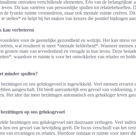
imalisme omvatten verschillende elementen. Eén van de belangrijkste asp
et leven. Dit kan variëren van persoonlijke spullen tot relatiebehoeften.
en de fysieke ruimte verminderen, maar ook mentale ruimte creëren. Dit
te stellen* en helpt bij het maken van keuzes die positief bijdragen aan 
n kan verbeteren
 voordelen voor de geestelijke gezondheid en welzijn. Het kan stress v
reëren, wat resulteert in meer *mentale helderheid*. Wanneer mensen 
en grotere mate van tevredenheid en vreugde in hun leven. Deze benader
teiten*, waardoor er ruimte is voor het ontwikkelen van relaties en hobb
et minder spullen?
le bezittingen en ons geluksgevoel is ingewikkeld. Veel mensen ervaren
ebben aangeschaft. Dit biedt aanvankelijk een gevoel van voldoening, m
en. Het idee dat meer bezittingen automatisch een gelukkiger leven gara
bezittingen op ons geluksgevoel
eriële bezittingen ons geluksgevoel niet duurzaam verhogen. Veel indiv
n hen een gevoel van bevrijding geeft. De focus verschuift van het ver
n van ervaringen en relaties. Hierdoor ontstaat er ruimte voor meer di