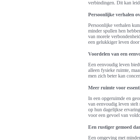
verbindingen. Dit kan leid
Persoonlijke verhalen o
Persoonlijke verhalen kun
minder spullen hen hebben
van morele verbondenheid
een gelukkiger leven door 
Voordelen van een eenvo
Een eenvoudig leven biedt 
alleen fysieke ruimte, maa
men zich beter kan concen
Meer ruimte voor essent
In een opgeruimde en geor
van eenvoudig leven stelt 
op hun dagelijkse ervarin
voor een gevoel van voldo
Een rustiger gemoed da
Een omgeving met minder r