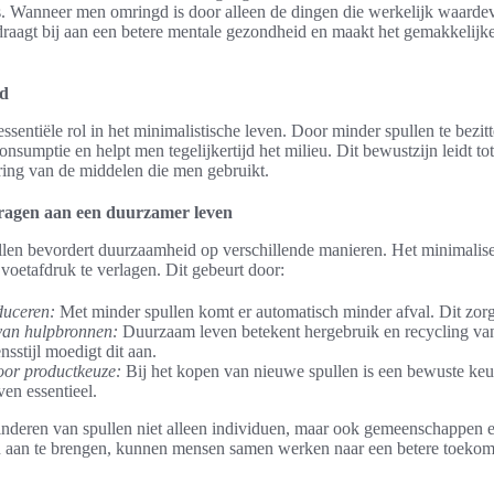
s. Wanneer men omringd is door alleen de dingen die werkelijk waardevo
t draagt bij aan een betere mentale gezondheid en maakt het gemakkelij
id
sentiële rol in het minimalistische leven. Door minder spullen te bezi
nsumptie en helpt men tegelijkertijd het milieu. Dit bewustzijn leidt to
ing van de middelen die men gebruikt.
dragen aan een duurzamer leven
len bevordert duurzaamheid op verschillende manieren. Het minimalise
voetafdruk te verlagen. Dit gebeurt door:
duceren:
Met minder spullen komt er automatisch minder afval. Dit zorg
 van hulpbronnen:
Duurzaam leven betekent hergebruik en recycling van
nsstijl moedigt dit aan.
oor productkeuze:
Bij het kopen van nieuwe spullen is een bewuste keu
en essentieel.
nderen van spullen niet alleen individuen, maar ook gemeenschappen e
en aan te brengen, kunnen mensen samen werken naar een betere toeko