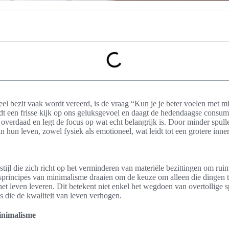
el bezit vaak wordt vereerd, is de vraag “Kun je je beter voelen met mi
dt een frisse kijk op ons geluksgevoel en daagt de hedendaagse consumpt
overdaad en legt de focus op wat echt belangrijk is. Door minder spull
n hun leven, zowel fysiek als emotioneel, wat leidt tot een grotere inner
tijl die zich richt op het verminderen van materiële bezittingen om rui
isprincipes van minimalisme draaien om de keuze om alleen die dingen t
et leven leveren. Dit betekent niet enkel het wegdoen van overtollige 
die de kwaliteit van leven verhogen.
inimalisme