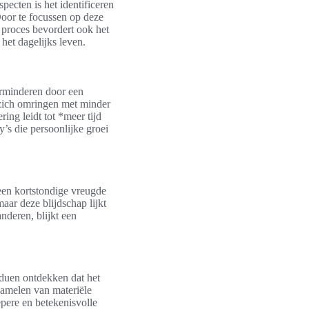
ecten is het identificeren
 Door te focussen op deze
 proces bevordert ook het
het dagelijks leven.
erminderen door een
zich omringen met minder
ing leidt tot *meer tijd
y’s die persoonlijke groei
 een kortstondige vreugde
aar deze blijdschap lijkt
nderen, blijkt een
iduen ontdekken dat het
zamelen van materiële
epere en betekenisvolle