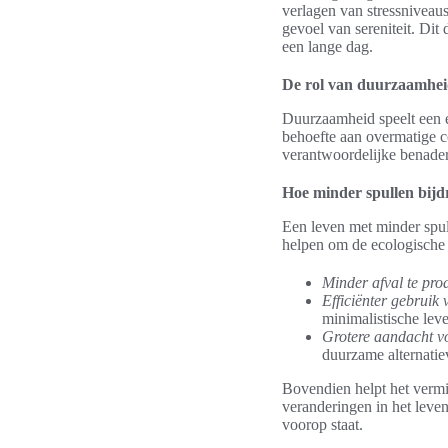
verlagen van stressniveau
gevoel van sereniteit. Di
een lange dag.
De rol van duurzaamhe
Duurzaamheid speelt een es
behoefte aan overmatige co
verantwoordelijke benader
Hoe minder spullen bij
Een leven met minder spul
helpen om de ecologische 
Minder afval te pro
Efficiënter gebruik
minimalistische leve
Grotere aandacht v
duurzame alternatiev
Bovendien helpt het vermi
veranderingen in het lev
voorop staat.