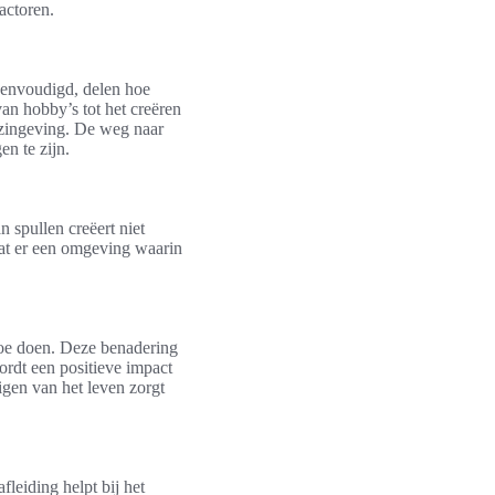
actoren.
eenvoudigd, delen hoe
an hobby’s tot het creëren
zingeving. De weg naar
en te zijn.
 spullen creëert niet
taat er een omgeving waarin
 toe doen. Deze benadering
ordt een positieve impact
igen van het leven zorgt
leiding helpt bij het