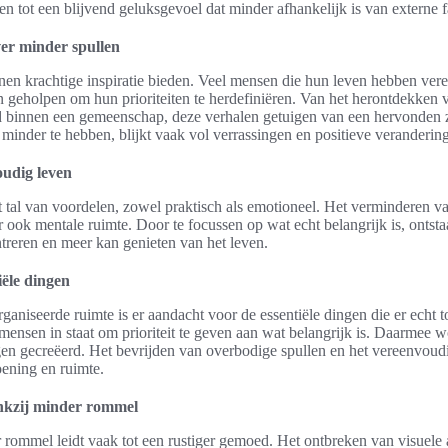
en tot een blijvend geluksgevoel dat minder afhankelijk is van externe f
ver minder spullen
nen krachtige inspiratie bieden. Veel mensen die hun leven hebben ver
 geholpen om hun prioriteiten te herdefiniëren. Van het herontdekken v
 binnen een gemeenschap, deze verhalen getuigen van een hervonden 
minder te hebben, blijkt vaak vol verrassingen en positieve verandering
udig leven
tal van voordelen, zowel praktisch als emotioneel. Het verminderen van
r ook mentale ruimte. Door te focussen op wat echt belangrijk is, onts
treren en meer kan genieten van het leven.
iële dingen
ganiseerde ruimte is er aandacht voor de essentiële dingen die er echt
mensen in staat om prioriteit te geven aan wat belangrijk is. Daarmee w
gen gecreëerd. Het bevrijden van overbodige spullen en het vereenvoud
ening en ruimte.
nkzij minder rommel
ommel leidt vaak tot een rustiger gemoed. Het ontbreken van visuele af