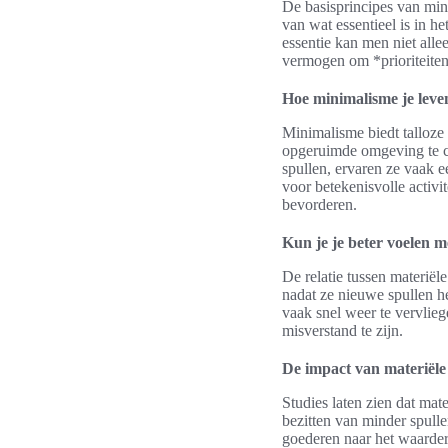
De basisprincipes van min
van wat essentieel is in h
essentie kan men niet alle
vermogen om *prioriteiten 
Hoe minimalisme je leve
Minimalisme biedt talloze
opgeruimde omgeving te c
spullen, ervaren ze vaak e
voor betekenisvolle activi
bevorderen.
Kun je je beter voelen m
De relatie tussen materië
nadat ze nieuwe spullen h
vaak snel weer te vervlieg
misverstand te zijn.
De impact van materiële 
Studies laten zien dat mat
bezitten van minder spulle
goederen naar het waardere