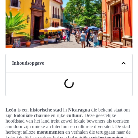
Inhoudsopgave
León
is een
historische stad
in
Nicaragua
die bekend staat om
zijn
koloniale charme
en rijke
cultuur
. Deze geestelijke
hoofdstad van het land trekt zowel lokale bewoners als toeristen
aan door zijn unieke architectuur en culturele diversiteit. De stad
herbergt talloze
monumenten
en verhalen die teruggaan naar de
koloniale tijd, waardoor het een belangrijke
reisbestemming
is