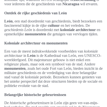
voor iedereen die de geschiedenis van
Nicaragua
wil ervaren.
Ontdek de rijke geschiedenis van León
León
, een stad doordrenkt van geschiedenis, biedt bezoekers een
fascinerend kijkje in de rijke
cultuur
en het verleden. De
geschiedenis León
is doordrenkt met
koloniale architectuur
en
opmerkelijke
monumenten
die getuigen van vervlogen tijden.
Koloniale architectuur en monumenten
Een van de meest indrukwekkende voorbeelden van
koloniale
architectuur
in
León
is de Kathedraal van León, een UNESCO-
werelderfgoed. Dit majestueuze gebouw is niet enkel een
religieuze plaats, maar ook een symbool van de stad. Andere
monumenten
, zoals het oude Fort van León, bieden inzicht in de
militaire geschiedenis en de verdediging van deze belangrijke
stad vanaf de koloniale periode. Bezoekers kunnen genieten van
het unieke perspectief dat deze structuren bieden op de sociale en
politieke evolutie van de stad.
Belangrijke historische gebeurtenissen
De
historische gebeurtenissen
in León zijn geen ver-van-mijn-