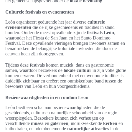
het gemeenschapsgevoel onder de
lokale bevolking
.
Culturele festivals en evenementen
León organiseert gedurende het jaar diverse
culturele
evenementen
die de rijke geschiedenis en tradities in stand
houden. Onder de meest opvallende zijn de
festivals León
,
waaronder het Fiesta de San Juan en het Santo Domingo
Festival. Deze opvallende vieringen brengen inwoners samen en
benadrukken de belangrijke koloniale invloeden die door de
eeuwen heen zijn doorgegeven.
Tijdens deze festivals komen muziek, dans en gastronomie
samen, waardoor bezoekers de
lokale cultuur
in zijn volle glorie
kunnen ervaren. De verbondenheid met eeuwenoude tradities is
duidelijk zichtbaar en creëert een onmiskenbare band tussen de
bewoners van León en hun voorgeschiedenis.
Bezienswaardigheden in en rondom León
León biedt een schat aan bezienswaardigheden die de
geschiedenis, cultuur en natuurlijke schoonheid van de regio
weerspiegelen. Bezoekers kunnen zich verheugen op
verschillende
musea
en
galerieën
, indrukwekkende
kerken
en
kathedralen, en adembenemende
natuurlijke attracties
in de