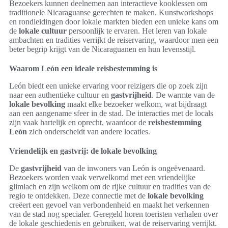
Bezoekers kunnen deelnemen aan interactieve kooklessen om
traditionele Nicaraguanse gerechten te maken. Kunstworkshops
en rondleidingen door lokale markten bieden een unieke kans om
de
lokale cultuur
persoonlijk te ervaren. Het leren van lokale
ambachten en tradities verrijkt de reiservaring, waardoor men een
beter begrip krijgt van de Nicaraguanen en hun levensstijl.
Waarom León een ideale reisbestemming is
León biedt een unieke ervaring voor reizigers die op zoek zijn
naar een authentieke cultuur en
gastvrijheid
. De warmte van de
lokale bevolking
maakt elke bezoeker welkom, wat bijdraagt
aan een aangename sfeer in de stad. De interacties met de locals
zijn vaak hartelijk en oprecht, waardoor de
reisbestemming
León
zich onderscheidt van andere locaties.
Vriendelijk en gastvrij: de lokale bevolking
De
gastvrijheid
van de inwoners van León is ongeëvenaard.
Bezoekers worden vaak verwelkomd met een vriendelijke
glimlach en zijn welkom om de rijke cultuur en tradities van de
regio te ontdekken. Deze connectie met de
lokale bevolking
creëert een gevoel van verbondenheid en maakt het verkennen
van de stad nog specialer. Geregeld horen toeristen verhalen over
de lokale geschiedenis en gebruiken, wat de reiservaring verrijkt.