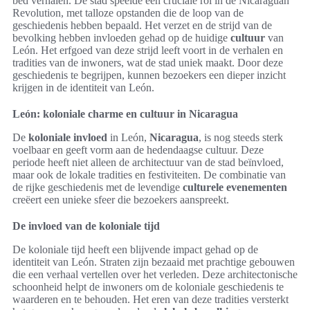
bed verhalen. De stad speelde een cruciale rol in de Nicaraguan
Revolution, met talloze opstanden die de loop van de
geschiedenis hebben bepaald. Het verzet en de strijd van de
bevolking hebben invloeden gehad op de huidige
cultuur
van
León. Het erfgoed van deze strijd leeft voort in de verhalen en
tradities van de inwoners, wat de stad uniek maakt. Door deze
geschiedenis te begrijpen, kunnen bezoekers een dieper inzicht
krijgen in de identiteit van León.
León: koloniale charme en cultuur in Nicaragua
De
koloniale invloed
in León,
Nicaragua
, is nog steeds sterk
voelbaar en geeft vorm aan de hedendaagse cultuur. Deze
periode heeft niet alleen de architectuur van de stad beïnvloed,
maar ook de lokale tradities en festiviteiten. De combinatie van
de rijke geschiedenis met de levendige
culturele evenementen
creëert een unieke sfeer die bezoekers aanspreekt.
De invloed van de koloniale tijd
De koloniale tijd heeft een blijvende impact gehad op de
identiteit van León. Straten zijn bezaaid met prachtige gebouwen
die een verhaal vertellen over het verleden. Deze architectonische
schoonheid helpt de inwoners om de koloniale geschiedenis te
waarderen en te behouden. Het eren van deze tradities versterkt