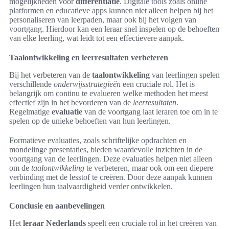
mogelijkheden voor
differentiatie
. Digitale tools zoals online
platformen en educatieve apps kunnen niet alleen helpen bij het
personaliseren van leerpaden, maar ook bij het volgen van
voortgang. Hierdoor kan een leraar snel inspelen op de behoeften
van elke leerling, wat leidt tot een effectievere aanpak.
Taalontwikkeling en leerresultaten verbeteren
Bij het verbeteren van de
taalontwikkeling
van leerlingen spelen
verschillende
onderwijsstrategieën
een cruciale rol. Het is
belangrijk om continu te evalueren welke methoden het meest
effectief zijn in het bevorderen van de
leerresultaten
.
Regelmatige
evaluatie
van de voortgang laat leraren toe om in te
spelen op de unieke behoeften van hun leerlingen.
Formatieve evaluaties, zoals schriftelijke opdrachten en
mondelinge presentaties, bieden waardevolle inzichten in de
voortgang van de leerlingen. Deze evaluaties helpen niet alleen
om de
taalontwikkeling
te verbeteren, maar ook om een diepere
verbinding met de lesstof te creëren. Door deze aanpak kunnen
leerlingen hun taalvaardigheid verder ontwikkelen.
Conclusie en aanbevelingen
Het
leraar Nederlands
speelt een cruciale rol in het creëren van