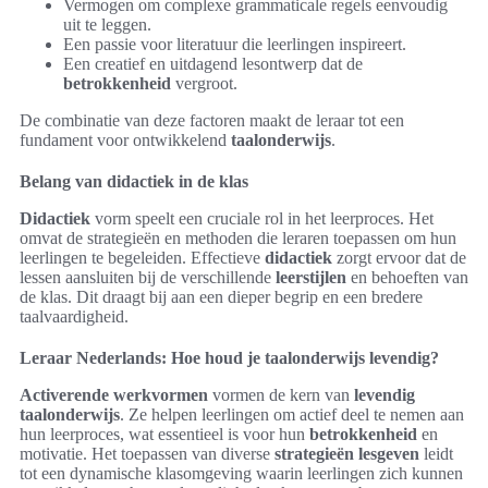
Vermogen om complexe grammaticale regels eenvoudig
uit te leggen.
Een passie voor literatuur die leerlingen inspireert.
Een creatief en uitdagend lesontwerp dat de
betrokkenheid
vergroot.
De combinatie van deze factoren maakt de leraar tot een
fundament voor ontwikkelend
taalonderwijs
.
Belang van didactiek in de klas
Didactiek
vorm speelt een cruciale rol in het leerproces. Het
omvat de strategieën en methoden die leraren toepassen om hun
leerlingen te begeleiden. Effectieve
didactiek
zorgt ervoor dat de
lessen aansluiten bij de verschillende
leerstijlen
en behoeften van
de klas. Dit draagt bij aan een dieper begrip en een bredere
taalvaardigheid.
Leraar Nederlands: Hoe houd je taalonderwijs levendig?
Activerende werkvormen
vormen de kern van
levendig
taalonderwijs
. Ze helpen leerlingen om actief deel te nemen aan
hun leerproces, wat essentieel is voor hun
betrokkenheid
en
motivatie. Het toepassen van diverse
strategieën lesgeven
leidt
tot een dynamische klasomgeving waarin leerlingen zich kunnen