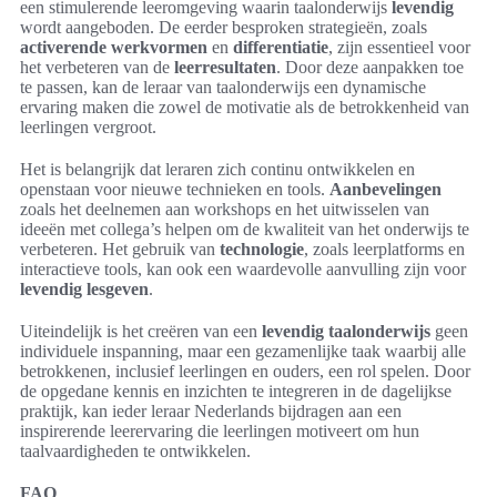
een stimulerende leeromgeving waarin taalonderwijs
levendig
wordt aangeboden. De eerder besproken strategieën, zoals
activerende werkvormen
en
differentiatie
, zijn essentieel voor
het verbeteren van de
leerresultaten
. Door deze aanpakken toe
te passen, kan de leraar van taalonderwijs een dynamische
ervaring maken die zowel de motivatie als de betrokkenheid van
leerlingen vergroot.
Het is belangrijk dat leraren zich continu ontwikkelen en
openstaan voor nieuwe technieken en tools.
Aanbevelingen
zoals het deelnemen aan workshops en het uitwisselen van
ideeën met collega’s helpen om de kwaliteit van het onderwijs te
verbeteren. Het gebruik van
technologie
, zoals leerplatforms en
interactieve tools, kan ook een waardevolle aanvulling zijn voor
levendig lesgeven
.
Uiteindelijk is het creëren van een
levendig taalonderwijs
geen
individuele inspanning, maar een gezamenlijke taak waarbij alle
betrokkenen, inclusief leerlingen en ouders, een rol spelen. Door
de opgedane kennis en inzichten te integreren in de dagelijkse
praktijk, kan ieder leraar Nederlands bijdragen aan een
inspirerende leerervaring die leerlingen motiveert om hun
taalvaardigheden te ontwikkelen.
FAQ