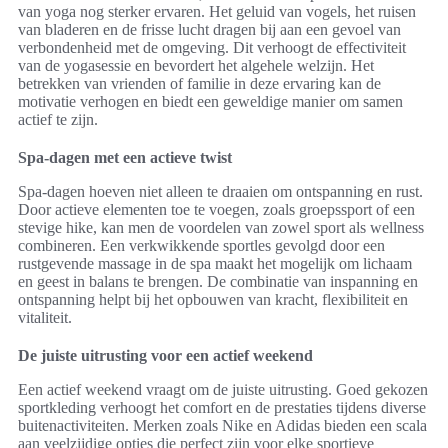
van yoga nog sterker ervaren. Het geluid van vogels, het ruisen
van bladeren en de frisse lucht dragen bij aan een gevoel van
verbondenheid met de omgeving. Dit verhoogt de effectiviteit
van de yogasessie en bevordert het algehele welzijn. Het
betrekken van vrienden of familie in deze ervaring kan de
motivatie verhogen en biedt een geweldige manier om samen
actief te zijn.
Spa-dagen met een actieve twist
Spa-dagen hoeven niet alleen te draaien om ontspanning en rust.
Door actieve elementen toe te voegen, zoals groepssport of een
stevige hike, kan men de voordelen van zowel sport als wellness
combineren. Een verkwikkende sportles gevolgd door een
rustgevende massage in de spa maakt het mogelijk om lichaam
en geest in balans te brengen. De combinatie van inspanning en
ontspanning helpt bij het opbouwen van kracht, flexibiliteit en
vitaliteit.
De juiste uitrusting voor een actief weekend
Een actief weekend vraagt om de juiste uitrusting. Goed gekozen
sportkleding verhoogt het comfort en de prestaties tijdens diverse
buitenactiviteiten. Merken zoals Nike en Adidas bieden een scala
aan veelzijdige opties die perfect zijn voor elke sportieve