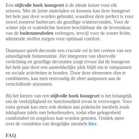
Een
stijlvolle hoek loungeset
is de ideale keuze voor elk
seizoen. Met de juiste materialen en kussens kan deze loungeset
het hele jaar door worden gebruikt, waardoor deze perfect is voor
zowel zomerse barbecues als gezellige winteravonden. Voor de
winter zijn er waterdichte hoezen beschikbaar die de levensduur
van de
buitenmeubelen
verlengen, terwijl voor de zomer lichte,
ademende stoffen zorgen voor optimaal comfort.
Daarnaast speelt decoratie een cruciale rol in het creëren van een
uitnodigende buitenruimte. Het integreren van sfeervolle
verlichting en gezellige decoraties zorgt ervoor dat de loungeset
het hele jaar door een aantrekkelijke plek blijft om te ontspannen
en sociale activiteiten te houden. Door deze elementen slim te
combineren, kan men eenvoudig de sfeer aanpassen aan de
verschillende seizoenen.
Bij het kiezen van een
stijlvolle hoek loungeset
is het belangrijk
om de veelzijdigheid en functionaliteit ervan te overwegen. Voor
extra gemak kan men ook denken aan praktische meubels zoals
inklapbare tafels met bekerhouders, zodat elke gelegenheid
comfortabel en zorgeloos kan worden genoten. Ontdek meer
over de voordelen van dergelijke meubels
hier
.
FAQ