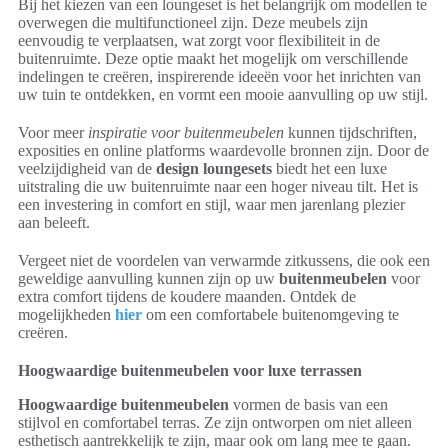
Bij het kiezen van een loungeset is het belangrijk om modellen te
overwegen die multifunctioneel zijn. Deze meubels zijn
eenvoudig te verplaatsen, wat zorgt voor flexibiliteit in de
buitenruimte. Deze optie maakt het mogelijk om verschillende
indelingen te creëren, inspirerende ideeën voor het inrichten van
uw tuin te ontdekken, en vormt een mooie aanvulling op uw stijl.
Voor meer
inspiratie voor buitenmeubelen
kunnen tijdschriften,
exposities en online platforms waardevolle bronnen zijn. Door de
veelzijdigheid van de
design loungesets
biedt het een luxe
uitstraling die uw buitenruimte naar een hoger niveau tilt. Het is
een investering in comfort en stijl, waar men jarenlang plezier
aan beleeft.
Vergeet niet de voordelen van verwarmde zitkussens, die ook een
geweldige aanvulling kunnen zijn op uw
buitenmeubelen
voor
extra comfort tijdens de koudere maanden. Ontdek de
mogelijkheden
hier
om een comfortabele buitenomgeving te
creëren.
Hoogwaardige buitenmeubelen voor luxe terrassen
Hoogwaardige buitenmeubelen
vormen de basis van een
stijlvol en comfortabel terras. Ze zijn ontworpen om niet alleen
esthetisch aantrekkelijk te zijn, maar ook om lang mee te gaan.