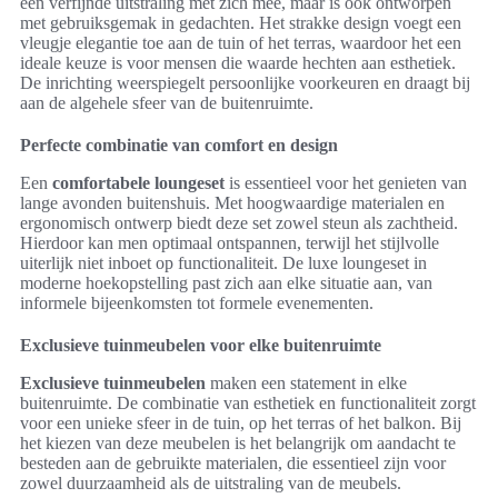
een verfijnde uitstraling met zich mee, maar is ook ontworpen
met gebruiksgemak in gedachten. Het strakke design voegt een
vleugje elegantie toe aan de tuin of het terras, waardoor het een
ideale keuze is voor mensen die waarde hechten aan esthetiek.
De inrichting weerspiegelt persoonlijke voorkeuren en draagt bij
aan de algehele sfeer van de buitenruimte.
Perfecte combinatie van comfort en design
Een
comfortabele loungeset
is essentieel voor het genieten van
lange avonden buitenshuis. Met hoogwaardige materialen en
ergonomisch ontwerp biedt deze set zowel steun als zachtheid.
Hierdoor kan men optimaal ontspannen, terwijl het stijlvolle
uiterlijk niet inboet op functionaliteit. De luxe loungeset in
moderne hoekopstelling past zich aan elke situatie aan, van
informele bijeenkomsten tot formele evenementen.
Exclusieve tuinmeubelen voor elke buitenruimte
Exclusieve tuinmeubelen
maken een statement in elke
buitenruimte. De combinatie van esthetiek en functionaliteit zorgt
voor een unieke sfeer in de tuin, op het terras of het balkon. Bij
het kiezen van deze meubelen is het belangrijk om aandacht te
besteden aan de gebruikte materialen, die essentieel zijn voor
zowel duurzaamheid als de uitstraling van de meubels.