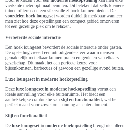
Door te kiezen voor een
moderne hoekopstelling
kan men elke
vierkante meter optimaal benutten. Dit betekent dat zelfs kleinere
tuinen of terrassen een sfeervolle zithoek kunnen bieden. De
voordelen hoek loungeset
worden duidelijk merkbaar wanneer
men ziet hoe deze opstellingen een compact gebied omtoveren
tot een gezellige plek om te relaxen.
Verbeterde sociale interactie
Een hoek loungeset bevordert de sociale interactie onder gasten.
De opstelling creëert een uitnodigende sfeer waarin mensen
gemakkelijk met elkaar kunnen praten en genieten van elkaars
gezelschap. Dit maakt het een perfecte keuze voor
bijeenkomsten, barbecues of gewoon een gezellige avond buiten.
Luxe loungeset in moderne hoekopstelling
Deze
luxe loungeset in moderne hoekopstelling
vormt een
ideale aanvulling voor elke buitenruimte. Het biedt een
aantrekkelijke combinatie van
stijl en functionaliteit
, wat het
perfect maakt voor zowel ontspanning als entertainment.
Stijl en functionaliteit
De
luxe loungeset
in
moderne hoekopstelling
brengt niet alleen