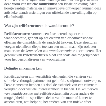
deze vorm van
unieke muurkunst
een ideale oplossing. Met
hoogwaardige materialen en innovatieve ontwerpen kunnen deze
artistieke wandversieringen een uitstekende aanvulling zijn op
elke huisstijl.
Wat zijn reliëfstructuren in wanddecoratie?
Reliëfstructuren
vormen een fascinerend aspect van
wanddecoratie, gericht op het creëren van driedimensionale
effecten die onmiddellijk de aandacht trekken. Deze structuren
voegen niet alleen diepte toe aan een muur, maar zijn ook een
manier om de
kenmerken van wanddecoratie
te accentueren. Het
gebruik van
reliëfstructuren
biedt een scala aan mogelijkheden
voor het personaliseren van woonruimtes.
Definitie en kenmerken
Reliëfstructuren zijn veelzijdige elementen die variëren van
subtiele verhoogde patronen tot gedurfde, sculpturale ontwerpen.
Deze elementen hebben als doel de esthetiek van een ruimte te
verrijken door visuele interessantheid te bieden. De
kenmerken
van wanddecoratie
met reliëfstructuren zijn onder andere de
mogelijkheid om specifieke delen van de muur of kamer te
accentueren, wat helpt bij het creëren van een unieke sfeer.