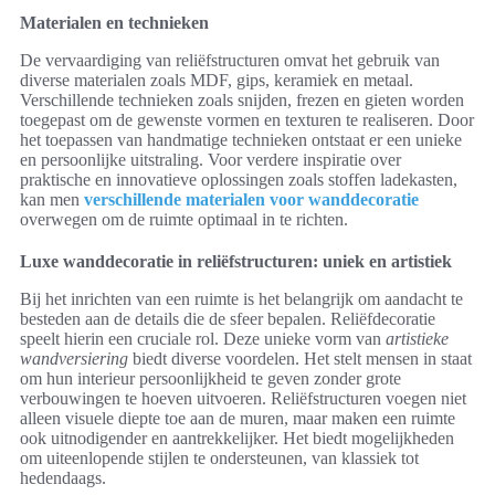
Materialen en technieken
De vervaardiging van reliëfstructuren omvat het gebruik van
diverse materialen zoals MDF, gips, keramiek en metaal.
Verschillende technieken zoals snijden, frezen en gieten worden
toegepast om de gewenste vormen en texturen te realiseren. Door
het toepassen van handmatige technieken ontstaat er een unieke
en persoonlijke uitstraling. Voor verdere inspiratie over
praktische en innovatieve oplossingen zoals stoffen ladekasten,
kan men
verschillende materialen voor wanddecoratie
overwegen om de ruimte optimaal in te richten.
Luxe wanddecoratie in reliëfstructuren: uniek en artistiek
Bij het inrichten van een ruimte is het belangrijk om aandacht te
besteden aan de details die de sfeer bepalen. Reliëfdecoratie
speelt hierin een cruciale rol. Deze unieke vorm van
artistieke
wandversiering
biedt diverse voordelen. Het stelt mensen in staat
om hun interieur persoonlijkheid te geven zonder grote
verbouwingen te hoeven uitvoeren. Reliëfstructuren voegen niet
alleen visuele diepte toe aan de muren, maar maken een ruimte
ook uitnodigender en aantrekkelijker. Het biedt mogelijkheden
om uiteenlopende stijlen te ondersteunen, van klassiek tot
hedendaags.