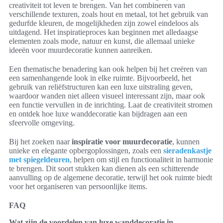
creativiteit tot leven te brengen. Van het combineren van
verschillende texturen, zoals hout en metaal, tot het gebruik van
gedurfde kleuren, de mogelijkheden zijn zowel eindeloos als
uitdagend. Het inspiratieproces kan beginnen met alledaagse
elementen zoals mode, natuur en kunst, die allemaal unieke
ideeën voor muurdecoratie kunnen aanreiken.
Een thematische benadering kan ook helpen bij het creëren van
een samenhangende look in elke ruimte. Bijvoorbeeld, het
gebruik van reliëfstructuren kan een luxe uitstraling geven,
waardoor wanden niet alleen visueel interessant zijn, maar ook
een functie vervullen in de inrichting. Laat de creativiteit stromen
en ontdek hoe luxe wanddecoratie kan bijdragen aan een
sfeervolle omgeving.
Bij het zoeken naar
inspiratie voor muurdecoratie
, kunnen
unieke en elegante opbergoplossingen, zoals een
sieradenkastje
met spiegeldeuren
, helpen om stijl en functionaliteit in harmonie
te brengen. Dit soort stukken kan dienen als een schitterende
aanvulling op de algemene decoratie, terwijl het ook ruimte biedt
voor het organiseren van persoonlijke items.
FAQ
Wat zijn de voordelen van luxe wanddecoratie in