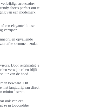
veelzijdige accessoires
trendy shorts perfect om te
oeging van een modemerk
of een elegante blouse
ng verfijnen.
onnebril en opvallende
kaar af te stemmen, zodat
isors. Door regelmatig je
en verwijderd en blijft
nsduur van de hoed.
worden bewaard. Dit
 niet langdurig aan direct
an minimaliseren.
maar ook van een
t ze in topconditie