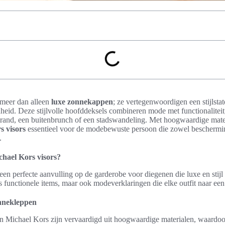
 meer dan alleen
luxe zonnekappen
; ze vertegenwoordigen een stijlstat
nheid. Deze stijlvolle hoofddeksels combineren mode met functionalitei
strand, een buitenbrunch of een stadswandeling. Met hoogwaardige mater
s visors
essentieel voor de modebewuste persoon die zowel beschermin
.
hael Kors visors?
een perfecte aanvulling op de garderobe voor diegenen die luxe en stij
hts functionele items, maar ook modeverklaringen die elke outfit naar een
onnekleppen
 Michael Kors zijn vervaardigd uit hoogwaardige materialen, waardoor