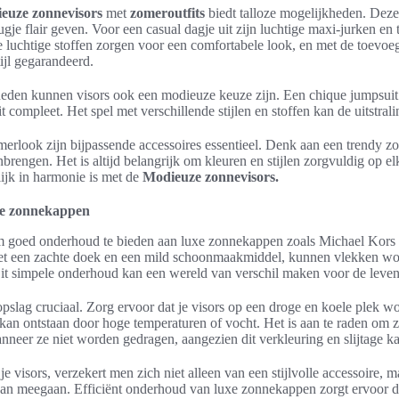
euze zonnevisors
met
zomeroutfits
biedt talloze mogelijkheden. Deze 
ugje flair geven. Voor een casual dagje uit zijn luchtige maxi-jurken en 
 luchtige stoffen zorgen voor een comfortabele look, en met de toev
ijl gegarandeerd.
eden kunnen visors ook een modieuze keuze zijn. Een chique jumpsuit 
 compleet. Het spel met verschillende stijlen en stoffen kan de uitstrali
merlook zijn bijpassende accessoires essentieel. Denk aan een trendy z
brengen. Het is altijd belangrijk om kleuren en stijlen zorgvuldig op el
elijk in harmonie is met de
Modieuze zonnevisors.
xe zonnekappen
m goed onderhoud te bieden aan luxe zonnekappen zoals Michael Kors v
et een zachte doek en een mild schoonmaakmiddel, kunnen vlekken word
Dit simpele onderhoud kan een wereld van verschil maken voor de leve
opslag cruciaal. Zorg ervoor dat je visors op een droge en koele plek 
an ontstaan door hoge temperaturen of vocht. Het is aan te raden om ze
wanneer ze niet worden gedragen, aangezien dit verkleuring en slijtage k
e visors, verzekert men zich niet alleen van een stijlvolle accessoire, 
 kan meegaan. Efficiënt onderhoud van luxe zonnekappen zorgt ervoor da