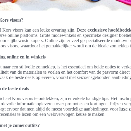
Kors visors?
 Kors visors kan een leuke ervaring zijn. Deze
exclusieve hoofdbede
verse online platforms. Grote modewinkels en specifieke designer boeti
voor stijlbewuste kopers. Online zijn er veel gespecialiseerde mode-web
ors visors, waardoor het gemakkelijker wordt om de ideale zonneklep t
ng online en in winkels
aar een stijlvolle zonneklep, is het essentieel om beide opties te ver
iteit van de materialen te voelen en het comfort van de pasvorm direct
vaak de beste deals opleveren, vooral met seizoensgebonden aanbiedin
 de beste deals
chael Kors visors te ontdekken, zijn er enkele handige tips. Het insch
evolle informatie opleveren over promoties en kortingen. Prijzen verg
orgt ervoor dat men altijd de meest voordelige aanbiedingen voor
luxe 
 recensies te lezen om een weloverwogen keuze te maken.
met je zomeroutfits?