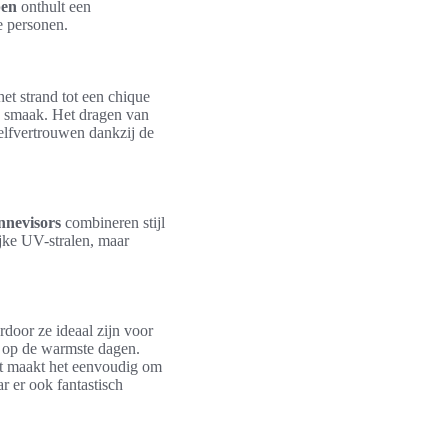
pen
onthult een
e personen.
et strand tot een chique
jke smaak. Het dragen van
zelfvertrouwen dankzij de
nnevisors
combineren stijl
ijke UV-stralen, maar
rdoor ze ideaal zijn voor
fs op de warmste dagen.
Dit maakt het eenvoudig om
r er ook fantastisch