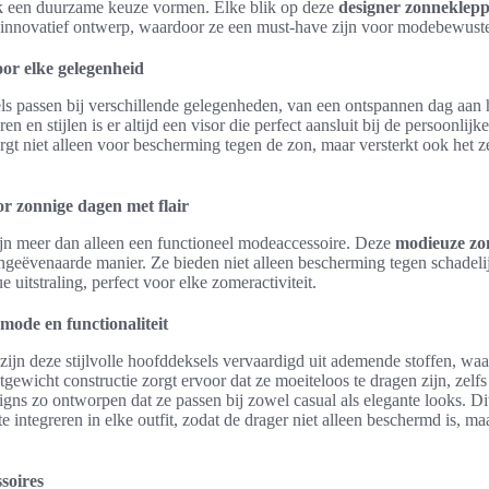
ok een duurzame keuze vormen. Elke blik op deze
designer zonneklep
 innovatief ontwerp, waardoor ze een must-have zijn voor modebewust
oor elke gelegenheid
ls passen bij verschillende gelegenheden, van een ontspannen dag aan h
ren en stijlen is er altijd een visor die perfect aansluit bij de persoonli
rgt niet alleen voor bescherming tegen de zon, maar versterkt ook het 
or zonnige dagen met flair
jn meer dan alleen een functioneel modeaccessoire. Deze
modieuze zo
 ongeëvenaarde manier. Ze bieden niet alleen bescherming tegen schadel
 uitstraling, perfect voor elke zomeractiviteit.
mode en functionaliteit
ijn deze stijlvolle hoofddeksels vervaardigd uit ademende stoffen, waa
tgewicht constructie zorgt ervoor dat ze moeiteloos te dragen zijn, zel
igns zo ontworpen dat ze passen bij zowel casual als elegante looks. 
 integreren in elke outfit, zodat de drager niet alleen beschermd is, maa
soires