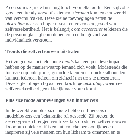
Accessoires zijn de finishing touch voor elke outfit. Een stijlvolle
sjaal
, een trendy
hoed
of statement
sieraden
kunnen een wereld
van verschil maken. Deze kleine toevoegingen zetten de
uitstraling
naar een hoger niveau en geven een gevoel van
zelfverzekerdheid. Het is belangrijk om
accessoires
te kiezen die
de persoonlijke stijl complimenteren en het gevoel van
individualiteit vergroten.
Trends die zelfvertrouwen uitstralen
Het volgen van actuele mode
trends
kan een positieve impact
hebben op de manier waarop iemand zich voelt. Modetrends die
focussen op bold prints, gedurfde kleuren en unieke silhouetten
kunnen iedereen helpen om zichzelf met trots te presenteren.
Deze stijlen dragen bij aan een krachtige
uitstraling
, waarmee
zelfverzekerdheid gemakkelijk naar voren komt.
Plus-size mode aanbevelingen van influencers
In de wereld van plus-size mode hebben influencers en
modebloggers een belangrijke rol gespeeld. Zij breken de
stereotypen en brengen een frisse kijk op stijl en zelfvertrouwen.
Door hun unieke outfits en authentieke persoonlijkheden
inspireren zij vele mensen om hun lichaam te omarmen en te