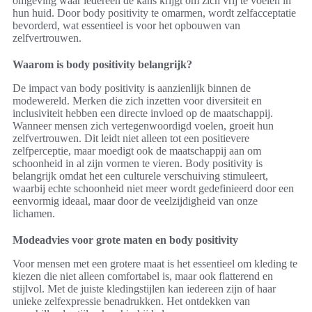
omgeving waar iedereen de kans krijgt om zich vrij te voelen in
hun huid. Door body positivity te omarmen, wordt zelfacceptatie
bevorderd, wat essentieel is voor het opbouwen van
zelfvertrouwen.
Waarom is body positivity belangrijk?
De impact van body positivity is aanzienlijk binnen de
modewereld. Merken die zich inzetten voor diversiteit en
inclusiviteit hebben een directe invloed op de maatschappij.
Wanneer mensen zich vertegenwoordigd voelen, groeit hun
zelfvertrouwen. Dit leidt niet alleen tot een positievere
zelfperceptie, maar moedigt ook de maatschappij aan om
schoonheid in al zijn vormen te vieren. Body positivity is
belangrijk omdat het een culturele verschuiving stimuleert,
waarbij echte schoonheid niet meer wordt gedefinieerd door een
eenvormig ideaal, maar door de veelzijdigheid van onze
lichamen.
Modeadvies voor grote maten en body positivity
Voor mensen met een grotere maat is het essentieel om kleding te
kiezen die niet alleen comfortabel is, maar ook flatterend en
stijlvol. Met de juiste kledingstijlen kan iedereen zijn of haar
unieke zelfexpressie benadrukken. Het ontdekken van