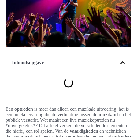
Inhoudsopgave
Een
optreden
is meer dan alleen een muzikale uitvoering; het is
een unieke ervaring die de verbinding tussen de
muzikant
en het
publiek versterkt. Wat maakt een live muziekoptreden nu
*onvergetelijk*? Dit artikel verkent de verschillende elementen
die hierbij een rol spelen. Van de
vaardigheden
en technieken
die een
muzikant
toepast tot de
emoties
die tijdens het
optreden