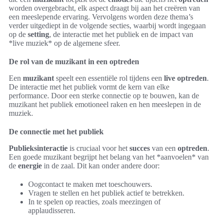
worden overgebracht, elk aspect draagt bij aan het creëren van
een meeslepende ervaring. Vervolgens worden deze thema’s
verder uitgediept in de volgende secties, waarbij wordt ingegaan
op de
setting
, de interactie met het publiek en de impact van
*live muziek* op de algemene sfeer.
De rol van de muzikant in een optreden
Een
muzikant
speelt een essentiële rol tijdens een
live optreden
.
De interactie met het publiek vormt de kern van elke
performance. Door een sterke connectie op te bouwen, kan de
muzikant het publiek emotioneel raken en hen meeslepen in de
muziek.
De connectie met het publiek
Publieksinteractie
is cruciaal voor het
succes
van een
optreden
.
Een goede muzikant begrijpt het belang van het *aanvoelen* van
de
energie
in de zaal. Dit kan onder andere door:
Oogcontact te maken met toeschouwers.
Vragen te stellen en het publiek actief te betrekken.
In te spelen op reacties, zoals meezingen of
applaudisseren.