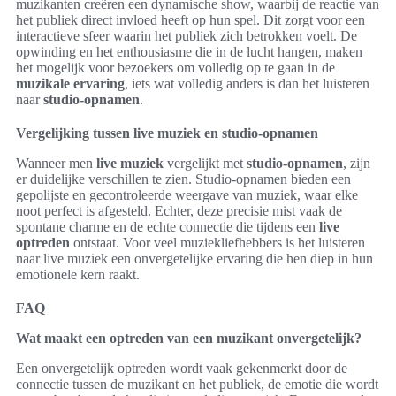
muzikanten creëren een dynamische show, waarbij de reactie van
het publiek direct invloed heeft op hun spel. Dit zorgt voor een
interactieve sfeer waarin het publiek zich betrokken voelt. De
opwinding en het enthousiasme die in de lucht hangen, maken
het mogelijk voor bezoekers om volledig op te gaan in de
muzikale ervaring
, iets wat volledig anders is dan het luisteren
naar
studio-opnamen
.
Vergelijking tussen live muziek en studio-opnamen
Wanneer men
live muziek
vergelijkt met
studio-opnamen
, zijn
er duidelijke verschillen te zien. Studio-opnamen bieden een
gepolijste en gecontroleerde weergave van muziek, waar elke
noot perfect is afgesteld. Echter, deze precisie mist vaak de
spontane charme en de echte connectie die tijdens een
live
optreden
ontstaat. Voor veel muziekliefhebbers is het luisteren
naar live muziek een onvergetelijke ervaring die hen diep in hun
emotionele kern raakt.
FAQ
Wat maakt een optreden van een muzikant onvergetelijk?
Een onvergetelijk optreden wordt vaak gekenmerkt door de
connectie tussen de muzikant en het publiek, de emotie die wordt