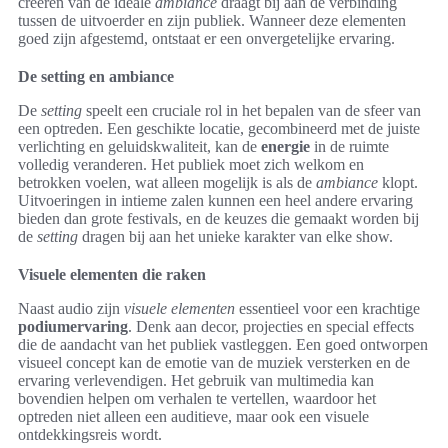
creëren van de ideale
ambiance
draagt bij aan de verbinding
tussen de uitvoerder en zijn publiek. Wanneer deze elementen
goed zijn afgestemd, ontstaat er een onvergetelijke ervaring.
De setting en ambiance
De
setting
speelt een cruciale rol in het bepalen van de sfeer van
een optreden. Een geschikte locatie, gecombineerd met de juiste
verlichting en geluidskwaliteit, kan de
energie
in de ruimte
volledig veranderen. Het publiek moet zich welkom en
betrokken voelen, wat alleen mogelijk is als de
ambiance
klopt.
Uitvoeringen in intieme zalen kunnen een heel andere ervaring
bieden dan grote festivals, en de keuzes die gemaakt worden bij
de
setting
dragen bij aan het unieke karakter van elke show.
Visuele elementen die raken
Naast audio zijn
visuele elementen
essentieel voor een krachtige
podiumervaring
. Denk aan decor, projecties en special effects
die de aandacht van het publiek vastleggen. Een goed ontworpen
visueel concept kan de emotie van de muziek versterken en de
ervaring verlevendigen. Het gebruik van multimedia kan
bovendien helpen om verhalen te vertellen, waardoor het
optreden niet alleen een auditieve, maar ook een visuele
ontdekkingsreis wordt.