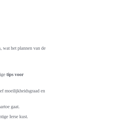
ra, wat het plannen van de
dige
tips voor
ief moeilijkheidsgraad en
artoe gaat.
ige Ierse kust.