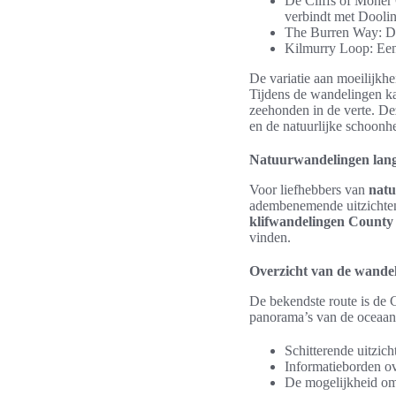
De Cliffs of Moher
verbindt met Doolin
The Burren Way: Dit
Kilmurry Loop: Een 
De variatie aan moeilijkhe
Tijdens de wandelingen k
zeehonden in de verte. Dez
en de natuurlijke schoonh
Natuurwandelingen langs
Voor liefhebbers van
nat
adembenemende uitzichten 
klifwandelingen County
vinden.
Overzicht van de wande
De bekendste route is de C
panorama’s van de oceaan
Schitterende uitzich
Informatieborden ove
De mogelijkheid om 