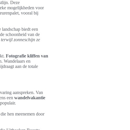
tlijn. Deze
ieke mogelijkheden voor
leurenpalet, vooral bij
e landschap biedt een
r de schoonheid van de
terwijl zonneschijn ze
akt.
Fotografie kliffen van
en. Wandelaars en
jdraagt aan de totale
ervaring aanspreken. Van
dens een
wandelvakantie
populair.
en die hen meenemen door