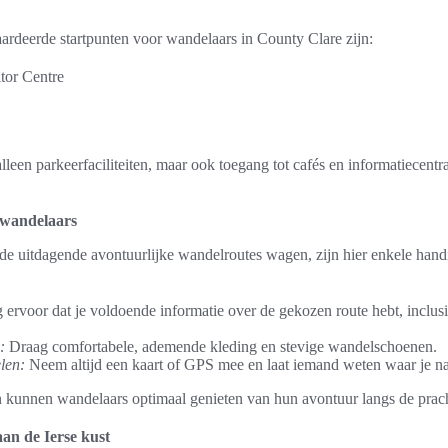
rdeerde startpunten voor wandelaars in County Clare zijn:
itor Centre
alleen parkeerfaciliteiten, maar ook toegang tot cafés en informatiecent
 wandelaars
de uitdagende avontuurlijke wandelroutes wagen, zijn hier enkele han
 ervoor dat je voldoende informatie over de gekozen route hebt, inclus
:
Draag comfortabele, ademende kleding en stevige wandelschoenen.
len:
Neem altijd een kaart of GPS mee en laat iemand weten waar je na
n kunnen wandelaars optimaal genieten van hun avontuur langs de pracht
aan de Ierse kust