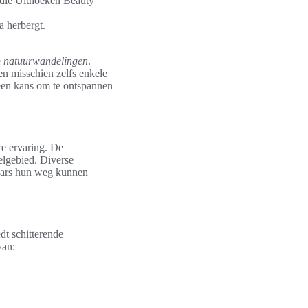
 die Uithoeken Beauty
a herbergt.
e
natuurwandelingen
.
n misschien zelfs enkele
 een kans om te ontspannen
re ervaring. De
elgebied. Diverse
laars hun weg kunnen
dt schitterende
van: