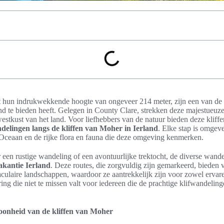
t hun indrukwekkende hoogte van ongeveer 214 meter, zijn een van de 
nd te bieden heeft. Gelegen in County Clare, strekken deze majestueuze 
estkust van het land. Voor liefhebbers van de natuur bieden deze kliff
elingen langs de kliffen van Moher in Ierland
. Elke stap is omgev
e Oceaan en de rijke flora en fauna die deze omgeving kenmerken.
een rustige wandeling of een avontuurlijke trektocht, de diverse wandel
kantie Ierland
. Deze routes, die zorgvuldig zijn gemarkeerd, bieden 
aculaire landschappen, waardoor ze aantrekkelijk zijn voor zowel ervar
ring die niet te missen valt voor iedereen die de prachtige klifwandelin
nheid van de kliffen van Moher