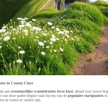
utes in County Clare
ala aan
avontuurlijke wandelroutes Ierse kust
, ideaal voor zowel be
n van deze paden begint vaak bij een van de
populaire startpunten
in
ot de routes te vinden zijn.