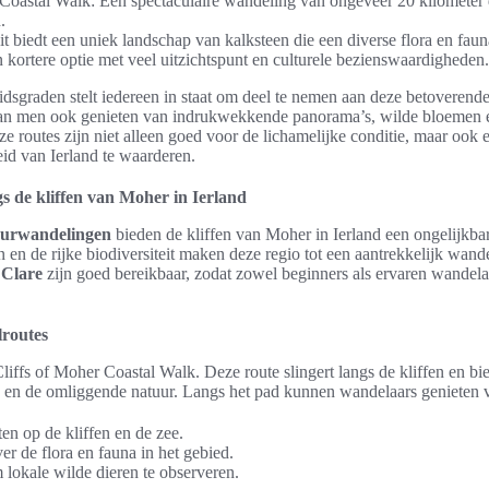
 Coastal Walk: Een spectaculaire wandeling van ongeveer 20 kilometer
.
 biedt een uniek landschap van kalksteen die een diverse flora en faun
kortere optie met veel uitzichtspunt en culturele bezienswaardigheden.
idsgraden stelt iedereen in staat om deel te nemen aan deze betoverend
an men ook genieten van indrukwekkende panorama’s, wilde bloemen e
e routes zijn niet alleen goed voor de lichamelijke conditie, maar ook
eid van Ierland te waarderen.
 de kliffen van Moher in Ierland
uurwandelingen
bieden de kliffen van Moher in Ierland een ongelijkba
en de rijke biodiversiteit maken deze regio tot een aantrekkelijk wand
 Clare
zijn goed bereikbaar, zodat zowel beginners als ervaren wande
lroutes
liffs of Moher Coastal Walk. Deze route slingert langs de kliffen en bie
 en de omliggende natuur. Langs het pad kunnen wandelaars genieten 
ten op de kliffen en de zee.
r de flora en fauna in het gebied.
lokale wilde dieren te observeren.