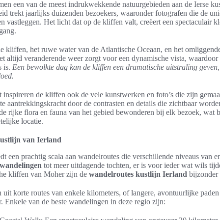
men een van de meest indrukwekkende natuurgebieden aan de Ierse kus
 trekt jaarlijks duizenden bezoekers, waaronder fotografen die de un
en vastleggen. Het licht dat op de kliffen valt, creëert een spectaculair k
gang.
le kliffen, het ruwe water van de Atlantische Oceaan, en het omliggend
Het altijd veranderende weer zorgt voor een dynamische vista, waardoo
s is.
Een bewolkte dag kan de kliffen een dramatische uitstraling geven, 
loed.
t inspireren de kliffen ook de vele kunstwerken en foto’s die zijn gema
te aantrekkingskracht door de contrasten en details die zichtbaar word
e rijke flora en fauna van het gebied bewonderen bij elk bezoek, wat bi
elijke locatie.
ustlijn van Ierland
edt een prachtig scala aan wandelroutes die verschillende niveaus van 
wandelingen
tot meer uitdagende tochten, er is voor ieder wat wils tij
che kliffen van Moher zijn de
wandelroutes kustlijn Ierland
bijzonder 
uit korte routes van enkele kilometers, of langere, avontuurlijke pad
Enkele van de beste wandelingen in deze regio zijn: