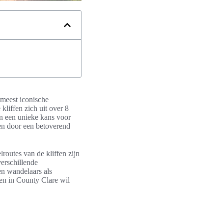
meest iconische
kliffen zich uit over 8
en een unieke kans voor
en door een betoverend
routes van de kliffen zijn
verschillende
en wandelaars als
gen in County Clare wil