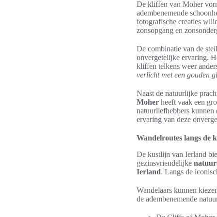
De kliffen van Moher vor
adembenemende schoonheid
fotografische creaties will
zonsopgang en zonsonder
De combinatie van de stei
onvergetelijke ervaring. 
kliffen telkens weer ander
verlicht met een gouden g
Naast de natuurlijke prach
Moher
heeft vaak een gro
natuurliefhebbers kunnen d
ervaring van deze onverget
Wandelroutes langs de k
De kustlijn van Ierland bi
gezinsvriendelijke
natuur
Ierland
. Langs de iconis
Wandelaars kunnen kiezen 
de adembenemende natuur. 