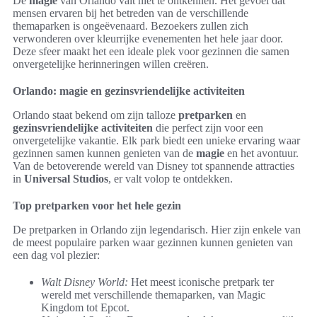
De
magie
van Orlando valt niet te ontkennen. Het gevoel dat
mensen ervaren bij het betreden van de verschillende
themaparken is ongeëvenaard. Bezoekers zullen zich
verwonderen over kleurrijke evenementen het hele jaar door.
Deze sfeer maakt het een ideale plek voor gezinnen die samen
onvergetelijke herinneringen willen creëren.
Orlando: magie en gezinsvriendelijke activiteiten
Orlando staat bekend om zijn talloze
pretparken
en
gezinsvriendelijke activiteiten
die perfect zijn voor een
onvergetelijke vakantie. Elk park biedt een unieke ervaring waar
gezinnen samen kunnen genieten van de
magie
en het avontuur.
Van de betoverende wereld van Disney tot spannende attracties
in
Universal Studios
, er valt volop te ontdekken.
Top pretparken voor het hele gezin
De pretparken in Orlando zijn legendarisch. Hier zijn enkele van
de meest populaire parken waar gezinnen kunnen genieten van
een dag vol plezier:
Walt Disney World:
Het meest iconische pretpark ter
wereld met verschillende themaparken, van Magic
Kingdom tot Epcot.