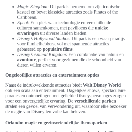
Magic Kingdom
: Dit park is beroemd om zijn iconische
kasteel en bevat klassieke attracties zoals Pirates of the
Caribbean.
Epcot
: Een plek waar technologie en verschillende
culturen samenkomen, met paviljoens die
unieke
ervaringen
uit diverse landen bieden.
Disney’s Hollywood Studios
: Dit park is een waar paradijs
voor filmliefhebbers, vol met spannende attracties
gebaseerd op
populaire films
.
Disney’s Animal Kingdom
: Een combinatie van natuur en
avontuur
, perfect voor gezinnen die de schoonheid van
dieren willen ervaren.
Ongelooflijke attracties en entertainment opties
Naast de indrukwekkende attracties biedt
Walt Disney World
ook een scala aan entertainment. Dagelijkse shows, spectaculaire
parades en ontmoetingen met geliefde Disney-personages zorgen
voor een onvergetelijke ervaring. De
verschillende parken
stralen een gevoel van verwondering uit, waardoor elke bezoeker
de magie van Disney ten volle kan beleven.
Orlando: magie en gezinsvriendelijke themaparken