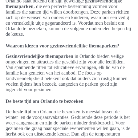
Orlando staat bekend om zijn geweldige
gezinsvriendelijke
themaparken
, die een perfecte bestemming vormen voor
families die samen tijd willen doorbrengen. Deze parken richten
zich op de wensen van ouders en kinderen, waardoor een veilig
en vermakelijk uitje gegarandeerd is. Voordat men besluit om
Orlando te bezoeken, kunnen de volgende onderdelen helpen bij
de keuze.
Waarom kiezen voor gezinsvriendelijke themaparken?
Gezinsvriendelijke themaparken
in Orlando bieden veilige
omgevingen en attracties die geschikt zijn voor alle leeftijden.
Van spannende ritten tot educatieve ervaringen, elk lid van de
familie kan genieten van het aanbod. De focus op
kindvriendelijkheid betekent ook dat ouders zich rustig kunnen
voelen tijdens hun bezoek, aangezien de parken goed zijn
ingericht voor gezinnen.
De beste tijd om Orlando te bezoeken
De
beste tijd
om Orlando te bezoeken is meestal tussen de
winter- en de voorjaarsvakanties. Gedurende deze periode is het
weer aangenaam en zijn de parken minder drukbezocht. Voor
gezinnen die graag naar speciale evenementen willen gaan, is de
herfst ook een uitstekende keuze. Dan zijn de temperaturen