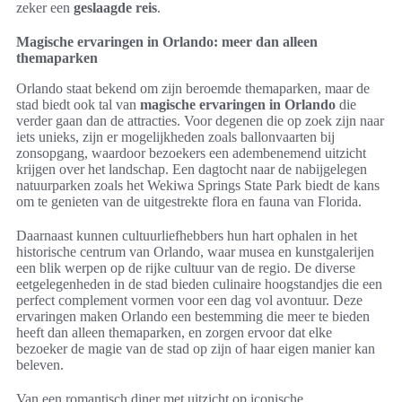
zeker een
geslaagde reis
.
Magische ervaringen in Orlando: meer dan alleen
themaparken
Orlando staat bekend om zijn beroemde themaparken, maar de
stad biedt ook tal van
magische ervaringen in Orlando
die
verder gaan dan de attracties. Voor degenen die op zoek zijn naar
iets unieks, zijn er mogelijkheden zoals ballonvaarten bij
zonsopgang, waardoor bezoekers een adembenemend uitzicht
krijgen over het landschap. Een dagtocht naar de nabijgelegen
natuurparken zoals het Wekiwa Springs State Park biedt de kans
om te genieten van de uitgestrekte flora en fauna van Florida.
Daarnaast kunnen cultuurliefhebbers hun hart ophalen in het
historische centrum van Orlando, waar musea en kunstgalerijen
een blik werpen op de rijke cultuur van de regio. De diverse
eetgelegenheden in de stad bieden culinaire hoogstandjes die een
perfect complement vormen voor een dag vol avontuur. Deze
ervaringen maken Orlando een bestemming die meer te bieden
heeft dan alleen themaparken, en zorgen ervoor dat elke
bezoeker de magie van de stad op zijn of haar eigen manier kan
beleven.
Van een romantisch diner met uitzicht op iconische