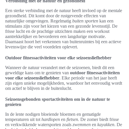
Verbinding met de natuur en gezondheid
Een sterke verbinding met de natuur heeft invloed op de mentale
gezondheid. Dit komt door de rustgevende effecten van
natuurlijke omgevingen. Regelmatig
buiten sporten
kan een
stimulans zijn voor het kiezen van een gezonde levensstijl. De
frisse lucht en de prachtige uitzichten maken een workout
aantrekkelijker en bevorderen een langdurige motivatie.
Daarnaast hoort het verkennen van buitenruimtes bij een actieve
levenswijze die veel voordelen oplevert.
Outdoor fitnessactiviteiten voor elke seizoensliefhebber
Wanneer de natuur verandert met de seizoenen, biedt dit een
geweldige kans om te genieten van
outdoor fitnessactiviteiten
voor elke seizoensliefhebber
. Elke periode van het jaar heeft
zijn eigen unieke mogelijkheden, waardoor het eenvoudig wordt
om actief te blijven in de buitenlucht.
Seizoensgebonden sportactiviteiten om in de natuur te
genieten
In de lente nodigen bloeiende bloemen en gematigde
temperaturen uit tot
hardlopen
en
fietsen
. De zomer biedt frisse
en verkwikkende watersporten zoals
zwemmen
en
kayakken
. De