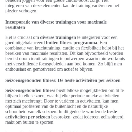
beneden joggen voor een goede cardio-boost zorgt. Het
integreren van deze elementen kan de training variëren en het
plezier verhogen.
Incorporatie van diverse trainingen voor maximale
resultaten
Het is cruciaal om
diverse trainingen
te integreren voor een
goed uitgebalanceerd
buiten fitness programma
. Een
combinatie van krachttraining, cardio en flexibiliteit helpt bij het
bereiken van maximale resultaten. Dit kan bijvoorbeeld worden
bereikt door circuittrainingen te ontwerpen waarin miniworkouts
met verschillende focusgebieden aan bod komen. Zo blijft men
enthousiast en gemotiveerd om actief te blijven.
Seizoensgebonden fitness: De beste activiteiten per seizoen
Seizoensgebonden fitness
biedt talloze mogelijkheden om fit te
blijven in elk seizoen, waarbij elke periode unieke activiteiten
met zich meebrengt. Door te variëren in activiteiten, kan men
optimaal profiteren van de buitenlucht en de natuurlijke
schoonheid van elk seizoen. In dit gedeelte worden de
beste
activiteiten per seizoen
besproken, zodat iedereen geïnspireerd
raakt om buiten te sporten.