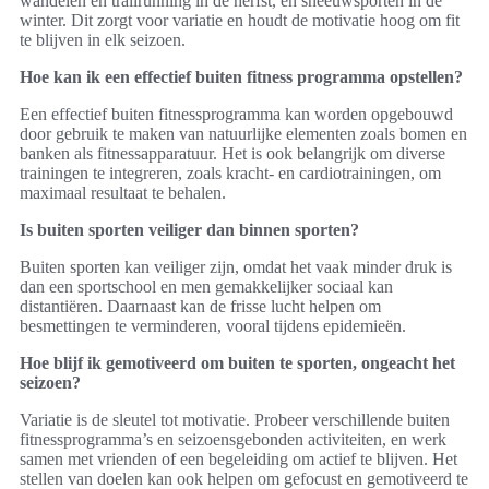
wandelen en trailrunning in de herfst, en sneeuwsporten in de
winter. Dit zorgt voor variatie en houdt de motivatie hoog om fit
te blijven in elk seizoen.
Hoe kan ik een effectief buiten fitness programma opstellen?
Een effectief buiten fitnessprogramma kan worden opgebouwd
door gebruik te maken van natuurlijke elementen zoals bomen en
banken als fitnessapparatuur. Het is ook belangrijk om diverse
trainingen te integreren, zoals kracht- en cardiotrainingen, om
maximaal resultaat te behalen.
Is buiten sporten veiliger dan binnen sporten?
Buiten sporten kan veiliger zijn, omdat het vaak minder druk is
dan een sportschool en men gemakkelijker sociaal kan
distantiëren. Daarnaast kan de frisse lucht helpen om
besmettingen te verminderen, vooral tijdens epidemieën.
Hoe blijf ik gemotiveerd om buiten te sporten, ongeacht het
seizoen?
Variatie is de sleutel tot motivatie. Probeer verschillende buiten
fitnessprogramma’s en seizoensgebonden activiteiten, en werk
samen met vrienden of een begeleiding om actief te blijven. Het
stellen van doelen kan ook helpen om gefocust en gemotiveerd te