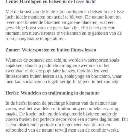
Lente: Hardlopen en fietsen in de frisse lucht
Met de komst van de lente zijn hardlopen en fietsen in de frisse
lucht ideale manieren om actief te blijven. De natuur komt tot
leven met bloeiende bloemen en groene bladeren, wat een
geweldige boost voor de geest kan zijn. Het is het perfecte
moment om nieuwe routes te verkennen en te genieten van de
frisse, aangename temperaturen.
Zomer: Watersporten en buiten fitness lessen
Wanneer de zomerse zon schijnt, worden watersporten zoals
kajakken, stand-up paddleboarding en zwemmen in het
zwembad of de zee populaire keuzes. Ook bieden veel
fitnesscentra buiten lessen aan, zoals yoga en bootcamp, waar
men kan socializen en tegelijkertijd fit blijven in het zonnetje.
Herfst: Wandelen en trailrunning in de natuur
In de herfst komen de prachtige kleuren van de natuur naar
voren, wat het wandelen of trailrunning een unieke ervaring
maakt. De koele lucht en de knisperende bladeren onder de
voeten bieden het perfecte decor voor een actieve dag buiten. Dit
is een uitstekende periode om te genieten van de rust en
schoonheid van de natuur terwijl men aan de conditie werkt.