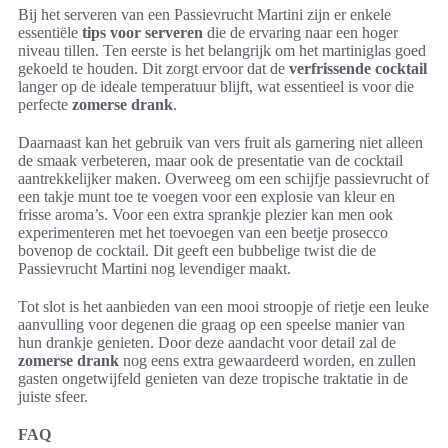
Bij het serveren van een Passievrucht Martini zijn er enkele
essentiële
tips voor serveren
die de ervaring naar een hoger
niveau tillen. Ten eerste is het belangrijk om het martiniglas goed
gekoeld te houden. Dit zorgt ervoor dat de
verfrissende cocktail
langer op de ideale temperatuur blijft, wat essentieel is voor die
perfecte
zomerse drank
.
Daarnaast kan het gebruik van vers fruit als garnering niet alleen
de smaak verbeteren, maar ook de presentatie van de cocktail
aantrekkelijker maken. Overweeg om een schijfje passievrucht of
een takje munt toe te voegen voor een explosie van kleur en
frisse aroma’s. Voor een extra sprankje plezier kan men ook
experimenteren met het toevoegen van een beetje prosecco
bovenop de cocktail. Dit geeft een bubbelige twist die de
Passievrucht Martini nog levendiger maakt.
Tot slot is het aanbieden van een mooi stroopje of rietje een leuke
aanvulling voor degenen die graag op een speelse manier van
hun drankje genieten. Door deze aandacht voor detail zal de
zomerse drank
nog eens extra gewaardeerd worden, en zullen
gasten ongetwijfeld genieten van deze tropische traktatie in de
juiste sfeer.
FAQ