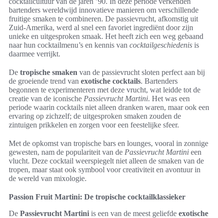
cocktailcultuur van de jaren ’90. In deze periode verkenden
bartenders wereldwijd innovatieve manieren om verschillende
fruitige smaken te combineren. De passievrucht, afkomstig uit
Zuid-Amerika, werd al snel een favoriet ingrediënt door zijn
unieke en uitgesproken smaak. Het heeft zich een weg gebaand
naar hun cocktailmenu’s en kennis van
cocktailgeschiedenis
is
daarmee verrijkt.
De
tropische smaken
van de passievrucht sloten perfect aan bij
de groeiende trend van
exotische cocktails
. Bartenders
begonnen te experimenteren met deze vrucht, wat leidde tot de
creatie van de iconische
Passievrucht Martini
. Het was een
periode waarin cocktails niet alleen dranken waren, maar ook een
ervaring op zichzelf; de uitgesproken smaken zouden de
zintuigen prikkelen en zorgen voor een feestelijke sfeer.
Met de opkomst van tropische bars en lounges, vooral in zonnige
gewesten, nam de populariteit van de
Passievrucht Martini
een
vlucht. Deze cocktail weerspiegelt niet alleen de smaken van de
tropen, maar staat ook symbool voor creativiteit en avontuur in
de wereld van mixologie.
Passion Fruit Martini: De tropische cocktailklassieker
De
Passievrucht Martini
is een van de meest geliefde
exotische