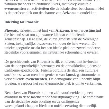
natuurliefhebbers en cultuursnuivers, met volop culturele
evenementen
en
activiteiten
die de lokale sfeer belichamen. Het
is de perfecte plek om de charme van
Arizona
te ontdekken.
Inleiding tot Phoenix
Phoenix
, gelegen in het hart van
Arizona
, is een
woestijnstad
die bekend staat om zijn warme klimaat en bloeiende
gemeenschap. Deze stad, de vijfde grootste van de Verenigde
Staten, trekt jaarlijks bezoekers van over de hele wereld. De
unieke geografie maakt het een ideale plek om zowel moderne
stedelijke voorzieningen als natuurlijke schoonheid te ervaren.
De geschiedenis van
Phoenix
is rijk en divers, met invloeden
van de oorspronkelijke bewoners en de ontwikkeling tijdens de
Californië-goudkoorts. Tegenwoordig is de stad een culturele
smeltkroes, waar men kan genieten van
kunst
, gastronomie en
verschillende
evenementen
. De demografie van Phoenix blijft
groeien, waardoor het een dynamische plek is om te verkennen.
Bezoekers van Phoenix kunnen zich voorbereiden op een
avontuur in deze fascinerende woestijnomgeving. De combinatie
van de stedelijke ontwikkeling en de omliggende
woestijnlandschappen biedt een unieke ervaring die moeilijk