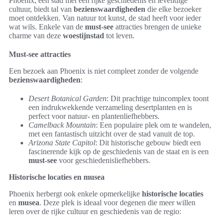
Phoenix, een stad met een rijke geschiedenis en levendige
cultuur, biedt tal van
bezienswaardigheden
die elke bezoeker
moet ontdekken. Van natuur tot kunst, de stad heeft voor ieder
wat wils. Enkele van de
must-see
attracties brengen de unieke
charme van deze
woestijnstad
tot leven.
Must-see attracties
Een bezoek aan Phoenix is niet compleet zonder de volgende
bezienswaardigheden
:
Desert Botanical Garden
: Dit prachtige tuincomplex toont
een indrukwekkende verzameling desertplanten en is
perfect voor natuur- en plantenliefhebbers.
Camelback Mountain
: Een populaire plek om te wandelen,
met een fantastisch uitzicht over de stad vanuit de top.
Arizona State Capitol
: Dit historische gebouw biedt een
fascinerende kijk op de geschiedenis van de staat en is een
must-see
voor geschiedenisliefhebbers.
Historische locaties en musea
Phoenix herbergt ook enkele opmerkelijke
historische locaties
en
musea
. Deze plek is ideaal voor degenen die meer willen
leren over de rijke cultuur en geschiedenis van de regio: