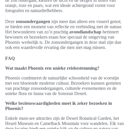
de zon ondergaat, kleuren de lucht en de bergen in tinten van
oranje, roze en paars, wat een ideale achtergrond vormt voor
fotografen en natuurliefhebbers.
Deze
zonsondergangen
zijn meer dan alleen een visueel genot;
ze bieden een moment van reflectie en verbinding met de natuur.
Het bewonderen van zo’n prachtig
avondlandschap
herinnert
bewoners en bezoekers eraan hoe speciaal de omgeving van
Phoenix werkelijk is. De zonsondergangen in deze stad zijn dan
ook een waardevolle ervaring die men niet mag missen.
FAQ
Wat maakt Phoenix een unieke reisbestemming?
Phoenix combineert de natuurlijke schoonheid van de woestijn
met een bloeiende moderne cultuur. Bezoekers kunnen genieten
van prachtige zonsondergangen, culturele evenementen en de
unieke flora en fauna van de Sonoran Desert.
Welke bezienswaardigheden moet ik zeker bezoeken in
Phoenix?
Enkele must-see attracties zijn de Desert Botanical Garden, het
Heard Museum en Camelback Mountain voor wandelen. Elk van
deze locaties biedt een unieke kijk op de cultuur en natuur van