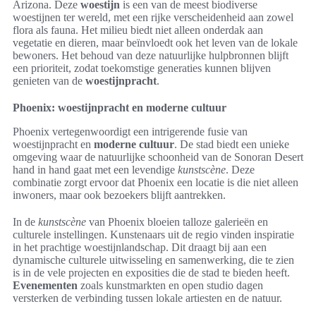
Arizona. Deze
woestijn
is een van de meest biodiverse
woestijnen ter wereld, met een rijke verscheidenheid aan zowel
flora als fauna. Het milieu biedt niet alleen onderdak aan
vegetatie en dieren, maar beïnvloedt ook het leven van de lokale
bewoners. Het behoud van deze natuurlijke hulpbronnen blijft
een prioriteit, zodat toekomstige generaties kunnen blijven
genieten van de
woestijnpracht
.
Phoenix: woestijnpracht en moderne cultuur
Phoenix vertegenwoordigt een intrigerende fusie van
woestijnpracht en
moderne cultuur
. De stad biedt een unieke
omgeving waar de natuurlijke schoonheid van de Sonoran Desert
hand in hand gaat met een levendige
kunstscène
. Deze
combinatie zorgt ervoor dat Phoenix een locatie is die niet alleen
inwoners, maar ook bezoekers blijft aantrekken.
In de
kunstscène
van Phoenix bloeien talloze galerieën en
culturele instellingen. Kunstenaars uit de regio vinden inspiratie
in het prachtige woestijnlandschap. Dit draagt bij aan een
dynamische culturele uitwisseling en samenwerking, die te zien
is in de vele projecten en exposities die de stad te bieden heeft.
Evenementen
zoals kunstmarkten en open studio dagen
versterken de verbinding tussen lokale artiesten en de natuur.