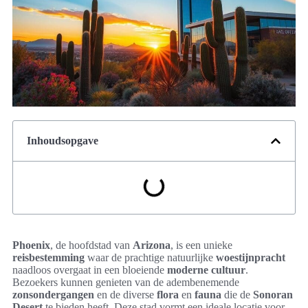
Inhoudsopgave
Phoenix
, de hoofdstad van
Arizona
, is een unieke
reisbestemming
waar de prachtige natuurlijke
woestijnpracht
naadloos overgaat in een bloeiende
moderne cultuur
.
Bezoekers kunnen genieten van de adembenemende
zonsondergangen
en de diverse
flora
en
fauna
die de
Sonoran
Desert
te bieden heeft. Deze stad vormt een ideale locatie voor