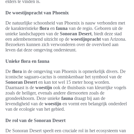
elders te vinden is.
De woestijnpracht van Phoenix
De natuurlijke schoonheid van Phoenix is nauw verbonden met
de karakteristieke
flora
en
fauna
van de regio. Geboren uit de
unieke landschappen van de
Sonoran Desert
, biedt deze stad
een adembenemend uitzicht op de
woestijnpracht
van Arizona.
Bezoekers kunnen zich verwonderen over de overvloed aan
leven dat deze omgeving ondersteunt.
Unieke flora en fauna
De
flora
in de omgeving van Phoenix is opmerkelijk divers. De
iconische saguaro-cactus is onmiskenbaar het symbool van de
Sonoran Desert
en kan tot wel 15 meter hoog worden.
Daarnaast is de
woestijn
ook de thuisbasis van kleurrijke vogels
zoals de heiliger, evenals andere diersoorten zoals de
grondeekhoorn. Deze unieke
fauna
draagt bij aan de
levendigheid van de
woestijn
en vormt een belangrijk onderdeel
van de ecologie van het gebied.
De rol van de Sonoran Desert
De Sonoran Desert speelt een cruciale rol in het ecosysteem van