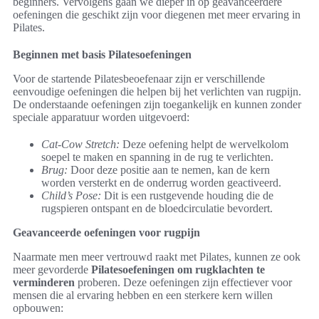
beginners. Vervolgens gaan we dieper in op geavanceerdere
oefeningen die geschikt zijn voor diegenen met meer ervaring in
Pilates.
Beginnen met basis Pilatesoefeningen
Voor de startende Pilatesbeoefenaar zijn er verschillende
eenvoudige oefeningen die helpen bij het verlichten van rugpijn.
De onderstaande oefeningen zijn toegankelijk en kunnen zonder
speciale apparatuur worden uitgevoerd:
Cat-Cow Stretch:
Deze oefening helpt de wervelkolom
soepel te maken en spanning in de rug te verlichten.
Brug:
Door deze positie aan te nemen, kan de kern
worden versterkt en de onderrug worden geactiveerd.
Child’s Pose:
Dit is een rustgevende houding die de
rugspieren ontspant en de bloedcirculatie bevordert.
Geavanceerde oefeningen voor rugpijn
Naarmate men meer vertrouwd raakt met Pilates, kunnen ze ook
meer gevorderde
Pilatesoefeningen om rugklachten te
verminderen
proberen. Deze oefeningen zijn effectiever voor
mensen die al ervaring hebben en een sterkere kern willen
opbouwen: