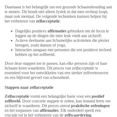
Daarnaast is het belangrijk om een gezonde lichaamshouding aan
te nemen. Dit houdt niet alleen fysiek in dat men rechtop loopt,
maar ook mentaal. De volgende technieken kunnen helpen bij
het verbeteren van
zelfacceptatie
:
Dagelijks positieve
affirmaties
gebruiken om de focus te
leggen op de dingen die men leuk vindt aan zichzelf.
Actieve deelname aan lichamelijke activiteiten die plezier
brengen, zoals dansen of yoga.
Interacties aangaan met personen die een positieve invloed
hebben op het zelfbeeld.
Door deze stappen toe te passen, kan elke persoon zijn of haar
lichaam leren waarderen. Dit proces van
zelfacceptatie
is
essentieel voor het ontwikkelen van een sterker zelfvertrouwen
en een blijvend gevoel van schoonheid.
Stappen naar zelfacceptatie
Zelfacceptatie
vormt een belangrijke basis voor een
positief
zelfbeeld.
Door concrete stappen te zetten, kan iemand leren om
zichzelf te waarderen. Dit proces omvat
praktische oefeningen
en het toepassen van
affirmaties
. Elk onderdeel speelt een
cruciale rol in het verbeteren van de
zelfwaardering
.