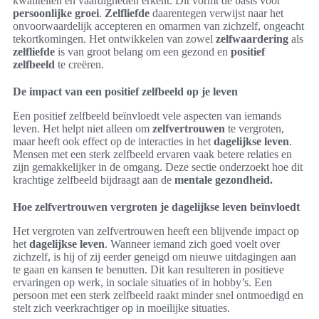
kwaliteiten en vaardigheden erkent. Dit vormt de basis voor
persoonlijke groei
.
Zelfliefde
daarentegen verwijst naar het
onvoorwaardelijk accepteren en omarmen van zichzelf, ongeacht
tekortkomingen. Het ontwikkelen van zowel
zelfwaardering
als
zelfliefde
is van groot belang om een gezond en
positief
zelfbeeld
te creëren.
De impact van een positief zelfbeeld op je leven
Een positief zelfbeeld beïnvloedt vele aspecten van iemands
leven. Het helpt niet alleen om
zelfvertrouwen
te vergroten,
maar heeft ook effect op de interacties in het
dagelijkse leven
.
Mensen met een sterk zelfbeeld ervaren vaak betere relaties en
zijn gemakkelijker in de omgang. Deze sectie onderzoekt hoe dit
krachtige zelfbeeld bijdraagt aan de
mentale gezondheid.
Hoe zelfvertrouwen vergroten je dagelijkse leven beïnvloedt
Het vergroten van zelfvertrouwen heeft een blijvende impact op
het
dagelijkse leven
. Wanneer iemand zich goed voelt over
zichzelf, is hij of zij eerder geneigd om nieuwe uitdagingen aan
te gaan en kansen te benutten. Dit kan resulteren in positieve
ervaringen op werk, in sociale situaties of in hobby’s. Een
persoon met een sterk zelfbeeld raakt minder snel ontmoedigd en
stelt zich veerkrachtiger op in moeilijke situaties.