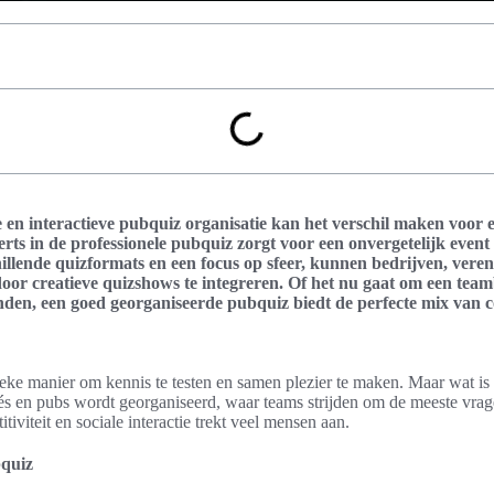
 en interactieve pubquiz organisatie kan het verschil maken voor 
rts in de professionele pubquiz zorgt voor een onvergetelijk event
illende quizformats en een focus op sfeer, kunnen bedrijven, vere
or creatieve quizshows te integreren. Of het nu gaat om een teambu
nden, een goed georganiseerde pubquiz biedt de perfecte mix van co
eke manier om kennis te testen en samen plezier te maken. Maar wat is
afés en pubs wordt georganiseerd, waar teams strijden om de meeste vr
iviteit en sociale interactie trekt veel mensen aan.
bquiz