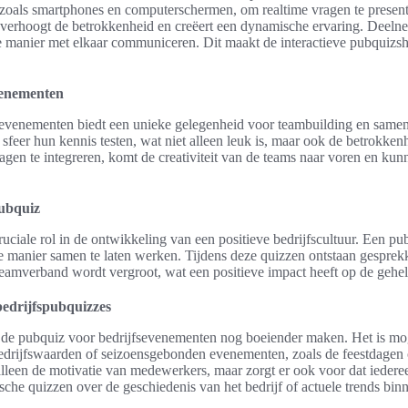
zoals smartphones en computerschermen, om realtime vragen te presen
 verhoogt de betrokkenheid en creëert een dynamische ervaring. Deeln
e manier met elkaar communiceren. Dit maakt de interactieve pubquizs
venementen
sevenementen biedt een unieke gelegenheid voor teambuilding en sam
sfeer hun kennis testen, wat niet alleen leuk is, maar ook de betrokken
ragen te integreren, komt de creativiteit van de teams naar voren en ku
ubquiz
uciale rol in de ontwikkeling van een positieve bedrijfscultuur. Een p
 manier samen te laten werken. Tijdens deze quizzen ontstaan gesprek
 teamverband wordt vergroot, wat een positieve impact heeft op de geh
bedrijfspubquizzes
 de pubquiz voor bedrijfsevenementen nog boeiender maken. Het is mog
 bedrijfswaarden of seizoensgebonden evenementen, zoals de feestdagen 
 alleen de motivatie van medewerkers, maar zorgt er ook voor dat iedere
che quizzen over de geschiedenis van het bedrijf of actuele trends binn