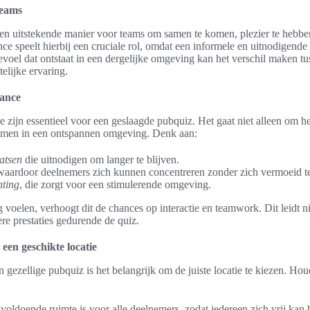
teams
een uitstekende manier voor teams om samen te komen, plezier te hebben
ce speelt hierbij een cruciale rol, omdat een informele en uitnodigende s
gevoel dat ontstaat in een dergelijke omgeving kan het verschil maken 
elijke ervaring.
iance
e zijn essentieel voor een geslaagde pubquiz. Het gaat niet alleen om he
men in een ontspannen omgeving. Denk aan:
atsen
die uitnodigen om langer te blijven.
 waardoor deelnemers zich kunnen concentreren zonder zich vermoeid t
hting
, die zorgt voor een stimulerende omgeving.
 voelen, verhoogt dit de chances op interactie en teamwork. Dit leidt ni
ere prestaties gedurende de quiz.
 een geschikte locatie
n gezellige pubquiz is het belangrijk om de juiste locatie te kiezen. Ho
r voldoende ruimte is voor alle deelnemers, zodat iedereen zich vrij ka