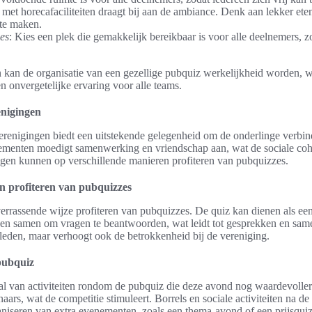
e met horecafaciliteiten draagt bij aan de ambiance. Denk aan lekker et
 te maken.
ies
: Kies een plek die gemakkelijk bereikbaar is voor alle deelnemers, 
n kan de organisatie van een gezellige pubquiz werkelijkheid worden, w
 onvergetelijke ervaring voor alle teams.
nigingen
enigingen biedt een uitstekende gelegenheid om de onderlinge verbind
nementen moedigt samenwerking en vriendschap aan, wat de sociale coh
gen kunnen op verschillende manieren profiteren van pubquizzes.
n profiteren van pubquizzes
rrassende wijze profiteren van pubquizzes. De quiz kan dienen als ee
en samen om vragen te beantwoorden, wat leidt tot gesprekken en same
 leden, maar verhoogt ook de betrokkenheid bij de vereniging.
pubquiz
r tal van activiteiten rondom de pubquiz die deze avond nog waardevoll
naars, wat de competitie stimuleert. Borrels en sociale activiteiten na d
aniseren van extra evenementen, zoals een thema-avond of een prijsqui