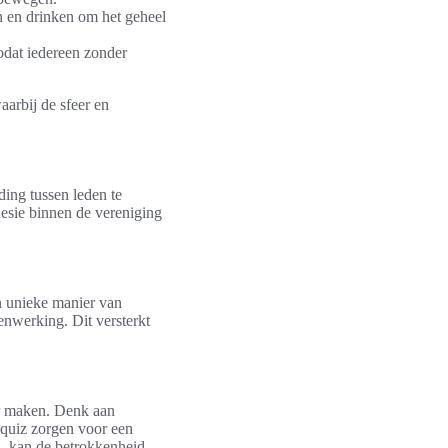
en en drinken om het geheel
zodat iedereen zonder
aarbij de sfeer en
ing tussen leden te
esie binnen de vereniging
n unieke manier van
nwerking. Dit versterkt
er maken. Denk aan
e quiz zorgen voor een
z, kan de betrokkenheid