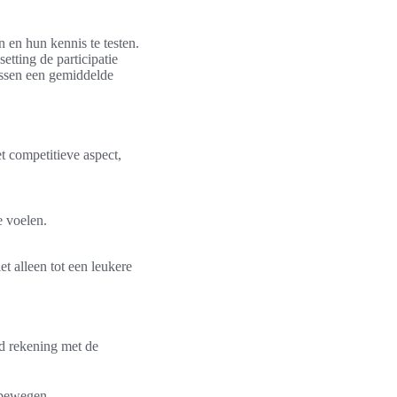
 en hun kennis te testen.
etting de participatie
tussen een gemiddelde
t competitieve aspect,
e voelen.
et alleen tot een leukere
ud rekening met de
n bewegen.