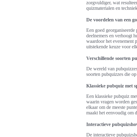
zorgvuldiger, wat resultee
quizmaterialen en technie
De voordelen van een g
Een goed georganiseerde pu
deelnemers en verhoogt hu
waardoor het evenement p
uitstekende keuze voor el
Verschillende soorten p
De wereld van pubquizzes i
soorten pubquizzes die op
Klassieke pubquiz met s
Een klassieke pubquiz met
waarin vragen worden gest
elkaar om de meeste punten
maakt het eenvoudig om de
Interactieve pubquizsho
De interactieve pubquizsh