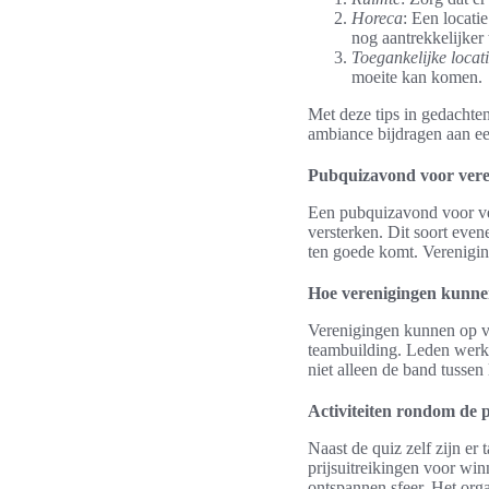
Horeca
: Een locati
nog aantrekkelijker
Toegankelijke locat
moeite kan komen.
Met deze tips in gedachte
ambiance bijdragen aan een
Pubquizavond voor vere
Een pubquizavond voor ver
versterken. Dit soort eve
ten goede komt. Verenigin
Hoe verenigingen kunne
Verenigingen kunnen op ve
teambuilding. Leden werk
niet alleen de band tussen
Activiteiten rondom de 
Naast de quiz zelf zijn e
prijsuitreikingen voor win
ontspannen sfeer. Het org