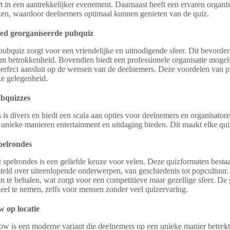
rt in een aantrekkelijker evenement. Daarnaast heeft een ervaren organis
ken, waardoor deelnemers optimaal kunnen genieten van de quiz.
oed georganiseerde pubquiz
bquiz zorgt voor een vriendelijke en uitnodigende sfeer. Dit bevordert 
n betrokkenheid. Bovendien biedt een professionele organisatie moge
erfect aansluit op de wensen van de deelnemers. Deze voordelen van 
ke gelegenheid.
ubquizzes
s divers en biedt een scala aan opties voor deelnemers en organisatoren
 unieke manieren entertainment en uitdaging bieden. Dit maakt elke qu
pelrondes
 spelrondes is een geliefde keuze voor velen. Deze quizformaten bestaa
eld over uiteenlopende onderwerpen, van geschiedenis tot popcultuur. 
 te behalen, wat zorgt voor een competitieve maar gezellige sfeer. De 
el te nemen, zelfs voor mensen zonder veel quizervaring.
w op locatie
ow is een moderne variant die deelnemers op een unieke manier betrekt