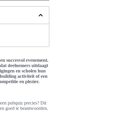
een succesvol evenement.
 dat deelnemers uitdaagt
nigingen en scholen hun
ilding activiteit of een
mpetitie en plezier.
 een pubquiz precies? Dit
agen goed te beantwoorden.