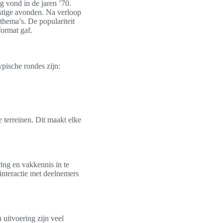
g vond in de jaren ’70.
stige avonden. Na verloop
thema’s. De populariteit
format gaf.
ypische rondes zijn:
 terreinen. Dit maakt elke
ing en vakkennis in te
interactie met deelnemers
 uitvoering zijn veel