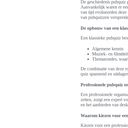
De geschiedenis pubquiz g
Aanvankelijk waren er ee
van tijd evolueerden deze
van pubquizzen verspreidde
De opbouw van een klas
Een klassieke pubquiz best
Algemene kennis
Muziek- en filmtitel
Themarondes, waarb
De combinatie van deze ro
quiz spannend en uitdagen
Professionele pubquiz o
Een professionele organisa
zetten, zorgt een expert v
en het aanbieden van desk
Waarom kiezen voor een 
Kiezen voor een profession