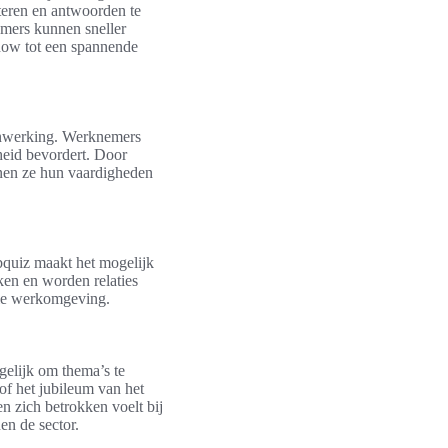
teren en antwoorden te
emers kunnen sneller
how tot een spannende
enwerking. Werknemers
heid bevordert. Door
nnen ze hun vaardigheden
ubquiz maakt het mogelijk
ken en worden relaties
ele werkomgeving.
elijk om thema’s te
of het jubileum van het
en zich betrokken voelt bij
en de sector.