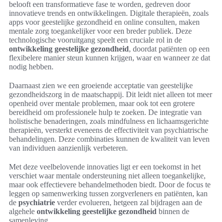
belooft een transformatieve fase te worden, gedreven door
innovatieve trends en ontwikkelingen. Digitale therapieën, zoals
apps voor geestelijke gezondheid en online consulten, maken
mentale zorg toegankelijker voor een breder publiek. Deze
technologische vooruitgang speelt een cruciale rol in de
ontwikkeling geestelijke gezondheid
, doordat patiënten op een
flexibelere manier steun kunnen krijgen, waar en wanneer ze dat
nodig hebben.
Daarnaast zien we een groeiende acceptatie van geestelijke
gezondheidszorg in de maatschappij. Dit leidt niet alleen tot meer
openheid over mentale problemen, maar ook tot een grotere
bereidheid om professionele hulp te zoeken. De integratie van
holistische benaderingen, zoals mindfulness en lichaamsgerichte
therapieën, versterkt eveneens de effectiviteit van psychiatrische
behandelingen. Deze combinaties kunnen de kwaliteit van leven
van individuen aanzienlijk verbeteren.
Met deze veelbelovende innovaties ligt er een toekomst in het
verschiet waar mentale ondersteuning niet alleen toegankelijke,
maar ook effectievere behandelmethoden biedt. Door de focus te
leggen op samenwerking tussen zorgverleners en patiënten, kan
de
psychiatrie
verder evolueren, hetgeen zal bijdragen aan de
algehele
ontwikkeling geestelijke gezondheid
binnen de
samenleving.