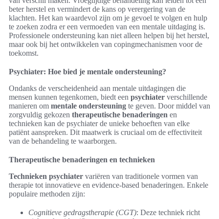
van verschil maken. Vroegtijdige behandeling kan leiden tot een
beter herstel en vermindert de kans op verergering van de
klachten. Het kan waardevol zijn om je gevoel te volgen en hulp
te zoeken zodra er een vermoeden van een mentale uitdaging is.
Professionele ondersteuning kan niet alleen helpen bij het herstel,
maar ook bij het ontwikkelen van copingmechanismen voor de
toekomst.
Psychiater: Hoe bied je mentale ondersteuning?
Ondanks de verscheidenheid aan mentale uitdagingen die
mensen kunnen tegenkomen, biedt een
psychiater
verschillende
manieren om
mentale ondersteuning
te geven. Door middel van
zorgvuldig gekozen
therapeutische benaderingen
en
technieken kan de psychiater de unieke behoeften van elke
patiënt aanspreken. Dit maatwerk is cruciaal om de effectiviteit
van de behandeling te waarborgen.
Therapeutische benaderingen en technieken
Technieken psychiater
variëren van traditionele vormen van
therapie tot innovatieve en evidence-based benaderingen. Enkele
populaire methoden zijn:
Cognitieve gedragstherapie (CGT)
: Deze techniek richt