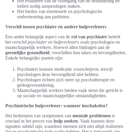
Het evalueren van de voortgang van de behandeling en
indien nodig aanpassingen maken.
Het bieden van emotionele en psychologische
ondersteuning aan patiënten.
Verschil tussen psychiater en andere hulpverleners
Een ander belangrijk aspect van de
rol van psychiater
betreft
het
verschil psychiater en hulpverleners
zoals psychologen en
maatschappelijk werkers. Hoewel allen bijdragen aan de
geestelijke gezondheid
, verschillen hun taken en bevoegdheden.
Enkele belangrijke punten zijn:
Psychiaters kunnen medicatie voorschrijven, terwijl
psychologen deze bevoegdheid niet hebben.
Psychologen richten zich meer op psychotherapie en
gedragsverandering.
Maatschappelijk werkers bieden vaak steun die gericht is
op sociale en maatschappelijke omstandigheden.
Psychiatrische hulpverlener: wanneer inschakelen?
Het herkennen van symptomen van
mentale problemen
is
cruciaal in het proces van
hulp zoeken
. Vaak kunnen deze
signalen subtiel zijn, waardoor mensen zich niet altijd realiseren
dat ze psychiatrische hulp nodig hebben. Het is belangrijk om