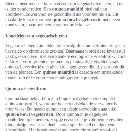
Steeds meer mensen kiezen ervoor om vegetarisch te eten, en dat
is niet zonder reden. Een
quinoa maaltijd
biedt tal van
voordelen, zowel voor de gezondheid als voor het milieu. Dit
maakt de keuze voor een
quinoa bowl vegetarisch
niet alleen
voedzaam, maar ook een verantwoorde keuze.
Voordelen van vegetarisch eten
Vegetarisch eten kan leiden tot een significante vermindering van
het risico op chronische ziekten. Daarnaast wordt deze levensstijl
vaak geassocieerd met een kleinere ecologische voetafdruk. Door
te kiezen voor groenten, granen en plantaardige eiwitten zoals
quinoa, bevorder je niet alleen je eigen gezondheid, maar ook die
van de planeet. Een
quinoa maaltijd
is daarom een uitstekende
manier om deze voordelen te integreren in je dieet.
Quinoa als eiwitbron
Quinoa staat bekend om zijn hoge eiwitgehalte en compleet
aminozuurprofiel, waardoor het een uitstekende vervanger is
voor vlees. Dit maakt quinoa een ideale toevoeging aan elke
quinoa bowl vegetarisch
. Door quinoa in je dagelijkse
maaltijden op te nemen, zorg je ervoor dat je voldoende eiwitten
binnenkrijgt, wat essentieel is voor spierherstel en algemene
gezondheid. Het is een voedzame keuze die zowel smaak als