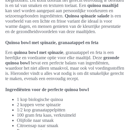
toegenomen. Dit komt doordat het gerecht eenvoudig te bereiden
is en tal van smaken en texturen toelaat. Een
quinoa maaltijd
kan snel worden aangepast aan persoonlijke voorkeuren en
seizoensgebonden ingrediënten.
Quinoa spinazie salade
is een
voorbeeld van een lichte en frisse variant die ideaal is voor
warme dagen, en mensen genieten van de kleurrijke presentatie
en de gezondheidsvoordelen van deze maaltijden.
Quinoa bowl met spinazie, granaatappel en feta
Een
quinoa bowl met spinazie
, granaatappel en feta is een
heerlijke en voedzame optie voor elke maaltijd. Deze
gezonde
quinoa bowl
bevat een perfecte balans van ingrediënten,
waardoor het niet alleen smaakvol, maar ook vol voedingsstoffen
is. Hieronder vindt u alles wat nodig is om dit smakelijke gerecht
te maken, evenals een eenvoudig recept.
Ingrediënten voor de perfecte quinoa bowl
1 kop biologische quinoa
2 koppen verse spinazie
1/2 kop granaatappelpitten
100 gram feta kaas, verkruimeld
Olijfolie naar smaak
Citroensap naar smaak