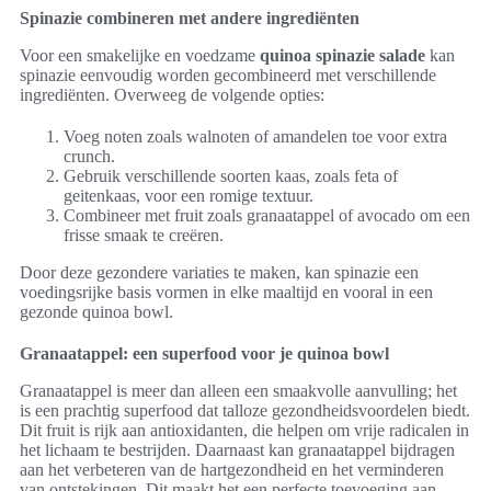
Spinazie combineren met andere ingrediënten
Voor een smakelijke en voedzame
quinoa spinazie salade
kan
spinazie eenvoudig worden gecombineerd met verschillende
ingrediënten. Overweeg de volgende opties:
Voeg noten zoals walnoten of amandelen toe voor extra
crunch.
Gebruik verschillende soorten kaas, zoals feta of
geitenkaas, voor een romige textuur.
Combineer met fruit zoals granaatappel of avocado om een
frisse smaak te creëren.
Door deze gezondere variaties te maken, kan spinazie een
voedingsrijke basis vormen in elke maaltijd en vooral in een
gezonde quinoa bowl.
Granaatappel: een superfood voor je quinoa bowl
Granaatappel is meer dan alleen een smaakvolle aanvulling; het
is een prachtig superfood dat talloze gezondheidsvoordelen biedt.
Dit fruit is rijk aan antioxidanten, die helpen om vrije radicalen in
het lichaam te bestrijden. Daarnaast kan granaatappel bijdragen
aan het verbeteren van de hartgezondheid en het verminderen
van ontstekingen. Dit maakt het een perfecte toevoeging aan