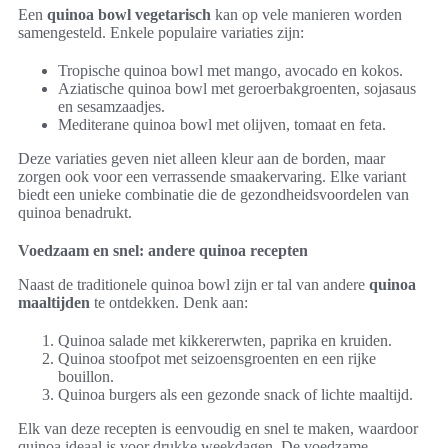
Een
quinoa bowl vegetarisch
kan op vele manieren worden
samengesteld. Enkele populaire variaties zijn:
Tropische quinoa bowl met mango, avocado en kokos.
Aziatische quinoa bowl met geroerbakgroenten, sojasaus
en sesamzaadjes.
Mediterane quinoa bowl met olijven, tomaat en feta.
Deze variaties geven niet alleen kleur aan de borden, maar
zorgen ook voor een verrassende smaakervaring. Elke variant
biedt een unieke combinatie die de gezondheidsvoordelen van
quinoa benadrukt.
Voedzaam en snel: andere quinoa recepten
Naast de traditionele quinoa bowl zijn er tal van andere
quinoa
maaltijden
te ontdekken. Denk aan:
Quinoa salade met kikkererwten, paprika en kruiden.
Quinoa stoofpot met seizoensgroenten en een rijke
bouillon.
Quinoa burgers als een gezonde snack of lichte maaltijd.
Elk van deze recepten is eenvoudig en snel te maken, waardoor
quinoa ideaal is voor drukke weekdagen. De voedzame