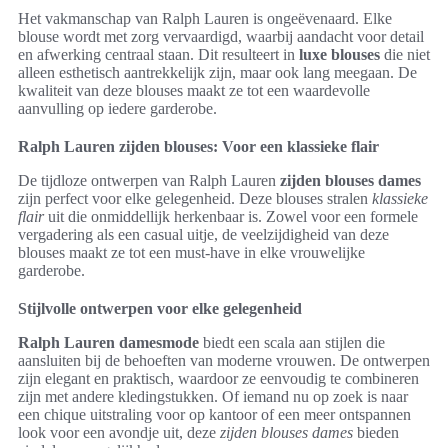
Het vakmanschap van Ralph Lauren is ongeëvenaard. Elke
blouse wordt met zorg vervaardigd, waarbij aandacht voor detail
en afwerking centraal staan. Dit resulteert in
luxe blouses
die niet
alleen esthetisch aantrekkelijk zijn, maar ook lang meegaan. De
kwaliteit van deze blouses maakt ze tot een waardevolle
aanvulling op iedere garderobe.
Ralph Lauren zijden blouses: Voor een klassieke flair
De tijdloze ontwerpen van Ralph Lauren
zijden blouses dames
zijn perfect voor elke gelegenheid. Deze blouses stralen
klassieke
flair
uit die onmiddellijk herkenbaar is. Zowel voor een formele
vergadering als een casual uitje, de veelzijdigheid van deze
blouses maakt ze tot een must-have in elke vrouwelijke
garderobe.
Stijlvolle ontwerpen voor elke gelegenheid
Ralph Lauren damesmode
biedt een scala aan stijlen die
aansluiten bij de behoeften van moderne vrouwen. De ontwerpen
zijn elegant en praktisch, waardoor ze eenvoudig te combineren
zijn met andere kledingstukken. Of iemand nu op zoek is naar
een chique uitstraling voor op kantoor of een meer ontspannen
look voor een avondje uit, deze
zijden blouses dames
bieden