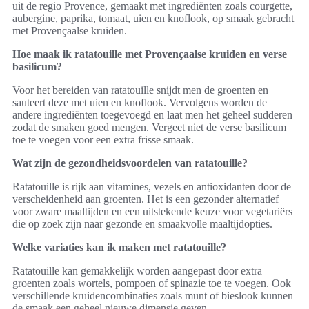
uit de regio Provence, gemaakt met ingrediënten zoals courgette,
aubergine, paprika, tomaat, uien en knoflook, op smaak gebracht
met Provençaalse kruiden.
Hoe maak ik ratatouille met Provençaalse kruiden en verse
basilicum?
Voor het bereiden van ratatouille snijdt men de groenten en
sauteert deze met uien en knoflook. Vervolgens worden de
andere ingrediënten toegevoegd en laat men het geheel sudderen
zodat de smaken goed mengen. Vergeet niet de verse basilicum
toe te voegen voor een extra frisse smaak.
Wat zijn de gezondheidsvoordelen van ratatouille?
Ratatouille is rijk aan vitamines, vezels en antioxidanten door de
verscheidenheid aan groenten. Het is een gezonder alternatief
voor zware maaltijden en een uitstekende keuze voor vegetariërs
die op zoek zijn naar gezonde en smaakvolle maaltijdopties.
Welke variaties kan ik maken met ratatouille?
Ratatouille kan gemakkelijk worden aangepast door extra
groenten zoals wortels, pompoen of spinazie toe te voegen. Ook
verschillende kruidencombinaties zoals munt of bieslook kunnen
de smaak een geheel nieuwe dimensie geven.