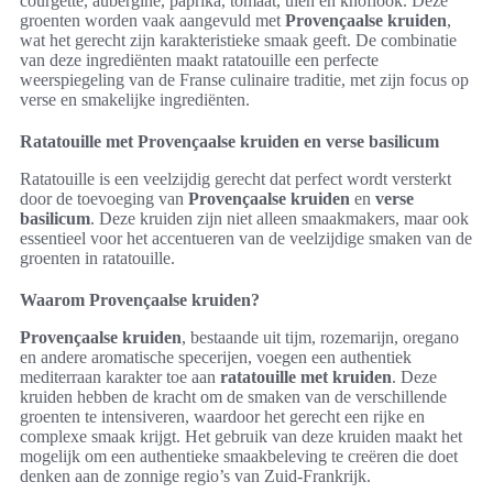
courgette, aubergine, paprika, tomaat, uien en knoflook. Deze
groenten worden vaak aangevuld met
Provençaalse kruiden
,
wat het gerecht zijn karakteristieke smaak geeft. De combinatie
van deze ingrediënten maakt ratatouille een perfecte
weerspiegeling van de Franse culinaire traditie, met zijn focus op
verse en smakelijke ingrediënten.
Ratatouille met Provençaalse kruiden en verse basilicum
Ratatouille is een veelzijdig gerecht dat perfect wordt versterkt
door de toevoeging van
Provençaalse kruiden
en
verse
basilicum
. Deze kruiden zijn niet alleen smaakmakers, maar ook
essentieel voor het accentueren van de veelzijdige smaken van de
groenten in ratatouille.
Waarom Provençaalse kruiden?
Provençaalse kruiden
, bestaande uit tijm, rozemarijn, oregano
en andere aromatische specerijen, voegen een authentiek
mediterraan karakter toe aan
ratatouille met kruiden
. Deze
kruiden hebben de kracht om de smaken van de verschillende
groenten te intensiveren, waardoor het gerecht een rijke en
complexe smaak krijgt. Het gebruik van deze kruiden maakt het
mogelijk om een authentieke smaakbeleving te creëren die doet
denken aan de zonnige regio’s van Zuid-Frankrijk.