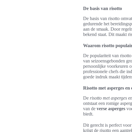
De basis van risotto
De basis van risotto omvat
gedurende het bereidingspr
aan de smaak. Door regelma
bekend staat. Dit maakt ri
Waarom risotto populair
De populariteit van risott
van seizoensgebonden groe
persoonlijke voorkeuren of
professionele chefs die i
goede indruk maakt tijdens
Risotto met asperges en e
De
risotto met asperges
en
ontstaat een romige asperg
van de
verse asperges
voe
biedt.
Dit gerecht is perfect voo
krijgt de risotto een aant