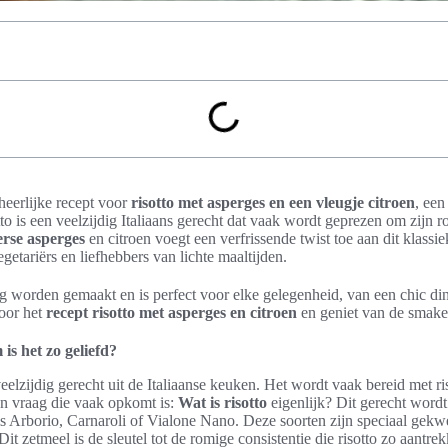
 heerlijke recept voor
risotto met asperges en een vleugje citroen
, een
tto is een veelzijdig Italiaans gerecht dat vaak wordt geprezen om zijn r
erse asperges
en citroen voegt een verfrissende twist toe aan dit klassi
getariërs en liefhebbers van lichte maaltijden.
g worden gemaakt en is perfect voor elke gelegenheid, van een chic di
door het
recept risotto met asperges en citroen
en geniet van de smake
is het zo geliefd?
veelzijdig gerecht uit de Italiaanse keuken. Het wordt vaak bereid met ris
en vraag die vaak opkomt is:
Wat is risotto
eigenlijk? Dit gerecht wordt
als Arborio, Carnaroli of Vialone Nano. Deze soorten zijn speciaal gek
t zetmeel is de sleutel tot de romige consistentie die risotto zo aantrek