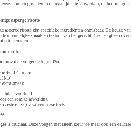
ensgebonden groenten in de maaltijden te verwerken, en het brengt ee
mige asperge risotto
ge asperge risotto zijn specifieke ingrediënten onmisbaar. De keuze van
 de uiteindelijke smaak en textuur van het gerecht. Hier volgt een ove
otto te bereiden.
oor risotto
tto omvat de volgende ingrediënten:
Arborio of Carnaroli
of kip)
r extra smaak
 subtiele zuurheid
oor een romige afwerking
n zeste en sap voor een frisse toets
ges
rges
is cruciaal. Deze voegen niet alleen kleur toe maar ook een delica