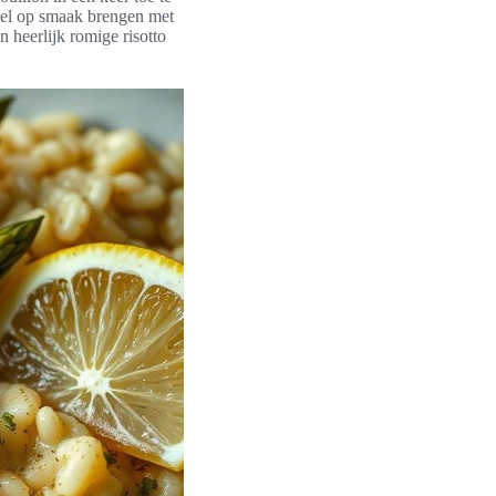
ueel op smaak brengen met
 heerlijk romige risotto