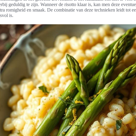
erbij geduldig te zijn. Wanneer de risotto klaar is, kan men deze event
ra romigheid en smaak. De combinatie van deze technieken leidt tot een
svol is.