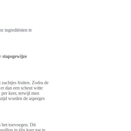
he ingrediënten te
ze
stapsgewijze
 zachtjes fruiten. Zodra de
t er dan een scheut witte
 per keer, terwijl men
ktijd worden de asperges
s het toevoegen. Dit
illon in één keer toe te