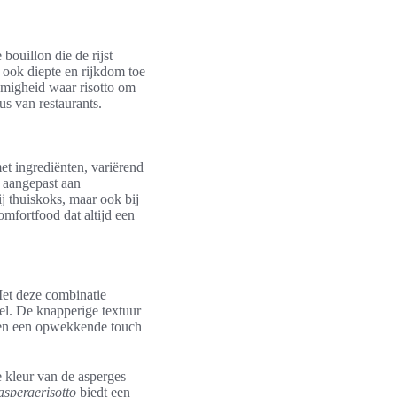
bouillon die de rijst
t ook diepte en rijkdom toe
romigheid waar risotto om
s van restaurants.
et ingrediënten, variërend
 aangepast aan
j thuiskoks, maar ook bij
mfortfood dat altijd een
Met deze combinatie
fel. De knapperige textuur
roen een opwekkende touch
e kleur van de asperges
aspergerisotto
biedt een