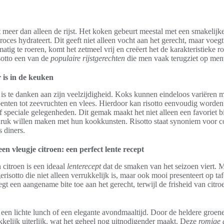
 meer dan alleen de rijst. Het koken gebeurt meestal met een smakelijke 
oces hydrateert. Dit geeft niet alleen vocht aan het gerecht, maar voeg
tig te roeren, komt het zetmeel vrij en creëert het de karakteristieke 
sotto een van de
populaire rijstgerechten
die men vaak terugziet op menu
 is in de keuken
o is te danken aan zijn veelzijdigheid. Koks kunnen eindeloos variëren m
nten tot zeevruchten en vlees. Hierdoor kan risotto eenvoudig worden
 speciale gelegenheden. Dit gemak maakt het niet alleen een favoriet bi
ndruk willen maken met hun kookkunsten. Risotto staat synoniem voor co
 diners.
en vleugje citroen: een perfect lente recept
 citroen is een ideaal
lenterecept
dat de smaken van het seizoen viert. 
erisotto die niet alleen verrukkelijk is, maar ook mooi presenteert op ta
gt een aangename bite toe aan het gerecht, terwijl de frisheid van cit
r een lichte lunch of een elegante avondmaaltijd. Door de heldere groen
rekkelijk uiterlijk, wat het geheel nog uitnodigender maakt. Deze
romige 