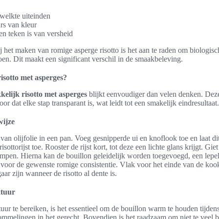
welkte uiteinden
rs van kleur
en teken is van versheid
ij het maken van romige asperge risotto is het aan te raden om biologisc
en. Dit maakt een significant verschil in de smaakbeleving.
isotto met asperges?
elijk risotto met asperges
blijkt eenvoudiger dan velen denken. De
or dat elke stap transparant is, wat leidt tot een smakelijk eindresultaat.
wijze
n olijfolie in een pan. Voeg gesnipperde ui en knoflook toe en laat dit
isottorijst toe. Rooster de rijst kort, tot deze een lichte glans krijgt. Gie
ampen. Hierna kan de bouillon geleidelijk worden toegevoegd, een lepel
gt voor de gewenste romige consistentie. Vlak voor het einde van de koo
ar zijn wanneer de risotto al dente is.
xtuur
tuur te bereiken, is het essentieel om de bouillon warm te houden tijden
melingen in het gerecht. Bovendien is het raadzaam om niet te veel bou