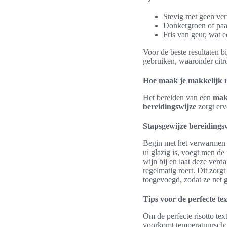
Stevig met geen ver
Donkergroen of paa
Fris van geur, wat e
Voor de beste resultaten b
gebruiken, waaronder citro
Hoe maak je makkelijk r
Het bereiden van een
makk
bereidingswijze
zorgt ervo
Stapsgewijze bereidings
Begin met het verwarmen va
ui glazig is, voegt men de r
wijn bij en laat deze verd
regelmatig roert. Dit zor
toegevoegd, zodat ze net ga
Tips voor de perfecte te
Om de perfecte risotto tex
voorkomt temperatuurschom