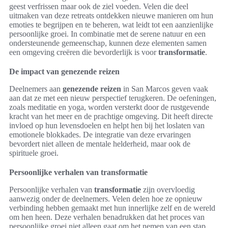
geest verfrissen maar ook de ziel voeden. Velen die deel
uitmaken van deze retreats ontdekken nieuwe manieren om hun
emoties te begrijpen en te beheren, wat leidt tot een aanzienlijke
persoonlijke groei. In combinatie met de serene natuur en een
ondersteunende gemeenschap, kunnen deze elementen samen
een omgeving creëren die bevorderlijk is voor
transformatie
.
De impact van genezende reizen
Deelnemers aan
genezende reizen
in San Marcos geven vaak
aan dat ze met een nieuw perspectief terugkeren. De oefeningen,
zoals meditatie en yoga, worden versterkt door de rustgevende
kracht van het meer en de prachtige omgeving. Dit heeft directe
invloed op hun levensdoelen en helpt hen bij het loslaten van
emotionele blokkades. De integratie van deze ervaringen
bevordert niet alleen de mentale helderheid, maar ook de
spirituele groei.
Persoonlijke verhalen van transformatie
Persoonlijke verhalen van
transformatie
zijn overvloedig
aanwezig onder de deelnemers. Velen delen hoe ze opnieuw
verbinding hebben gemaakt met hun innerlijke zelf en de wereld
om hen heen. Deze verhalen benadrukken dat het proces van
persoonlijke groei niet alleen gaat om het nemen van een stap