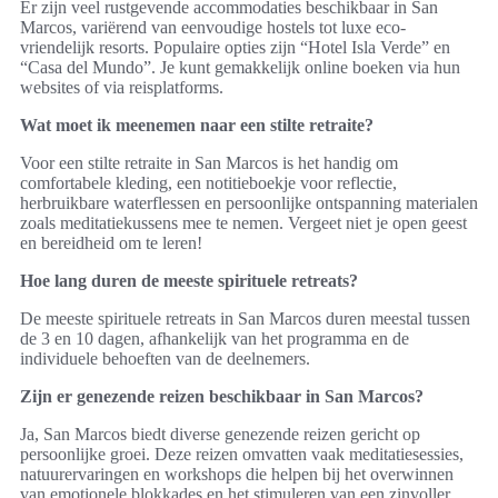
Er zijn veel rustgevende accommodaties beschikbaar in San
Marcos, variërend van eenvoudige hostels tot luxe eco-
vriendelijk resorts. Populaire opties zijn “Hotel Isla Verde” en
“Casa del Mundo”. Je kunt gemakkelijk online boeken via hun
websites of via reisplatforms.
Wat moet ik meenemen naar een stilte retraite?
Voor een stilte retraite in San Marcos is het handig om
comfortabele kleding, een notitieboekje voor reflectie,
herbruikbare waterflessen en persoonlijke ontspanning materialen
zoals meditatiekussens mee te nemen. Vergeet niet je open geest
en bereidheid om te leren!
Hoe lang duren de meeste spirituele retreats?
De meeste spirituele retreats in San Marcos duren meestal tussen
de 3 en 10 dagen, afhankelijk van het programma en de
individuele behoeften van de deelnemers.
Zijn er genezende reizen beschikbaar in San Marcos?
Ja, San Marcos biedt diverse genezende reizen gericht op
persoonlijke groei. Deze reizen omvatten vaak meditatiesessies,
natuurervaringen en workshops die helpen bij het overwinnen
van emotionele blokkades en het stimuleren van een zinvoller