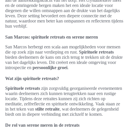
aan de aantrekkingskracht van het dorp. Het crystalheldere meer
en de omringende bergen maken het een ideale locatie voor
diegenen die willen ontsnappen aan de drukte van het dagelijks
leven. Deze setting bevordert een diepere connectie met de
natuur, waardoor men beter kan ontspannen en reflecteren tijdens
hun verblijf.
San Marcos: spirituele retreats en serene meren
San Marcos herbergt een scala aan mogelijkheden voor mensen
die op zoek zijn naar verdieping en rust.
Spirituele retreats
bieden deelnemers de kans om zich terug te trekken uit de drukte
van het dagelijks leven. Dit creëert een ideale omgeving voor
introspectie en
persoonlijke groei
.
Wat zijn spirituele retreats?
Spirituele retreats
zijn zorgvuldig georganiseerde evenementen
waarin deelnemers zich kunnen terugtrekken naar een rustige
locatie. Tijdens deze retraites kunnen zij zich richten op
meditatie, zelfreflectie en spirituele ontwikkeling. Vaak staan ze
in het teken van
stilte retraite
, wat deelnemers de gelegenheid
biedt om in diepere verbinding met zichzelf te komen.
De rol van serene meren in de retreats