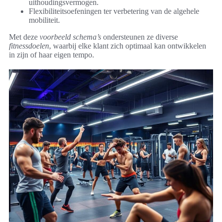
uithoudingsvermogen.
Flexibiliteitsoefeningen ter verbetering van de algehele
mobiliteit.
Met deze
voorbeeld schema’s
ondersteunen ze diverse
fitnessdoelen
, waarbij elke klant zich optimaal kan ontwikkelen
in zijn of haar eigen tempo.