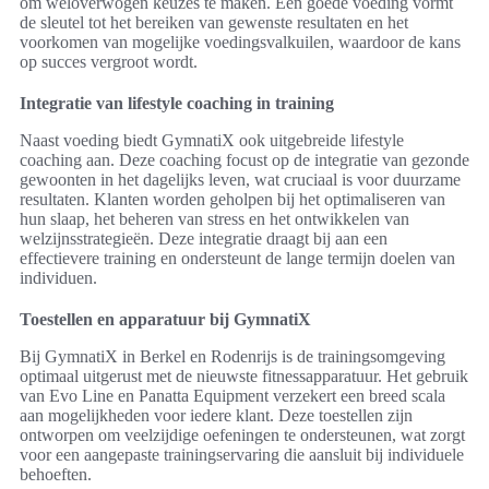
om weloverwogen keuzes te maken. Een goede voeding vormt
de sleutel tot het bereiken van gewenste resultaten en het
voorkomen van mogelijke voedingsvalkuilen, waardoor de kans
op succes vergroot wordt.
Integratie van lifestyle coaching in training
Naast voeding biedt GymnatiX ook uitgebreide lifestyle
coaching aan. Deze coaching focust op de integratie van gezonde
gewoonten in het dagelijks leven, wat cruciaal is voor duurzame
resultaten. Klanten worden geholpen bij het optimaliseren van
hun slaap, het beheren van stress en het ontwikkelen van
welzijnsstrategieën. Deze integratie draagt bij aan een
effectievere training en ondersteunt de lange termijn doelen van
individuen.
Toestellen en apparatuur bij GymnatiX
Bij GymnatiX in Berkel en Rodenrijs is de trainingsomgeving
optimaal uitgerust met de nieuwste fitnessapparatuur. Het gebruik
van Evo Line en Panatta Equipment verzekert een breed scala
aan mogelijkheden voor iedere klant. Deze toestellen zijn
ontworpen om veelzijdige oefeningen te ondersteunen, wat zorgt
voor een aangepaste trainingservaring die aansluit bij individuele
behoeften.