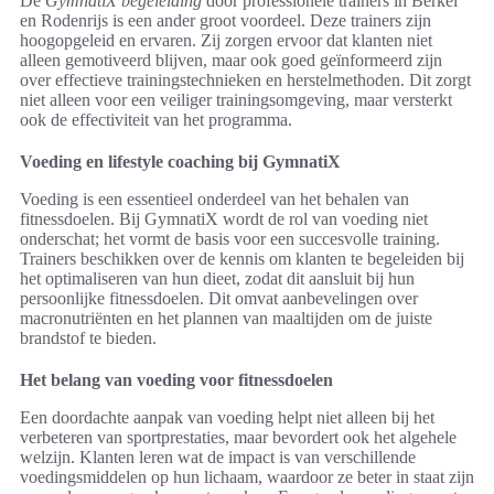
De
GymnatiX begeleiding
door professionele trainers in Berkel
en Rodenrijs is een ander groot voordeel. Deze trainers zijn
hoogopgeleid en ervaren. Zij zorgen ervoor dat klanten niet
alleen gemotiveerd blijven, maar ook goed geïnformeerd zijn
over effectieve trainingstechnieken en herstelmethoden. Dit zorgt
niet alleen voor een veiliger trainingsomgeving, maar versterkt
ook de effectiviteit van het programma.
Voeding en lifestyle coaching bij GymnatiX
Voeding is een essentieel onderdeel van het behalen van
fitnessdoelen. Bij GymnatiX wordt de rol van voeding niet
onderschat; het vormt de basis voor een succesvolle training.
Trainers beschikken over de kennis om klanten te begeleiden bij
het optimaliseren van hun dieet, zodat dit aansluit bij hun
persoonlijke fitnessdoelen. Dit omvat aanbevelingen over
macronutriënten en het plannen van maaltijden om de juiste
brandstof te bieden.
Het belang van voeding voor fitnessdoelen
Een doordachte aanpak van voeding helpt niet alleen bij het
verbeteren van sportprestaties, maar bevordert ook het algehele
welzijn. Klanten leren wat de impact is van verschillende
voedingsmiddelen op hun lichaam, waardoor ze beter in staat zijn