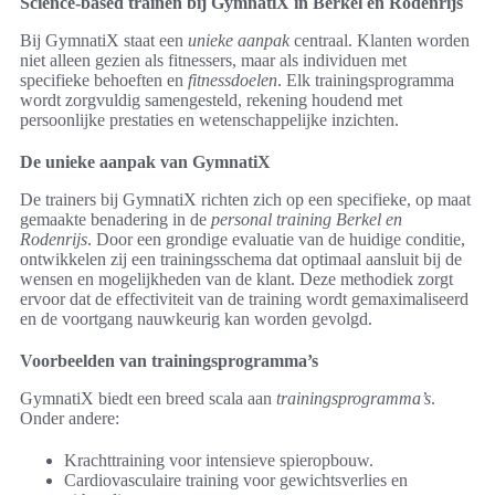
Science-based trainen bij GymnatiX in Berkel en Rodenrijs
Bij GymnatiX staat een
unieke aanpak
centraal. Klanten worden
niet alleen gezien als fitnessers, maar als individuen met
specifieke behoeften en
fitnessdoelen
. Elk trainingsprogramma
wordt zorgvuldig samengesteld, rekening houdend met
persoonlijke prestaties en wetenschappelijke inzichten.
De unieke aanpak van GymnatiX
De trainers bij GymnatiX richten zich op een specifieke, op maat
gemaakte benadering in de
personal training Berkel en
Rodenrijs
. Door een grondige evaluatie van de huidige conditie,
ontwikkelen zij een trainingsschema dat optimaal aansluit bij de
wensen en mogelijkheden van de klant. Deze methodiek zorgt
ervoor dat de effectiviteit van de training wordt gemaximaliseerd
en de voortgang nauwkeurig kan worden gevolgd.
Voorbeelden van trainingsprogramma’s
GymnatiX biedt een breed scala aan
trainingsprogramma’s
.
Onder andere:
Krachttraining voor intensieve spieropbouw.
Cardiovasculaire training voor gewichtsverlies en