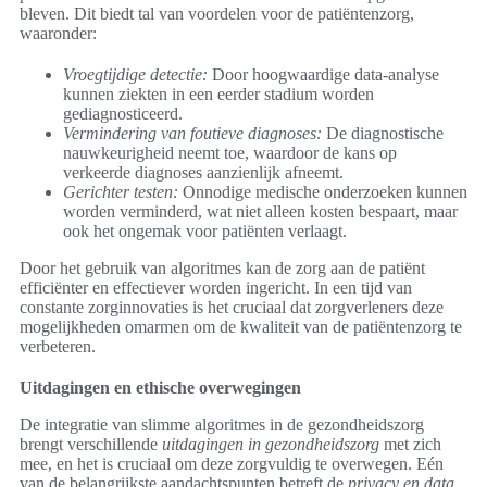
bleven. Dit biedt tal van voordelen voor de patiëntenzorg,
waaronder:
Vroegtijdige detectie:
Door hoogwaardige data-analyse
kunnen ziekten in een eerder stadium worden
gediagnosticeerd.
Vermindering van foutieve diagnoses:
De diagnostische
nauwkeurigheid neemt toe, waardoor de kans op
verkeerde diagnoses aanzienlijk afneemt.
Gerichter testen:
Onnodige medische onderzoeken kunnen
worden verminderd, wat niet alleen kosten bespaart, maar
ook het ongemak voor patiënten verlaagt.
Door het gebruik van algoritmes kan de zorg aan de patiënt
efficiënter en effectiever worden ingericht. In een tijd van
constante zorginnovaties is het cruciaal dat zorgverleners deze
mogelijkheden omarmen om de kwaliteit van de patiëntenzorg te
verbeteren.
Uitdagingen en ethische overwegingen
De integratie van slimme algoritmes in de gezondheidszorg
brengt verschillende
uitdagingen in gezondheidszorg
met zich
mee, en het is cruciaal om deze zorgvuldig te overwegen. Eén
van de belangrijkste aandachtspunten betreft de
privacy en data