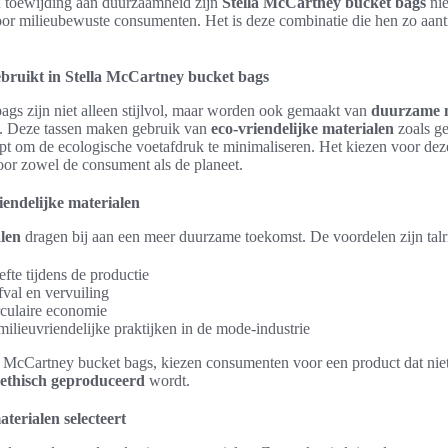
n toewijding aan duurzaamheid zijn
Stella McCartney bucket bags
nie
or milieubewuste consumenten. Het is deze combinatie die hen zo aant
bruikt in Stella McCartney bucket bags
ags zijn niet alleen stijlvol, maar worden ook gemaakt van
duurzame m
n. Deze tassen maken gebruik van
eco-vriendelijke materialen
zoals ge
lpt om de ecologische voetafdruk te minimaliseren. Het kiezen voor dez
oor zowel de consument als de planeet.
iendelijke materialen
alen
dragen bij aan een meer duurzame toekomst. De voordelen zijn talri
fte tijdens de productie
val en vervuiling
rculaire economie
milieuvriendelijke praktijken in de mode-industrie
a McCartney bucket bags, kiezen consumenten voor een product dat niet 
ethisch geproduceerd
wordt.
terialen selecteert