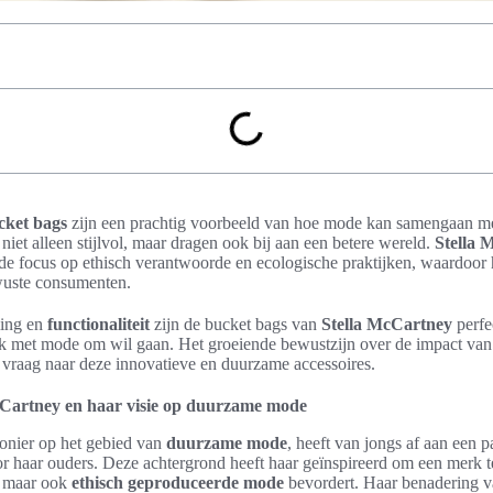
cket bags
zijn een prachtig voorbeeld van hoe mode kan samengaan m
 niet alleen stijlvol, maar dragen ook bij aan een betere wereld.
Stella 
t de focus op ethisch verantwoorde en ecologische praktijken, waardoor 
ewuste consumenten.
aling en
functionaliteit
zijn de bucket bags van
Stella McCartney
perfe
jk met mode om wil gaan. Het groeiende bewustzijn over de impact van
 vraag naar deze innovatieve en duurzame accessoires.
McCartney en haar visie op duurzame mode
ionier op het gebied van
duurzame mode
, heeft van jongs af aan een 
r haar ouders. Deze achtergrond heeft haar geïnspireerd om een merk te 
s, maar ook
ethisch geproduceerde mode
bevordert. Haar benadering v