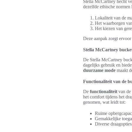
Stella McCartney hecht vee
dezelfde ethische normen h
Lokaliteit van de m
Het waarborgen van
Het kiezen van gere
Deze aanpak zorgt ervoor 
Stella McCartney bucke
De Stella McCartney buck
dagelijks gebruik en bied
duurzame mode
maakt de
Functionaliteit van de b
De
functionaliteit
van de 
het comfort tijdens het d
genomen, wat leidt tot:
Ruime opbergcapacit
Gemakkelijke toegan
Diverse draagoptie