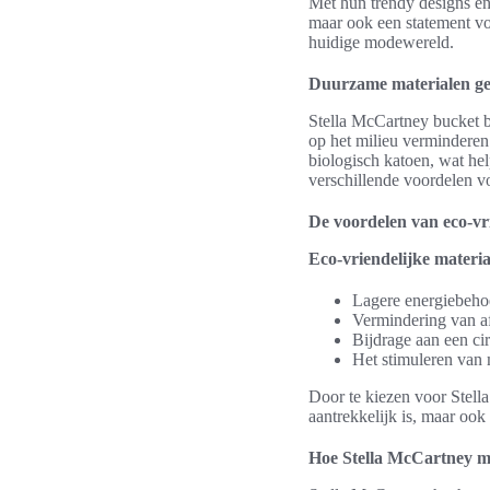
Met hun trendy designs e
maar ook een statement vo
huidige modewereld.
Duurzame materialen ge
Stella McCartney bucket b
op het milieu vermindere
biologisch katoen, wat he
verschillende voordelen v
De voordelen van eco-vr
Eco-vriendelijke materi
Lagere energiebehoe
Vermindering van af
Bijdrage aan een ci
Het stimuleren van 
Door te kiezen voor Stell
aantrekkelijk is, maar ook
Hoe Stella McCartney ma