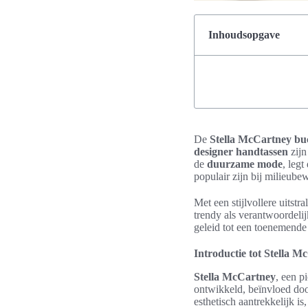
Inhoudsopgave
De
Stella McCartney bu
designer handtassen
zijn
de
duurzame mode
, leg
populair zijn bij milieub
Met een stijlvollere uitstr
trendy als verantwoordeli
geleid tot een toenemende
Introductie tot Stella 
Stella McCartney
, een p
ontwikkeld, beïnvloed doo
esthetisch aantrekkelijk i