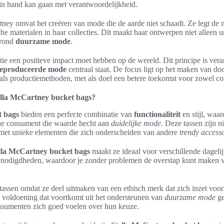
in hand kan gaan met verantwoordelijkheid.
tney omvat het creëren van mode die de aarde niet schaadt. Ze legt de 
he materialen in haar collecties. Dit maakt haar ontwerpen niet alleen u
 rond
duurzame mode
.
eatie een positieve impact moet hebben op de wereld. Dit principe is vera
geproduceerde mode
centraal staat. De focus ligt op het maken van d
 als productiemethoden, met als doel een betere toekomst voor zowel co
lla McCartney bucket bags?
t bags
bieden een perfecte combinatie van
functionaliteit
en stijl, waa
ne consument die waarde hecht aan
duidelijke mode
. Deze tassen zijn n
, met unieke elementen die zich onderscheiden van andere
trendy accesso
lla McCartney bucket bags
maakt ze ideaal voor verschillende dagelijk
enodigdheden, waardoor je zonder problemen de overstap kunt maken 
tassen omdat ze deel uitmaken van een ethisch merk dat zich inzet voor
n voldoening dat voortkomt uit het ondersteunen van
duurzame mode
ge
sumenten zich goed voelen over hun keuze.