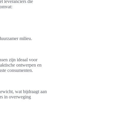
t leveranciers die
 omvat:
 duurzamer milieu.
assen zijn ideaal voor
raktische ontwerpen en
wuste consumenten.
ewicht, wat bijdraagt aan
ers in overweging