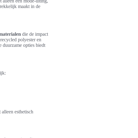
t alleen een mode-uiting,
rekkelijk maakt in de
aterialen
die de impact
recycled polyester en
e duurzame opties biedt
jk:
alleen esthetisch