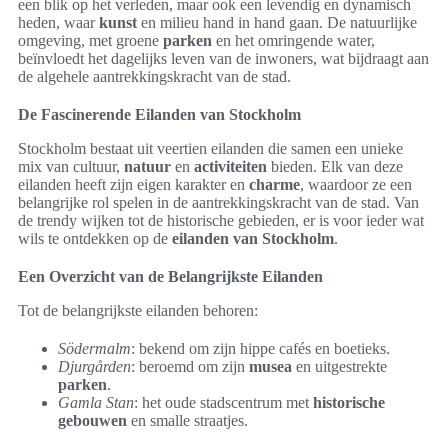
een blik op het verleden, maar ook een levendig en dynamisch
heden, waar
kunst
en milieu hand in hand gaan. De natuurlijke
omgeving, met groene
parken
en het omringende water,
beïnvloedt het dagelijks leven van de inwoners, wat bijdraagt aan
de algehele aantrekkingskracht van de stad.
De Fascinerende Eilanden van Stockholm
Stockholm bestaat uit veertien eilanden die samen een unieke
mix van cultuur,
natuur
en
activiteiten
bieden. Elk van deze
eilanden heeft zijn eigen karakter en
charme
, waardoor ze een
belangrijke rol spelen in de aantrekkingskracht van de stad. Van
de trendy wijken tot de historische gebieden, er is voor ieder wat
wils te ontdekken op de
eilanden van Stockholm
.
Een Overzicht van de Belangrijkste Eilanden
Tot de belangrijkste eilanden behoren:
Södermalm
: bekend om zijn hippe cafés en boetieks.
Djurgården
: beroemd om zijn
musea
en uitgestrekte
parken
.
Gamla Stan
: het oude stadscentrum met
historische
gebouwen
en smalle straatjes.