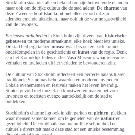
Stockholm staat niet alleen bekend om zijn betoverende eilanden
maar ook om de rijke cultuur die de stad ademt. De
charme
van
deze Zweedse hoofdstad komt niet alleen voort uit zijn
adembenemende uitzichten, maar ook uit de warme gastvrijheid
van de inwoners.
Bezienswaardigheden
in Stockholm zijn divers, van
historische
gebouwen
tot moderne straatkunst, elke hoek biedt iets unieks.
De stad herbergt talloze
musea
waar bezoekers zich kunnen
onderdompelen in de geschiedenis en
kunst
van de regio. Denk
aan het Koninklijk Paleis en het Vasa Museum, waar relevante
verhalen en artefacten uit het verleden te bewonderen zijn.
De cultuur van Stockholm reflecteert een perfecte balans tussen
traditionele Scandinavische waarden en moderne invloeden.
Lokale evenementen en festivals maken het leven levendig.
Straten gevuld met muziek en kunstwerken maken het voor
inwoners en toeristen evenzo aantrekkelijk om de stad te
ontdekken.
Stockholm’s charme ligt ook in zijn parken en
pleinen
, plekken
waar mensen samenkomen om te genieten van de
natuur
en
gezelligheid. De combinatie van natuurlijke schoonheid en
culturele diversiteit maakt deze stad tot een unieke bestemming
die het ontdekken waard is.