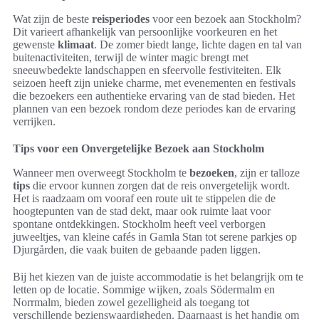
Wat zijn de beste
reisperiodes
voor een bezoek aan Stockholm?
Dit varieert afhankelijk van persoonlijke voorkeuren en het
gewenste
klimaat
. De zomer biedt lange, lichte dagen en tal van
buitenactiviteiten, terwijl de winter magic brengt met
sneeuwbedekte landschappen en sfeervolle festiviteiten. Elk
seizoen heeft zijn unieke charme, met evenementen en festivals
die bezoekers een authentieke ervaring van de stad bieden. Het
plannen van een bezoek rondom deze periodes kan de ervaring
verrijken.
Tips voor een Onvergetelijke Bezoek aan Stockholm
Wanneer men overweegt Stockholm te
bezoeken
, zijn er talloze
tips
die ervoor kunnen zorgen dat de reis onvergetelijk wordt.
Het is raadzaam om vooraf een route uit te stippelen die de
hoogtepunten van de stad dekt, maar ook ruimte laat voor
spontane ontdekkingen. Stockholm heeft veel verborgen
juweeltjes, van kleine cafés in Gamla Stan tot serene parkjes op
Djurgården, die vaak buiten de gebaande paden liggen.
Bij het kiezen van de juiste accommodatie is het belangrijk om te
letten op de locatie. Sommige wijken, zoals Södermalm en
Norrmalm, bieden zowel gezelligheid als toegang tot
verschillende bezienswaardigheden. Daarnaast is het handig om