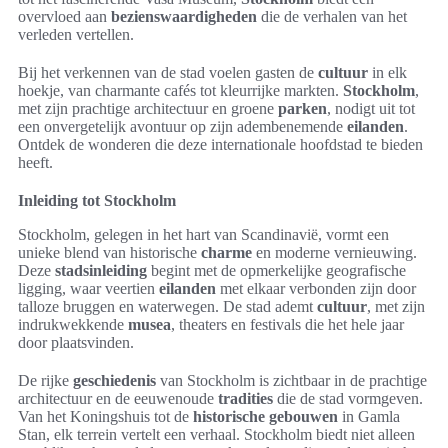
overvloed aan
bezienswaardigheden
die de verhalen van het
verleden vertellen.
Bij het verkennen van de stad voelen gasten de
cultuur
in elk
hoekje, van charmante cafés tot kleurrijke markten.
Stockholm
,
met zijn prachtige architectuur en groene
parken
, nodigt uit tot
een onvergetelijk avontuur op zijn adembenemende
eilanden
.
Ontdek de wonderen die deze internationale hoofdstad te bieden
heeft.
Inleiding tot Stockholm
Stockholm, gelegen in het hart van Scandinavië, vormt een
unieke blend van historische
charme
en moderne vernieuwing.
Deze
stadsinleiding
begint met de opmerkelijke geografische
ligging, waar veertien
eilanden
met elkaar verbonden zijn door
talloze bruggen en waterwegen. De stad ademt
cultuur
, met zijn
indrukwekkende
musea
, theaters en festivals die het hele jaar
door plaatsvinden.
De rijke
geschiedenis
van Stockholm is zichtbaar in de prachtige
architectuur en de eeuwenoude
tradities
die de stad vormgeven.
Van het Koningshuis tot de
historische gebouwen
in Gamla
Stan, elk terrein vertelt een verhaal. Stockholm biedt niet alleen