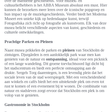
over de maritieme geschiedenis. Voor muziek- en
cultuurliefhebbers is het ABBA Museum absoluut een must. Hier
kunnen de bezoekers meer leren over de iconische popgroep en
hun impact op de muziekgeschiedenis. Verder biedt het Moderna
Museet een unieke kijk op hedendaagse kunst, terwijl
Fotografiska zich richt op fotografie als kunstvorm. Elk van deze
musea belicht verschillende aspecten van kunst, geschiedenis en
culturele ontwikkelingen.
Prachtige Parken en Pleinen
Naast musea prikkelen de parken en
pleinen
van Stockholm de
zintuigen. Djurgården is een aanlokkelijk park waar men kan
genieten van de natuur en
ontspanning
, ideaal voor een picknick
of een lange wandeling. Dit groene toevluchtsoord ligt dicht bij
het stadscentrum en biedt een perfecte ontsnapping aan de
drukte. Sergels Torg daarentegen, is een levendig plein dat het
sociale leven van de stad weerspiegelt. Met een verscheidenheid
aan winkels en cafés biedt het een uitstekende plek om even tot
rust te komen of een evenement bij te wonen. De combinatie van
natuur en stadsleven zorgt ervoor dat Stockholm een plek is om
volop van te genieten.
Gastronomie in Stockholm