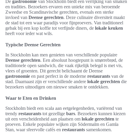
De
gastronomie
van Stockholm biedt een verrijking van smaken
en tradities. Bezoekers ervaren een unieke mix van beroemde
Zweedse en Scandinavische gerechten, evenals een sterke
invloed van
Deense gerechten
. Deze culinaire diversiteit maakt
de stad tot een waar paradijs voor fijnproevers. Van traditioneel
gebak bij een kop koffie tot verfijnde diners, de
lokale keuken
heeft voor ieder wat wils.
Typische Deense Gerechten
In Stockholm kan men genieten van verschillende populaire
Deense gerechten
. Een absoluut hoogtepunt is smørrebrød, de
traditionele open sandwich, die vaak rijkelijk belegd is met vis,
vlees of groenten. Dit gerecht belichaamt de Deense
gastronomie
en past perfect in de moderne
restaurants
van de
stad. Daarnaast zijn er verschillende andere
lokale gerechten
die
bezoekers uitnodigen om nieuwe smaken te ontdekken.
Waar te Eten en Drinken
Stockholm biedt een scala aan eetgelegenheden, variërend van
trendy
restaurants
tot gezellige
bars
. Bezoekers kunnen kiezen
uit een verscheidenheid aan plaatsen om
lokale gerechten
te
proeven. Enkele populaire wijken zijn Södermalm en Gamla
Stan, waar sfeervolle cafés en
restaurants
samenkomen.