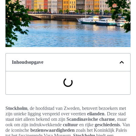
Inhoudsopgave
Stockholm
, de hoofdstad van Zweden, betovert bezoekers met
zijn unieke ligging verspreid over veertien
eilanden
. Deze stad
staat niet alleen bekend om zijn
Scandinavische charme
, maar
ook om zijn indrukwekkende
cultuur
en rijke
geschiedenis
. Van
de iconische
bezienswaardigheden
zoals het Koninklijk Paleis
tot het fascinerende Vasa Museum,
Stockholm
biedt een