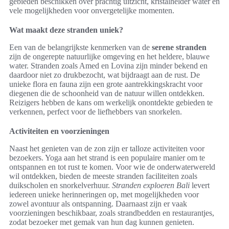
gebieden beschikken over prachtig uitzicht, kristalhelder water en
vele mogelijkheden voor onvergetelijke momenten.
Wat maakt deze stranden uniek?
Een van de belangrijkste kenmerken van de
serene stranden
zijn de ongerepte natuurlijke omgeving en het heldere, blauwe
water. Stranden zoals Amed en Lovina zijn minder bekend en
daardoor niet zo drukbezocht, wat bijdraagt aan de rust. De
unieke flora en fauna zijn een grote aantrekkingskracht voor
diegenen die de schoonheid van de natuur willen ontdekken.
Reizigers hebben de kans om werkelijk onontdekte gebieden te
verkennen, perfect voor de liefhebbers van snorkelen.
Activiteiten en voorzieningen
Naast het genieten van de zon zijn er talloze activiteiten voor
bezoekers. Yoga aan het strand is een populaire manier om te
ontspannen en tot rust te komen. Voor wie de onderwaterwereld
wil ontdekken, bieden de meeste stranden faciliteiten zoals
duikscholen en snorkelverhuur.
Stranden exploeren Bali
levert
iedereen unieke herinneringen op, met mogelijkheden voor
zowel avontuur als ontspanning. Daarnaast zijn er vaak
voorzieningen beschikbaar, zoals strandbedden en restaurantjes,
zodat bezoeker met gemak van hun dag kunnen genieten.