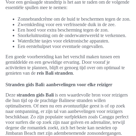
Voor een geslaagde strandtrip is het aan te raden om de volgende
essentiële spullen mee te nemen:
Zonnebrandcrème om de huid te beschermen tegen de zon.
Zwemkleding voor een verfrissende duik in de zee.
Een hoed voor extra bescherming tegen de zon.
Snorkeluitrusting om de onderwaterwereld te verkennen.
Waterdichte tasjes voor elektronische apparaten.
Een eerstehulpset voor eventuele ongevallen.
Een goede voorbereiding kan het verschil maken tussen een
gemiddelde en een geweldige ervaring. Door vooraf je
activiteiten te plannen, blijft er genoeg tijd over om optimaal te
genieten van de
reis Bali stranden
.
Stranden gids Bali: aanbevelingen voor elke reiziger
Deze
stranden gids Bali
is een waardevolle bron voor reizigers
die hun tijd op de prachtige Balinese stranden willen
optimaliseren. Of men nu een avontuurlijke geest is of op zoek
naar ontspanning, er zijn tal van aanbevelingen voor reizigers
beschikbaar. Zo zijn populaire surfplekken zoals Canggu perfect
voor surfers die op zoek zijn naar golven en adrenaline, terwijl
degene die romantiek zoekt, zich het beste kan nestelen op
Jimbaran Beach met zijn adembenemende zonsondergangen.