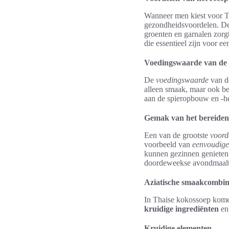
Wanneer men kiest voor Tha
gezondheidsvoordelen. D
groenten en garnalen zorg
die essentieel zijn voor e
Voedingswaarde van de 
De
voedingswaarde
van de
alleen smaak, maar ook bel
aan de spieropbouw en -h
Gemak van het bereiden
Een van de grootste
voord
voorbeeld van
eenvoudige
kunnen gezinnen genieten 
doordeweekse avondmaalt
Aziatische smaakcombina
In Thaise kokossoep kom
kruidige ingrediënten
e
Kruidige elementen