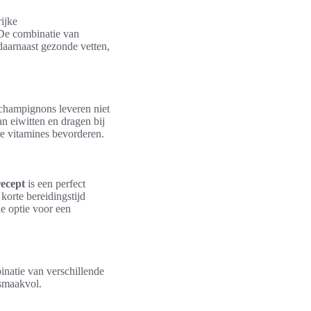
ijke
 De combinatie van
daarnaast gezonde vetten,
 champignons leveren niet
n eiwitten en dragen bij
e vitamines bevorderen.
recept
is een perfect
korte bereidingstijd
e optie voor een
natie van verschillende
 smaakvol.