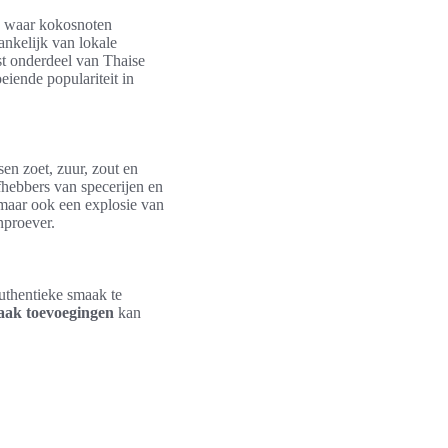
, waar kokosnoten
ankelijk van lokale
st onderdeel van Thaise
iende populariteit in
sen zoet, zuur, zout en
fhebbers van specerijen en
 maar ook een explosie van
nproever.
authentieke smaak te
aak toevoegingen
kan