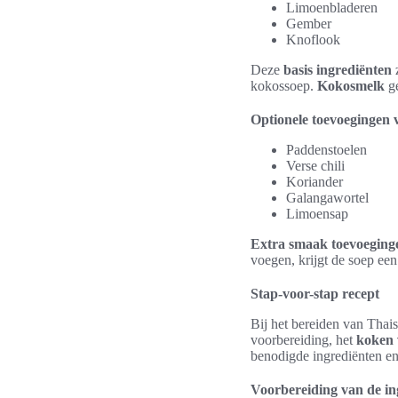
Limoenbladeren
Gember
Knoflook
Deze
basis ingrediënten
z
kokossoep.
Kokosmelk
ge
Optionele toevoegingen 
Paddenstoelen
Verse chili
Koriander
Galangawortel
Limoensap
Extra smaak toevoeging
voegen, krijgt de soep ee
Stap-voor-stap recept
Bij het bereiden van Thais
voorbereiding, het
koken 
benodigde ingrediënten en 
Voorbereiding van de in