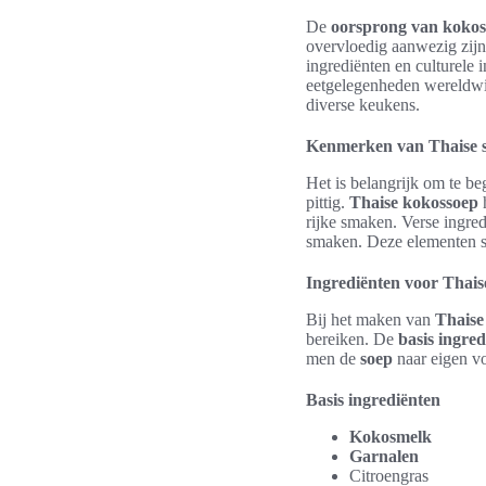
De
oorsprong van kokos
overvloedig aanwezig zijn
ingrediënten en culturele
eetgelegenheden wereldwij
diverse keukens.
Kenmerken van Thaise 
Het is belangrijk om te be
pittig.
Thaise kokossoep
h
rijke smaken. Verse ingred
smaken. Deze elementen 
Ingrediënten voor Thais
Bij het maken van
Thaise
bereiken. De
basis ingre
men de
soep
naar eigen v
Basis ingrediënten
Kokosmelk
Garnalen
Citroengras