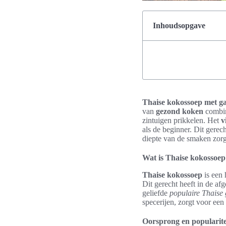
Inhoudsopgave
Thaise kokossoep met gar
van
gezond
koken
combin
zintuigen prikkelen. Het
v
als de beginner. Dit gerec
diepte van de smaken zorg
Wat is Thaise kokossoep
Thaise kokossoep
is een 
Dit gerecht heeft in de a
geliefde
populaire Thaise 
specerijen, zorgt voor ee
Oorsprong en popularite