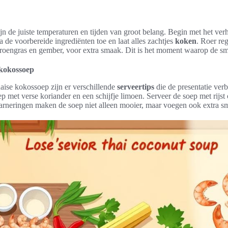
jn de juiste temperaturen en tijden van groot belang. Begin met het ver
 de voorbereide ingrediënten toe en laat alles zachtjes
koken
. Roer re
itroengras en gember, voor extra smaak. Dit is het moment waarop de s
 kokossoep
haise kokossoep zijn er verschillende
serveertips
die de presentatie ver
 met verse koriander en een schijfje limoen. Serveer de soep met rijst
arneringen maken de soep niet alleen mooier, maar voegen ook extra s