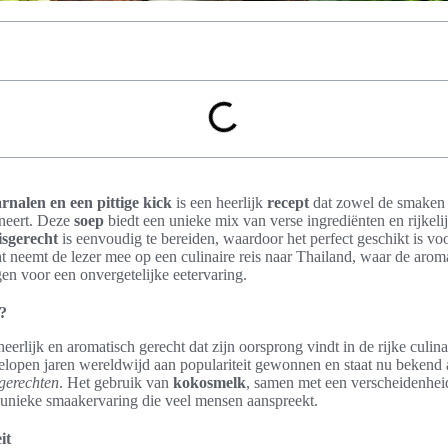
nalen en een pittige kick
is een heerlijk
recept
dat zowel de smaken
eert. Deze
soep
biedt een unieke mix van verse ingrediënten en rijkel
isgerecht
is eenvoudig te bereiden, waardoor het perfect geschikt is v
ht neemt de lezer mee op een culinaire reis naar Thailand, waar de arom
en voor een onvergetelijke eetervaring.
?
heerlijk en aromatisch gerecht dat zijn oorsprong vindt in de rijke culina
fgelopen jaren wereldwijd aan populariteit gewonnen en staat nu bekend 
gerechten
. Het gebruik van
kokosmelk
, samen met een verscheidenhei
n unieke smaakervaring die veel mensen aanspreekt.
it