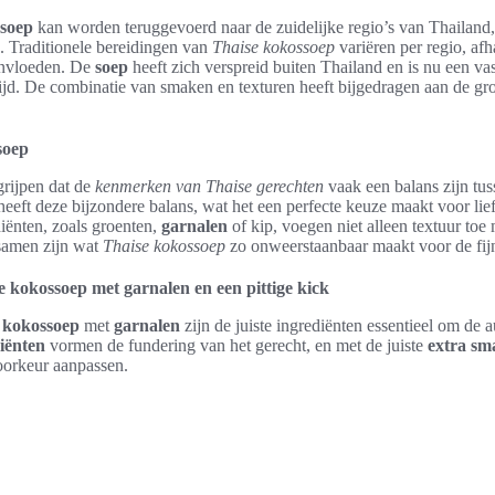
soep
kan worden teruggevoerd naar de zuidelijke regio’s van Thailand
. Traditionele bereidingen van
Thaise kokossoep
variëren per regio, afh
 invloeden. De
soep
heeft zich verspreid buiten Thailand en is nu een va
d. De combinatie van smaken en texturen heeft bijgedragen aan de groe
soep
grijpen dat de
kenmerken van Thaise gerechten
vaak een balans zijn tus
eeft deze bijzondere balans, wat het een perfecte keuze maakt voor lie
iënten, zoals groenten,
garnalen
of kip, voegen niet alleen textuur toe
samen zijn wat
Thaise kokossoep
zo onweerstaanbaar maakt voor de fij
e kokossoep met garnalen en een pittige kick
 kokossoep
met
garnalen
zijn de juiste ingrediënten essentieel om de 
diënten
vormen de fundering van het gerecht, en met de juiste
extra sm
oorkeur aanpassen.