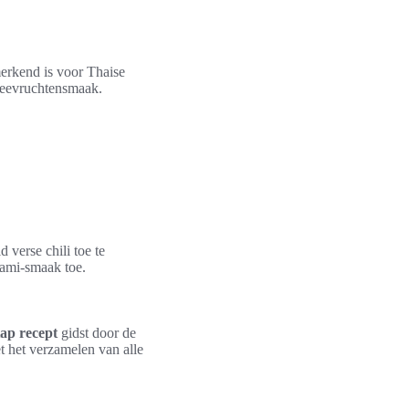
merkend is voor Thaise
 zeevruchtensmaak.
 verse chili toe te
mami-smaak toe.
tap recept
gidst door de
t het verzamelen van alle