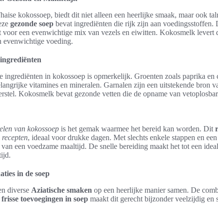
ise kokossoep, biedt dit niet alleen een heerlijke smaak, maar ook talr
eze
gezonde soep
bevat ingrediënten die rijk zijn aan voedingsstoffen.
t voor een evenwichtige mix van vezels en eiwitten. Kokosmelk levert 
en evenwichtige voeding.
ingrediënten
 ingrediënten in kokossoep is opmerkelijk. Groenten zoals paprika en
angrijke vitamines en mineralen. Garnalen zijn een uitstekende bron va
erstel. Kokosmelk bevat gezonde vetten die de opname van vetoplosbar
elen van kokossoep
is het gemak waarmee het bereid kan worden. Dit
 recepten
, ideaal voor drukke dagen. Met slechts enkele stappen en een 
van een voedzame maaltijd. De snelle bereiding maakt het tot een ideal
ijd.
ties in de soep
en diverse
Aziatische smaken
op een heerlijke manier samen. De combi
n
frisse toevoegingen in soep
maakt dit gerecht bijzonder veelzijdig en