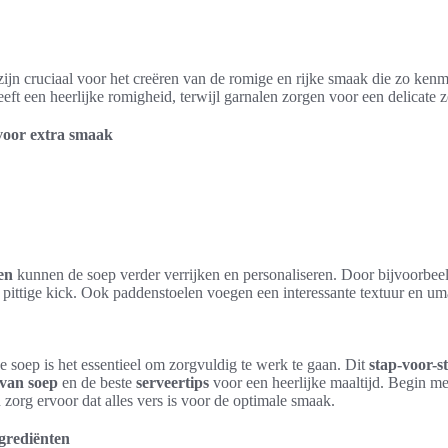
ijn cruciaal voor het creëren van de romige en rijke smaak die zo ken
eft een heerlijke romigheid, terwijl garnalen zorgen voor een delicate
voor extra smaak
en
kunnen de soep verder verrijken en personaliseren. Door bijvoorbeeld
n pittige kick. Ook paddenstoelen voegen een interessante textuur en u
e soep is het essentieel om zorgvuldig te werk te gaan. Dit
stap-voor-s
van soep
en de beste
serveertips
voor een heerlijke maaltijd. Begin me
zorg ervoor dat alles vers is voor de optimale smaak.
grediënten