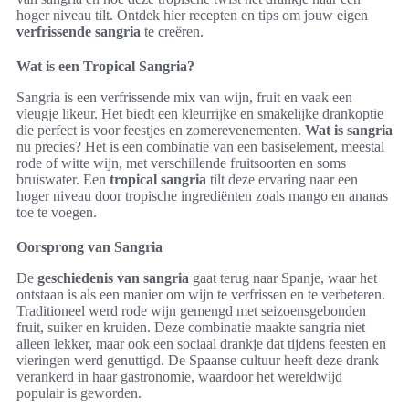
hoger niveau tilt. Ontdek hier recepten en tips om jouw eigen
verfrissende sangria
te creëren.
Wat is een Tropical Sangria?
Sangria is een verfrissende mix van wijn, fruit en vaak een
vleugje likeur. Het biedt een kleurrijke en smakelijke drankoptie
die perfect is voor feestjes en zomerevenementen.
Wat is sangria
nu precies? Het is een combinatie van een basiselement, meestal
rode of witte wijn, met verschillende fruitsoorten en soms
bruiswater. Een
tropical sangria
tilt deze ervaring naar een
hoger niveau door tropische ingrediënten zoals mango en ananas
toe te voegen.
Oorsprong van Sangria
De
geschiedenis van sangria
gaat terug naar Spanje, waar het
ontstaan is als een manier om wijn te verfrissen en te verbeteren.
Traditioneel werd rode wijn gemengd met seizoensgebonden
fruit, suiker en kruiden. Deze combinatie maakte sangria niet
alleen lekker, maar ook een sociaal drankje dat tijdens feesten en
vieringen werd genuttigd. De Spaanse cultuur heeft deze drank
verankerd in haar gastronomie, waardoor het wereldwijd
populair is geworden.