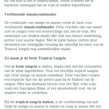
rol van fruit
is niet te onderschatten, vooral wanneer het in
harmonie samengaat met de wijn en andere ingrediënten.
Verfrissende smaakcombinaties
De combinatie van mango en ananas vormt de basis voor
verfrissende
smaakcombinaties
. Deze vruchten zijn van nature
zoet en zorgen voor een evenwichtige mix met de wijn. Het
samenspel van smaken maakt elke slok een nieuwe ontdekking,
perfect voor warme dagen. Met de juiste balans creëren deze
elementen een zintuiglijke ervaring die uitnodigt tot meer, wat de
Tropical Sangria nog aantrekkelijker maakt.
Zo maak je de beste Tropical Sangria
Om de
beste sangria
te maken, begint men met het verzamelen
van de juiste ingrediënten. Voor een heerlijke tropical sangria,
zijn verse mango en ananas onmisbaar. Deze vruchten voegen
een tropische flair toe die perfect past bij de frisheid van de
sangria. Men kan daarnaast kiezen voor een fijne witte wijn,
zoals een Sauvignon Blanc of een sprankelende rosé, om de
smaken verder te versterken.
Bij het
tropical sangria maken
, is de voorbereiding cruciaal.
Snijd de mango en ananas in stukjes en voeg ze samen met een