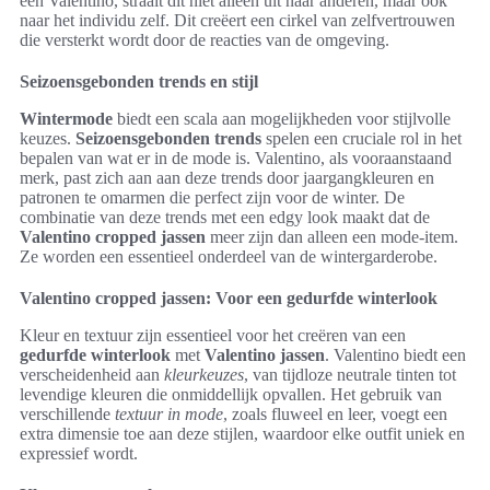
een Valentino, straalt dit niet alleen uit naar anderen, maar ook
naar het individu zelf. Dit creëert een cirkel van zelfvertrouwen
die versterkt wordt door de reacties van de omgeving.
Seizoensgebonden trends en stijl
Wintermode
biedt een scala aan mogelijkheden voor stijlvolle
keuzes.
Seizoensgebonden trends
spelen een cruciale rol in het
bepalen van wat er in de mode is. Valentino, als vooraanstaand
merk, past zich aan aan deze trends door jaargangkleuren en
patronen te omarmen die perfect zijn voor de winter. De
combinatie van deze trends met een edgy look maakt dat de
Valentino cropped jassen
meer zijn dan alleen een mode-item.
Ze worden een essentieel onderdeel van de wintergarderobe.
Valentino cropped jassen: Voor een gedurfde winterlook
Kleur en textuur zijn essentieel voor het creëren van een
gedurfde winterlook
met
Valentino jassen
. Valentino biedt een
verscheidenheid aan
kleurkeuzes
, van tijdloze neutrale tinten tot
levendige kleuren die onmiddellijk opvallen. Het gebruik van
verschillende
textuur in mode
, zoals fluweel en leer, voegt een
extra dimensie toe aan deze stijlen, waardoor elke outfit uniek en
expressief wordt.