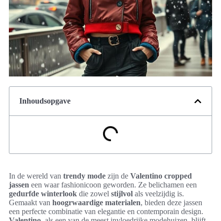
Inhoudsopgave
In de wereld van
trendy mode
zijn de
Valentino cropped
jassen
een waar fashionicoon geworden. Ze belichamen een
gedurfde winterlook
die zowel
stijlvol
als veelzijdig is.
Gemaakt van
hoogrwaardige materialen
, bieden deze jassen
een perfecte combinatie van elegantie en contemporain design.
Valentino
, als een van de meest invloedrijke modehuizen, blijft