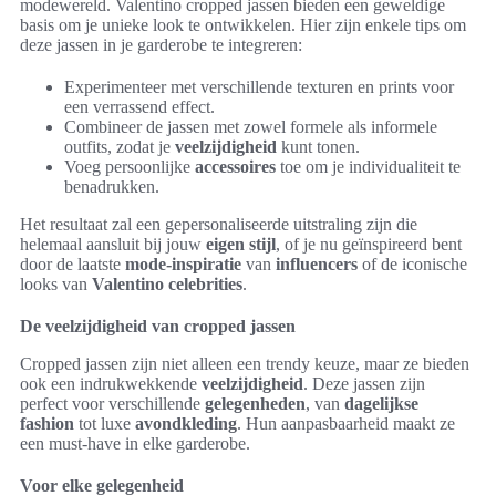
modewereld. Valentino cropped jassen bieden een geweldige
basis om je unieke look te ontwikkelen. Hier zijn enkele tips om
deze jassen in je garderobe te integreren:
Experimenteer met verschillende texturen en prints voor
een verrassend effect.
Combineer de jassen met zowel formele als informele
outfits, zodat je
veelzijdigheid
kunt tonen.
Voeg persoonlijke
accessoires
toe om je individualiteit te
benadrukken.
Het resultaat zal een gepersonaliseerde uitstraling zijn die
helemaal aansluit bij jouw
eigen stijl
, of je nu geïnspireerd bent
door de laatste
mode-inspiratie
van
influencers
of de iconische
looks van
Valentino celebrities
.
De veelzijdigheid van cropped jassen
Cropped jassen zijn niet alleen een trendy keuze, maar ze bieden
ook een indrukwekkende
veelzijdigheid
. Deze jassen zijn
perfect voor verschillende
gelegenheden
, van
dagelijkse
fashion
tot luxe
avondkleding
. Hun aanpasbaarheid maakt ze
een must-have in elke garderobe.
Voor elke gelegenheid