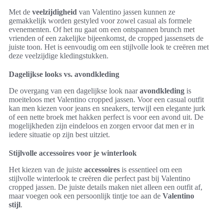
Met de
veelzijdigheid
van Valentino jassen kunnen ze
gemakkelijk worden gestyled voor zowel casual als formele
evenementen. Of het nu gaat om een ontspannen brunch met
vrienden of een zakelijke bijeenkomst, de cropped jassensets de
juiste toon. Het is eenvoudig om een stijlvolle look te creëren met
deze veelzijdige kledingstukken.
Dagelijkse looks vs. avondkleding
De overgang van een dagelijkse look naar
avondkleding
is
moeiteloos met Valentino cropped jassen. Voor een casual outfit
kan men kiezen voor jeans en sneakers, terwijl een elegante jurk
of een nette broek met hakken perfect is voor een avond uit. De
mogelijkheden zijn eindeloos en zorgen ervoor dat men er in
iedere situatie op zijn best uitziet.
Stijlvolle accessoires voor je winterlook
Het kiezen van de juiste
accessoires
is essentieel om een
stijlvolle winterlook te creëren die perfect past bij Valentino
cropped jassen. De juiste details maken niet alleen een outfit af,
maar voegen ook een persoonlijk tintje toe aan de
Valentino
stijl
.