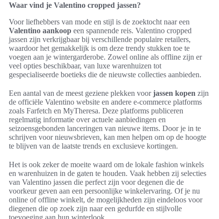
Waar vind je Valentino cropped jassen?
Voor liefhebbers van mode en stijl is de zoektocht naar een
Valentino aankoop
een spannende reis. Valentino cropped
jassen zijn verkrijgbaar bij verschillende populaire retailers,
waardoor het gemakkelijk is om deze trendy stukken toe te
voegen aan je wintergarderobe. Zowel online als offline zijn er
veel opties beschikbaar, van luxe warenhuizen tot
gespecialiseerde boetieks die de nieuwste collecties aanbieden.
Een aantal van de meest geziene plekken voor
jassen kopen
zijn
de officiële Valentino website en andere e-commerce platforms
zoals Farfetch en MyTheresa. Deze platforms publiceren
regelmatig informatie over actuele aanbiedingen en
seizoensgebonden lanceringen van nieuwe items. Door je in te
schrijven voor nieuwsbrieven, kan men helpen om op de hoogte
te blijven van de laatste trends en exclusieve kortingen.
Het is ook zeker de moeite waard om de lokale fashion winkels
en warenhuizen in de gaten te houden. Vaak hebben zij selecties
van Valentino jassen die perfect zijn voor degenen die de
voorkeur geven aan een persoonlijke winkelervaring. Of je nu
online of offline winkelt, de mogelijkheden zijn eindeloos voor
diegenen die op zoek zijn naar een gedurfde en stijlvolle
toevoeging aan hun winterlook.