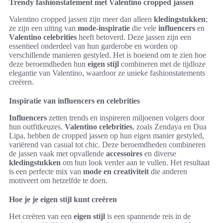
Trendy fashionstatement met Valentino cropped jassen
Valentino cropped jassen zijn meer dan alleen
kledingstukken
;
ze zijn een uiting van
mode-inspiratie
die vele
influencers
en
Valentino celebrities
heeft betoverd. Deze jassen zijn een
essentieel onderdeel van hun garderobe en worden op
verschillende manieren gestyled. Het is boeiend om te zien hoe
deze beroemdheden hun
eigen stijl
combineren met de tijdloze
elegantie van Valentino, waardoor ze unieke fashionstatements
creëren.
Inspiratie van influencers en celebrities
Influencers
zetten trends en inspireren miljoenen volgers door
hun outfitkeuzes.
Valentino celebrities
, zoals Zendaya en Dua
Lipa, hebben de cropped jassen op hun eigen manier gestyled,
variërend van casual tot chic. Deze beroemdheden combineren
de jassen vaak met opvallende
accessoires
en diverse
kledingstukken
om hun look verder aan te vullen. Het resultaat
is een perfecte mix van
mode en creativiteit
die anderen
motiveert om hetzelfde te doen.
Hoe je je eigen stijl kunt creëren
Het creëren van een
eigen stijl
is een spannende reis in de