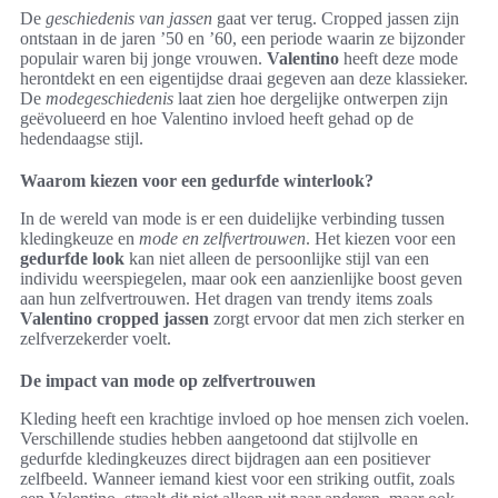
De
geschiedenis van jassen
gaat ver terug. Cropped jassen zijn
ontstaan in de jaren ’50 en ’60, een periode waarin ze bijzonder
populair waren bij jonge vrouwen.
Valentino
heeft deze mode
herontdekt en een eigentijdse draai gegeven aan deze klassieker.
De
modegeschiedenis
laat zien hoe dergelijke ontwerpen zijn
geëvolueerd en hoe Valentino invloed heeft gehad op de
hedendaagse stijl.
Waarom kiezen voor een gedurfde winterlook?
In de wereld van mode is er een duidelijke verbinding tussen
kledingkeuze en
mode en zelfvertrouwen
. Het kiezen voor een
gedurfde look
kan niet alleen de persoonlijke stijl van een
individu weerspiegelen, maar ook een aanzienlijke boost geven
aan hun zelfvertrouwen. Het dragen van trendy items zoals
Valentino cropped jassen
zorgt ervoor dat men zich sterker en
zelfverzekerder voelt.
De impact van mode op zelfvertrouwen
Kleding heeft een krachtige invloed op hoe mensen zich voelen.
Verschillende studies hebben aangetoond dat stijlvolle en
gedurfde kledingkeuzes direct bijdragen aan een positiever
zelfbeeld. Wanneer iemand kiest voor een striking outfit, zoals