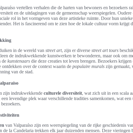
lparaíso vertellen verhalen die de harten van bewoners en bezoekers r
iversiteit en de uitdagingen van de gemeenschap weerspiegelen. Ouder
ciale rol in het vormgeven van deze artistieke ruimte. Door hun uniek
ender. Het is fascinerend om te zien hoe de lokale cultuur vorm krijgt
ekking
 duiken in de wereld van
street art
, zijn er diverse
street art tours
beschik
alleen de indrukwekkende kunstwerken te bewonderen, maar ook om mee
n de
kunstenaars
die deze creaties tot leven brengen. Bezoekers krijge
te ontdekken over de context waarin de
populaire murals
zijn gemaakt, w
nning van de stad.
Valparaíso
om zijn indrukwekkende
culturele diversiteit
, wat zich uit in een scala
 een levendige plek waar verschillende tradities samenkomen, wat een u
 bezoekers.
stiviteiten
ten
van Valparaíso zijn een weerspiegeling van de rijke geschiedenis v
en de la Candelaria trekken elk jaar duizenden mensen. Deze vieringen 