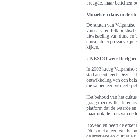
vreugde, maar belichten o
Muziek en dans in de st
De straten van Valparaíso
van salsa en folkloristis
uitwisseling van ritme en
dansende expressies zijn e
kijken.
UNESCO werelderfgoed: 
In 2003 kreeg Valparaíso 
stad accentueert. Deze st
ontwikkeling van een belan
die samen een visueel spek
Het behoud van het culture
graag meer willen leren o
platform dat de waarde en 
maar ook de trots van de 
Bovendien heeft de erken
Dit is niet alleen van be
de artistieke en culturele