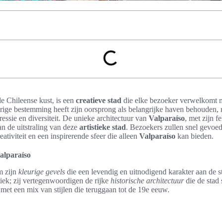
de Chileense kust, is een
creatieve stad
die elke bezoeker verwelkomt m
urige bestemming heeft zijn oorsprong als belangrijke haven behouden, m
ressie en diversiteit. De unieke architectuur van
Valparaíso
, met zijn 
aan de uitstraling van deze
artistieke stad
. Bezoekers zullen snel gevoe
eativiteit en een inspirerende sfeer die alleen
Valparaíso
kan bieden.
alparaíso
m zijn
kleurige gevels
die een levendig en uitnodigend karakter aan de 
tiek; zij vertegenwoordigen de rijke
historische architectuur
die de stad s
, met een mix van stijlen die teruggaan tot de 19e eeuw.