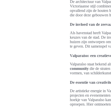
De architectuur van Valpar
Victoriaanse stijl combine
opvallend zijn de houten 
die door deze gebouwen hee
De invloed van de zeeva
Als havenstad heeft Valpar
keuzes van de stad. De inv
huizen zijn ontworpen om 
te geven. Dit samenspel v
Valparaíso: een creatieve
Valparaíso staat bekend a
community
die de straten
vormen, van schilderkunst 
De essentie van creativite
De artistieke energie in V
projecten en evenementen o
hoekje van Valparaíso kan 
oproepen. Hier ontmoeten 