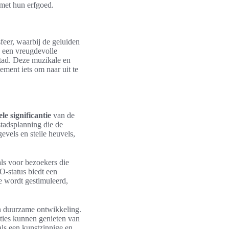
 met hun erfgoed.
feer, waarbij de geluiden
 een vreugdevolle
tad. Deze muzikale en
ement iets om naar uit te
ele significantie
van de
stadsplanning die de
evels en steile heuvels,
als voor bezoekers die
O-status biedt een
e wordt gestimuleerd,
n duurzame ontwikkeling.
aties kunnen genieten van
als een kunstzinnige en