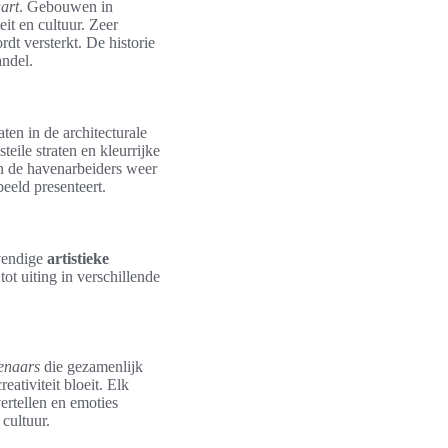
art
. Gebouwen in
it en cultuur. Zeer
t versterkt. De historie
andel.
aten in de architecturale
eile straten en kleurrijke
an de havenarbeiders weer
eeld presenteert.
evendige
artistieke
tot uiting in verschillende
.
tenaars
die gezamenlijk
ativiteit bloeit. Elk
ertellen en emoties
cultuur.