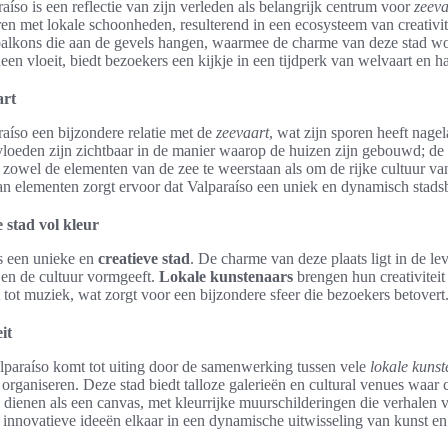
aíso is een reflectie van zijn verleden als belangrijk centrum voor
zeeva
ren met lokale schoonheden, resulterend in een ecosysteem van creativite
balkons die aan de gevels hangen, waarmee de charme van deze stad word
n vloeit, biedt bezoekers een kijkje in een tijdperk van welvaart en h
art
aíso een bijzondere relatie met de
zeevaart
, wat zijn sporen heeft nagel
loeden zijn zichtbaar in de manier waarop de huizen zijn gebouwd; de st
zowel de elementen van de zee te weerstaan als om de rijke cultuur v
an elementen zorgt ervoor dat Valparaíso een uniek en dynamisch stadsb
 stad vol kleur
ls een unieke en
creatieve stad
. De charme van deze plaats ligt in de l
 en de cultuur vormgeeft.
Lokale kunstenaars
brengen hun creativiteit 
tot muziek, wat zorgt voor een bijzondere sfeer die bezoekers betovert
it
alparaíso komt tot uiting door de samenwerking tussen vele
lokale kuns
rganiseren. Deze stad biedt talloze galerieën en cultural venues waar cre
dienen als een canvas, met kleurrijke muurschilderingen die verhalen v
innovatieve ideeën elkaar in een dynamische uitwisseling van kunst en 