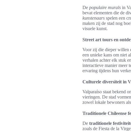
De
populaire murals
in Va
bevat elementen die de d
kunstenaars
spelen een cru
maken zij de stad nog boei
visuele kunst.
Street art tours en ontd
Voor zij die dieper willen
een unieke kans om niet 
verhalen achter elk stuk e
interactieve manier meer 
ervaring tijdens hun verke
Culturele diversiteit in 
Valparaíso staat bekend 
vieringen. De stad vormen
zowel lokale bewoners als
Traditionele Chileense fe
De
traditionele festivitei
zoals de Fiesta de la Virg