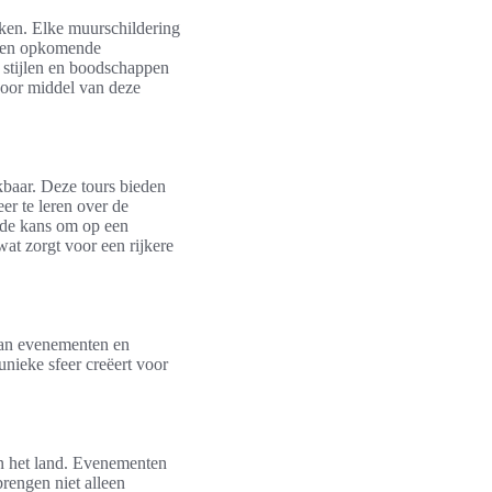
aken. Elke muurschildering
e en opkomende
e stijlen en boodschappen
 door middel van deze
baar. Deze tours bieden
r te leren over de
n de kans om op een
at zorgt voor een rijkere
 aan evenementen en
nieke sfeer creëert voor
an het land. Evenementen
brengen niet alleen