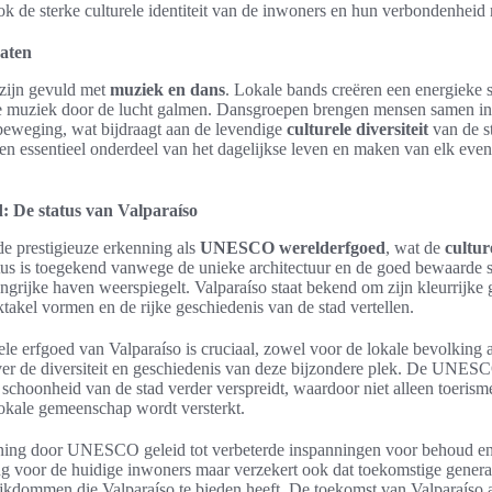
ok de sterke culturele identiteit van de inwoners en hun verbondenheid
raten
 zijn gevuld met
muziek en dans
. Lokale bands creëren een energieke s
che muziek door de lucht galmen. Dansgroepen brengen mensen samen in
 beweging, wat bijdraagt aan de levendige
culturele diversiteit
van de s
en essentieel onderdeel van het dagelijkse leven en maken van elk even
De status van Valparaíso
de prestigieuze erkenning als
UNESCO werelderfgoed
, wat de
cultur
atus is toegekend vanwege de unieke architectuur en de goed bewaarde 
grijke haven weerspiegelt. Valparaíso staat bekend om zijn kleurrijke g
takel vormen en de rijke geschiedenis van de stad vertellen.
le erfgoed van Valparaíso is cruciaal, zowel voor de lokale bevolking 
ver de diversiteit en geschiedenis van deze bijzondere plek. De UNESC
schoonheid van de stad verder verspreidt, waardoor niet alleen toerism
lokale gemeenschap wordt versterkt.
ning door UNESCO geleid tot verbeterde inspanningen voor behoud e
lang voor de huidige inwoners maar verzekert ook dat toekomstige gener
 rijkdommen die Valparaíso te bieden heeft. De toekomst van Valparaíso 