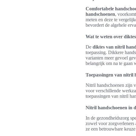
Comfortabele handscho
handschoenen
, voorkomt
meten en deze te vergeli
bevordert de algehele erv
Wat te weten over diktes
De
diktes van nitril ha
toepassing. Dikkere hands
varianten meer gevoel geven
belangrijk om na te gaan w
Toepassingen van nitril
Nitril handschoenen zijn 
voor verschillende werkza
toepassingen van nitril h
Nitril handschoenen in 
In de gezondheidszorg spe
zowel voor zorgverleners a
ze een betrouwbare keuze