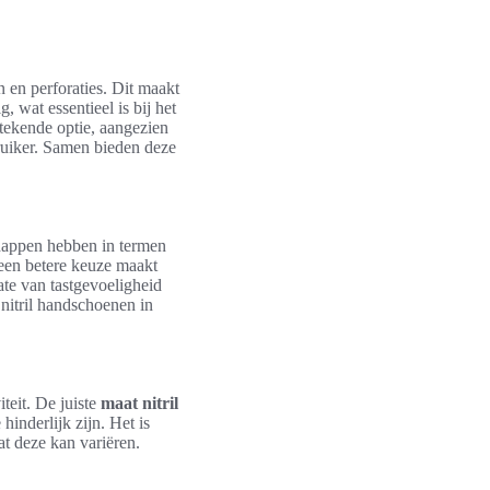
 en perforaties. Dit maakt
, wat essentieel is bij het
stekende optie, aangezien
bruiker. Samen bieden deze
chappen hebben in termen
een betere keuze maakt
te van tastgevoeligheid
 nitril handschoenen in
iteit. De juiste
maat nitril
inderlijk zijn. Het is
t deze kan variëren.