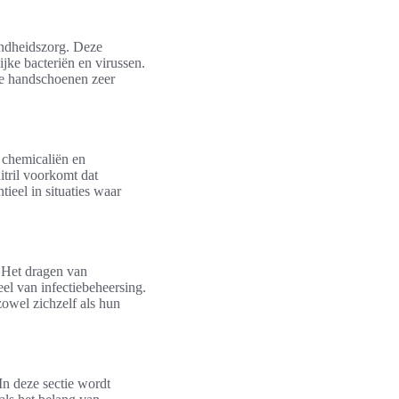
ondheidszorg. Deze
jke bacteriën en virussen.
he handschoenen zeer
e chemicaliën en
itril voorkomt dat
ieel in situaties waar
 Het dragen van
el van infectiebeheersing.
owel zichzelf als hun
n deze sectie wordt