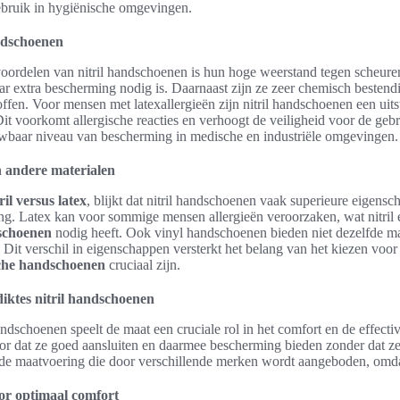
ebruik in hygiënische omgevingen.
ndschoenen
voordelen van nitril handschoenen is hun hoge weerstand tegen scheuren
aar extra bescherming nodig is. Daarnaast zijn ze zeer chemisch bestendig
ffen. Voor mensen met latexallergieën zijn nitril handschoenen een uit
. Dit voorkomt allergische reacties en verhoogt de veiligheid voor de ge
wbaar niveau van bescherming in medische en industriële omgevingen.
n andere materialen
ril versus latex
, blijkt dat nitril handschoenen vaak superieure eigens
g. Latex kan voor sommige mensen allergieën veroorzaken, wat nitril 
dschoenen
nodig heeft. Ook vinyl handschoenen bieden niet dezelfde ma
. Dit verschil in eigenschappen versterkt het belang van het kiezen voor
che handschoenen
cruciaal zijn.
diktes nitril handschoenen
andschoenen speelt de maat een cruciale rol in het comfort en de effectiv
or dat ze goed aansluiten en daarmee bescherming bieden zonder dat ze h
p de maatvoering die door verschillende merken wordt aangeboden, omda
oor optimaal comfort