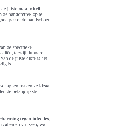
 de juiste
maat nitril
m de handomtrek op te
 goed passende handschoen
van de specifieke
aliën, terwijl dunnere
van de juiste dikte is het
dig is.
enschappen maken ze ideaal
en de belangrijkste
cherming tegen infecties
,
micaliën en virussen, wat