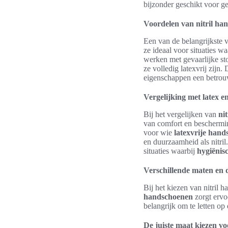
bijzonder geschikt voor g
Voordelen van nitril ha
Een van de belangrijkste 
ze ideaal voor situaties w
werken met gevaarlijke sto
ze volledig latexvrij zijn
eigenschappen een betrou
Vergelijking met latex e
Bij het vergelijken van
nit
van comfort en beschermin
voor wie
latexvrije han
en duurzaamheid als nitril
situaties waarbij
hygiënis
Verschillende maten en 
Bij het kiezen van nitril h
handschoenen
zorgt ervo
belangrijk om te letten o
De juiste maat kiezen v