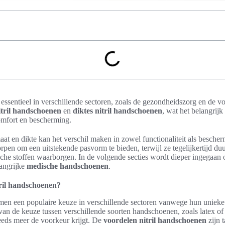
 essentieel in verschillende sectoren, zoals de gezondheidszorg en de v
itril handschoenen
en
diktes nitril handschoenen
, wat het belangrij
omfort en bescherming.
aat en dikte kan het verschil maken in zowel functionaliteit als besche
rpen om een uitstekende pasvorm te bieden, terwijl ze tegelijkertijd d
he stoffen waarborgen. In de volgende secties wordt dieper ingegaan 
angrijke
medische handschoenen
.
ril handschoenen?
en een populaire keuze in verschillende sectoren vanwege hun uniek
an de keuze tussen verschillende soorten handschoenen, zoals latex of vi
teeds meer de voorkeur krijgt. De
voordelen nitril handschoenen
zijn 