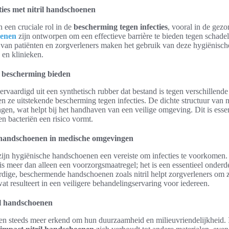
ties met nitril handschoenen
 een cruciale rol in de
bescherming tegen infecties
, vooral in de gez
oenen
zijn ontworpen om een effectieve barrière te bieden tegen schadeli
van patiënten en zorgverleners maken het gebruik van deze hygiënisc
 en klinieken.
n bescherming bieden
ervaardigd uit een synthetisch rubber dat bestand is tegen verschillend
en ze uitstekende bescherming tegen infecties. De dichte structuur van n
en, wat helpt bij het handhaven van een veilige omgeving. Dit is essent
en bacteriën een risico vormt.
 handschoenen in medische omgevingen
ijn hygiënische handschoenen een vereiste om infecties te voorkomen.
 meer dan alleen een voorzorgsmaatregel; het is een essentieel onderde
ige, beschermende handschoenen zoals nitril helpt zorgverleners om z
at resulteert in een veiligere behandelingservaring voor iedereen.
l handschoenen
n steeds meer erkend om hun duurzaamheid en milieuvriendelijkheid. I