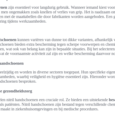
enen
zijn essentieel voor langdurig gebruik. Wanneer iemand kiest voor
 men ongemakken zoals knellen of verlies van grip. Het is raadzaam o
jken met de maattabellen die door fabrikanten worden aangeboden. Een
aring tijdens werkzaamheden.
ndschoenen
kunnen variëren van dunne tot dikke varianten, afhankelijk 
choenen bieden extra bescherming tegen scherpe voorwerpen en chemic
, wat ook van belang kan zijn in bepaalde situaties. Bij het selecteren 
at de voornaamste activiteit zal zijn en welke bescherming daarvoor no
 handschoenen
veelzijdig en worden in diverse sectoren toegepast. Hun specifieke eig
amheden, waarbij veiligheid en hygiëne essentieel zijn. Hieronder word
andschoenen besproken.
de gezondheidszorg
len nitril handschoenen een cruciale rol. Ze bieden een uitstekende
bes
ls patiënten. Nitril handschoenen zijn bestand tegen verschillende che
 maakt in ziekenhuisomgevingen en bij medische procedures.