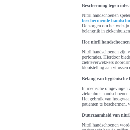
Bescherming tegen infec
Nitril handschoenen spelen
beschermende handsch
De zorgen om het welzijn 
belangrijk in ziekenhuizen
Hoe nitril handschoene
Nitril handschoenen zijn v
perforaties. Hierdoor bied
ziekteverwekkers doordring
blootstelling aan virussen 
Belang van hygiënische
In medische omgevingen z
ziekenhuis handschoenen is
Het gebruik van hoogwaard
patiënten te beschermen, w
Duurzaamheid van nitri
Nitril handschoenen worde