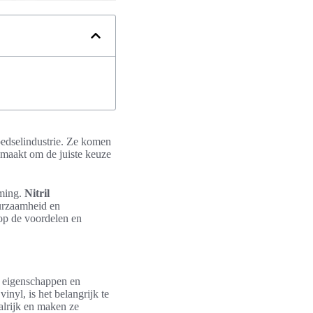
oedselindustrie. Ze komen
k maakt om de juiste keuze
rming.
Nitril
uurzaamheid en
op de voordelen en
e eigenschappen en
nyl, is het belangrijk te
talrijk en maken ze