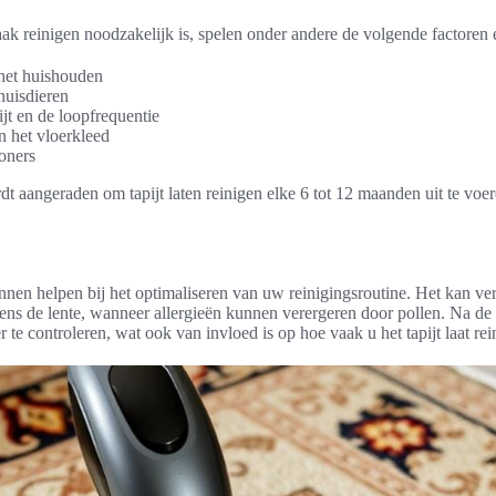
ak reinigen noodzakelijk is, spelen onder andere de volgende factoren e
 het huishouden
uisdieren
jt en de loopfrequentie
n het vloerkleed
oners
dt aangeraden om tapijt laten reinigen elke 6 tot 12 maanden uit te voe
nen helpen bij het optimaliseren van uw reinigingsroutine. Het kan ver
jdens de lente, wanneer allergieën kunnen verergeren door pollen. Na de
te controleren, wat ook van invloed is op hoe vaak u het tapijt laat rei