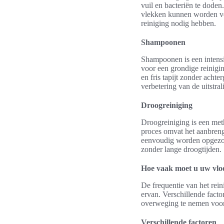
vuil en bacteriën te doden
vlekken kunnen worden ver
reiniging nodig hebben.
Shampoonen
Shampoonen is een intensi
voor een grondige reinigin
en fris tapijt zonder acht
verbetering van de uitstra
Droogreiniging
Droogreiniging is een meth
proces omvat het aanbrenge
eenvoudig worden opgezoge
zonder lange droogtijden.
Hoe vaak moet u uw vloe
De frequentie van het rein
ervan. Verschillende facto
overweging te nemen voor
Verschillende factoren