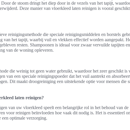
. Door de stoom dringt het diep door in de vezels van het tapijt, waardo
wijderd. Deze manier van vloerkleed laten reinigen is vooral geschikt 
eve reinigingsmethode die speciale reinigingsmiddelen en borstels gebr
g van het tapijt, waarbij vuil en vlekken effectief worden aangepakt. He
ergebleven resten. Shampoonen is ideaal voor zwaar vervuilde tapijten e
ling van de woning opleveren.
ode die weinig tot geen water gebruikt, waardoor het zeer geschikt is v
n van een speciale reinigingspoeder dat het vuil aantrekt en absorbeert
n. Dit maakt droogreiniging een uitstekende optie voor mensen die sne
rkleed laten reinigen?
igen van uw vloerkleed speelt een belangrijke rol in het behoud van de k
ren voor reinigen beïnvloeden hoe vaak dit nodig is. Het is essentieel 
 een optimale verzorging.