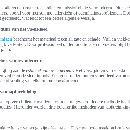
t allergenen zoals stof, pollen en huisstofmijt te verminderen. Dit is es
ners, vooral voor mensen met allergieën of ademhalingsproblemen. Do
gecreëerd, wat leidt tot een betere algehele welzijn.
sduur van het vloerkleed
einigen
beschermt het materiaal tegen slijtage en schade. Vuil en vlek
ijk verkorten. Door professioneel onderhoud te laten uitvoeren, blijft h
egaan.
tiek van uw interieur
agt bij aan de
esthetiek van uw interieur
. Het verwijderen van vlekken 
g en verbetert de sfeer in huis. Een goed onderhouden vloerkleed vormt e
 de uitstraling van elke ruimte transformeren.
van tapijtreiniging
 kan op verschillende manieren worden uitgevoerd. Iedere methode heeft
ituaties. Hieronder worden drie belangrijke methoden van tapijtreiniging
ulaire keuze vanwege zijn effectiviteit. Deze methode maakt gebruik 