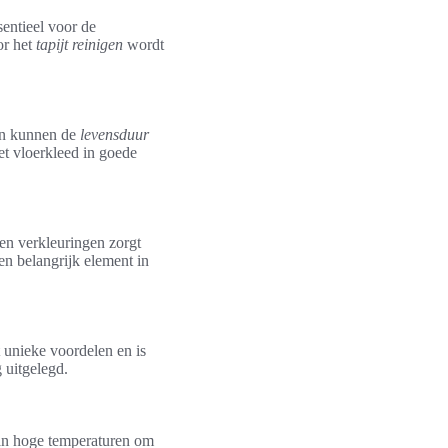
sentieel voor de
or het
tapijt reinigen
wordt
ken kunnen de
levensduur
et vloerkleed in goede
en verkleuringen zorgt
en belangrijk element in
 unieke voordelen en is
 uitgelegd.
van hoge temperaturen om