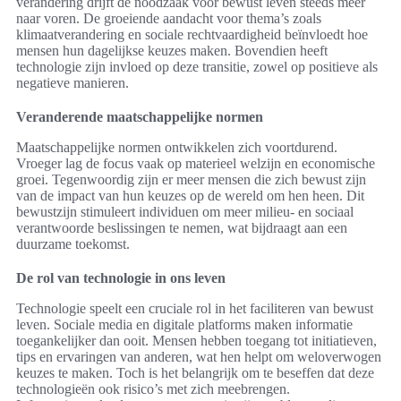
verandering drijft de noodzaak voor bewust leven steeds meer
naar voren. De groeiende aandacht voor thema’s zoals
klimaatverandering en sociale rechtvaardigheid beïnvloedt hoe
mensen hun dagelijkse keuzes maken. Bovendien heeft
technologie zijn invloed op deze transitie, zowel op positieve als
negatieve manieren.
Veranderende maatschappelijke normen
Maatschappelijke normen ontwikkelen zich voortdurend.
Vroeger lag de focus vaak op materieel welzijn en economische
groei. Tegenwoordig zijn er meer mensen die zich bewust zijn
van de impact van hun keuzes op de wereld om hen heen. Dit
bewustzijn stimuleert individuen om meer milieu- en sociaal
verantwoorde beslissingen te nemen, wat bijdraagt aan een
duurzame toekomst.
De rol van technologie in ons leven
Technologie speelt een cruciale rol in het faciliteren van bewust
leven. Sociale media en digitale platforms maken informatie
toegankelijker dan ooit. Mensen hebben toegang tot initiatieven,
tips en ervaringen van anderen, wat hen helpt om weloverwogen
keuzes te maken. Toch is het belangrijk om te beseffen dat deze
technologieën ook risico’s met zich meebrengen.