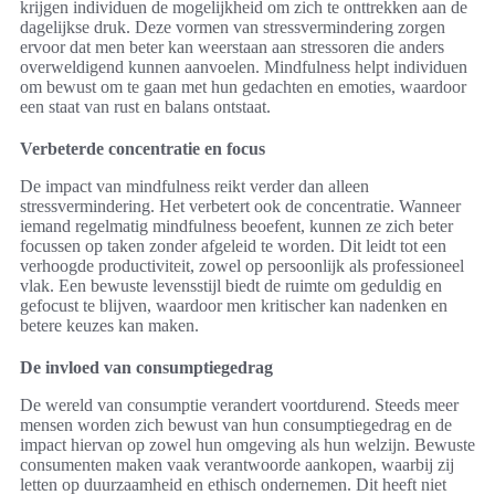
krijgen individuen de mogelijkheid om zich te onttrekken aan de
dagelijkse druk. Deze vormen van stressvermindering zorgen
ervoor dat men beter kan weerstaan aan stressoren die anders
overweldigend kunnen aanvoelen. Mindfulness helpt individuen
om bewust om te gaan met hun gedachten en emoties, waardoor
een staat van rust en balans ontstaat.
Verbeterde concentratie en focus
De impact van mindfulness reikt verder dan alleen
stressvermindering. Het verbetert ook de concentratie. Wanneer
iemand regelmatig mindfulness beoefent, kunnen ze zich beter
focussen op taken zonder afgeleid te worden. Dit leidt tot een
verhoogde productiviteit, zowel op persoonlijk als professioneel
vlak. Een bewuste levensstijl biedt de ruimte om geduldig en
gefocust te blijven, waardoor men kritischer kan nadenken en
betere keuzes kan maken.
De invloed van consumptiegedrag
De wereld van consumptie verandert voortdurend. Steeds meer
mensen worden zich bewust van hun consumptiegedrag en de
impact hiervan op zowel hun omgeving als hun welzijn. Bewuste
consumenten maken vaak verantwoorde aankopen, waarbij zij
letten op duurzaamheid en ethisch ondernemen. Dit heeft niet