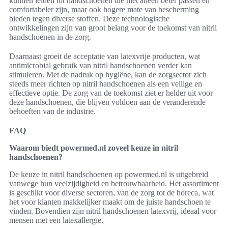
kunnen leiden tot handschoenen die niet alleen beter passen en
comfortabeler zijn, maar ook hogere mate van bescherming
bieden tegen diverse stoffen. Deze technologische
ontwikkelingen zijn van groot belang voor de toekomst van nitril
handschoenen in de zorg.
Daarnaast groeit de acceptatie van latexvrije producten, wat
antimicrobial gebruik van nitril handschoenen verder kan
stimuleren. Met de nadruk op hygiëne, kan de zorgsector zich
steeds meer richten op nitril handschoenen als een veilige en
effectieve optie. De zorg van de toekomst ziet er helder uit voor
deze handschoenen, die blijven voldoen aan de veranderende
behoeften van de industrie.
FAQ
Waarom biedt powermed.nl zoveel keuze in nitril
handschoenen?
De keuze in nitril handschoenen op powermed.nl is uitgebreid
vanwege hun veelzijdigheid en betrouwbaarheid. Het assortiment
is geschikt voor diverse sectoren, van de zorg tot de horeca, wat
het voor klanten makkelijker maakt om de juiste handschoen te
vinden. Bovendien zijn nitril handschoenen latexvrij, ideaal voor
mensen met een latexallergie.