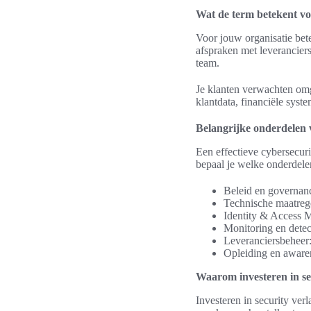
Wat de term betekent vo
Voor jouw organisatie bet
afspraken met leveranciers
team.
Je klanten verwachten omg
klantdata, financiële syst
Belangrijke onderdelen v
Een effectieve cybersecuri
bepaal je welke onderdele
Beleid en governanc
Technische maatrege
Identity & Access 
Monitoring en dete
Leveranciersbeheer: 
Opleiding en awaren
Waarom investeren in sec
Investeren in security ve