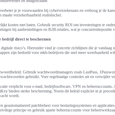
 omzetverlies en imagoschade.
 verbeter je je voorwaarden bij cyberverzekeraars en verhoog je de kans
en maakt verzekerbaarheid realistischer.
lijkt kosten met baten. Gebruik security ROI om investeringen te on
rtuigen bij aanbestedingen en B2B-relaties, wat je concurrentiepositie v
 bedrijf direct te beschermen
n digitale risico’s. Hieronder vind je concrete richtlijnen die je vandaa
stappen zijn bedoeld voor mkb-bedrijven die snel meer weerbaarheid wil
htwoordbeleid. Gebruik wachtwoordmanagers zoals LastPass, 1Passwor
e wachtwoorden gebruikt. Voer regelmatige controles uit en verwijder v
catie verplicht voor e-mail, bedrijfssoftware, VPN en beheeraccounts. 
Key bieden sterke bescherming. Noem dit beleid expliciet in je proce
wacht wordt.
 en geautomatiseerd patchbeheer voor besturingssystemen en applicaties
-privilege principe en gebruik aparte beheeraccounts voor beheerwerkz