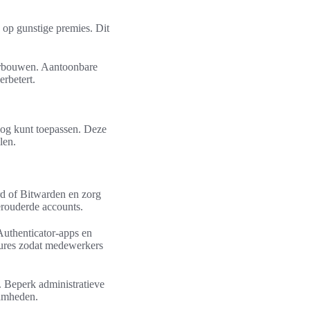
 op gunstige premies. Dit
derbouwen. Aantoonbare
erbetert.
g nog kunt toepassen. Deze
len.
d of Bitwarden en zorg
erouderde accounts.
Authenticator-apps en
dures zodat medewerkers
. Beperk administratieve
aamheden.