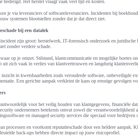
 bedreigd. Het herstel vraagt vaak veel tijd en kosten.
ken je via leveranciers of softwareleveranciers. Incidenten bij boekho
ouw systemen blootstellen zonder dat je dat direct ziet.
eschade bij een datalek
incident zijn groot: herstelwerk, IT-forensisch onderzoek en juridische
stel zonder verdere schade.
zwaar op je omzet. Stilstand, klantcommunicatie en mogelijke boetes o
uit zich vaak in verlies van klantvertrouwen en langdurig klantenverli
 inzicht in kwetsbaarheden zoals verouderde software, onbeveiligde ex
ntatie. Een gerichte aanpak verkleint de kans op ernstige gevolgen v
ers
ntwoordelijk voor het veilig houden van klantgegevens, financiële data 
curity ondernemers betekenis omvat zowel die verantwoordelijkheid al
ingssoftware en managed security services die speciaal voor bedrijven 
 van processen en voorkomt reputatieschade door een heldere aanpak. Kl
rsleutelde back-ups hebben directe impact op jouw risicoprofiel.