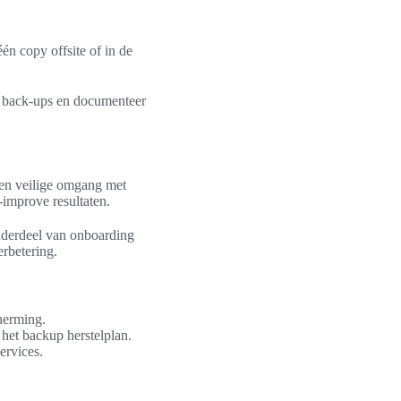
én copy offsite of in de
 back-ups en documenteer
 en veilige omgang met
-improve resultaten.
nderdeel van onboarding
rbetering.
herming.
het backup herstelplan.
ervices.