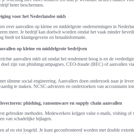
edrijf beter beschermen.
reiging voor het Nederlandse mkb
hten over aanvallen op kleine en middelgrote ondernemingen in Nederlan
leem meer. Je bedrijf kan doelwit worden omdat het vaak minder beveili
ng biedt tot klantgegevens en betaalinformatie.
nvallen op kleine en middelgrote bedrijven
richte aanvallen mkb uit omdat het rendement hoog is en de verdedig
et doel zijn van phishingcampagnes, CEO-fraude (BEC) of aanvallen v
et slimme social engineering. Aanvallers doen onderzoek naar je lever
fwaardig te maken. NCSC-adviezen en onderzoeken van accountants ton
.
svectoren: phishing, ransomware en supply chain aanvallen
est gebruikte methodes. Medewerkers krijgen valse e-mails, vishing of
en van schadelijke bijlagen.
n af en eist losgeld. Je kunt geconfronteerd worden met double extorti