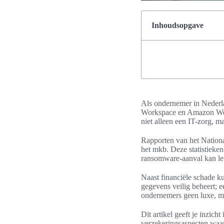
Inhoudsopgave
Als ondernemer in Nederlan
Workspace en Amazon Web 
niet alleen een IT-zorg, m
Rapporten van het Nationa
het mkb. Deze statistieken
ransomware-aanval kan leid
Naast financiële schade k
gegevens veilig beheert; e
ondernemers geen luxe, m
Dit artikel geeft je inzich
verzekeringsaspecten waa