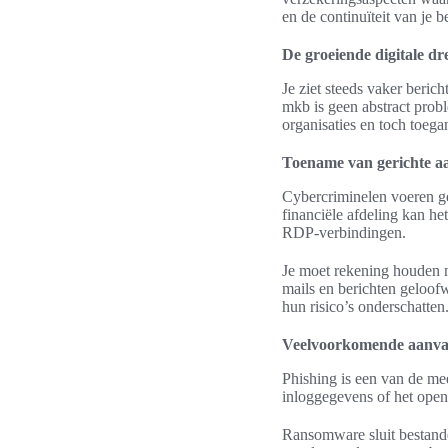
en de continuïteit van je b
De groeiende digitale d
Je ziet steeds vaker beric
mkb is geen abstract prob
organisaties en toch toega
Toename van gerichte aa
Cybercriminelen voeren ge
financiële afdeling kan h
RDP-verbindingen.
Je moet rekening houden m
mails en berichten geloo
hun risico’s onderschatten
Veelvoorkomende aanval
Phishing is een van de me
inloggegevens of het open
Ransomware sluit bestande