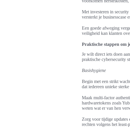
voorkomen herstelkosten,
Met investeren in security
versterkt je businesscase 
Een goede afweging verge
veiligheid kan klanten ove
Praktische stappen om je
Je wilt direct iets doen aa
praktische cybersecurity 
Basishygiene
Begin met een strikt wac
dat iedereen unieke sterk
Maak multi-factor authenti
hardwaretokens zoals Yubi
weten wat er van hen ver
Zorg voor tijdige updates
rechten volgens het least