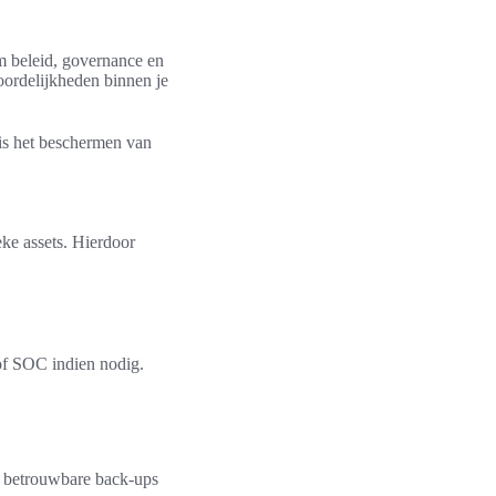
om beleid, governance en
woordelijkheden binnen je
is het beschermen van
eke assets. Hierdoor
of SOC indien nodig.
en betrouwbare back-ups