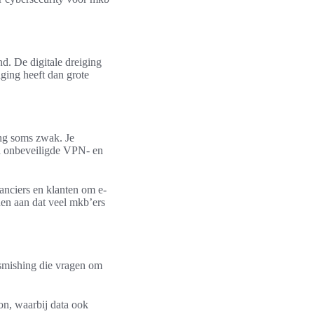
d. De digitale dreiging
ging heeft dan grote
ing soms zwak. Je
ia onbeveiligde VPN- en
anciers en klanten om e-
en aan dat veel mkb’ers
 smishing die vragen om
on, waarbij data ook