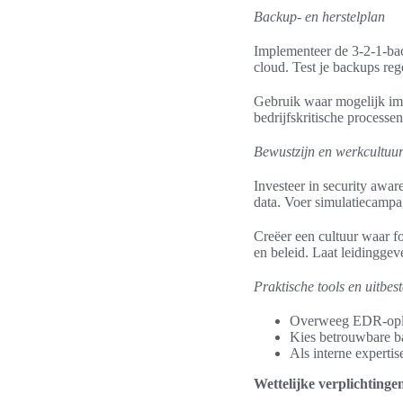
Backup- en herstelplan
Implementeer de 3-2-1-back
cloud. Test je backups reg
Gebruik waar mogelijk im
bedrijfskritische processe
Bewustzijn en werkcultuu
Investeer in security awa
data. Voer simulatiecampag
Creëer een cultuur waar 
en beleid. Laat leidingge
Praktische tools en uitbes
Overweeg EDR-oplos
Kies betrouwbare b
Als interne expertis
Wettelijke verplichting