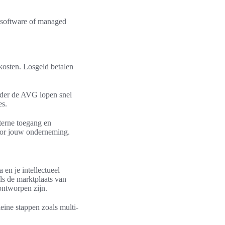
udsoftware of managed
 kosten. Losgeld betalen
nder de AVG lopen snel
es.
terne toegang en
oor jouw onderneming.
en je intellectueel
s de marktplaats van
ontworpen zijn.
eine stappen zoals multi-