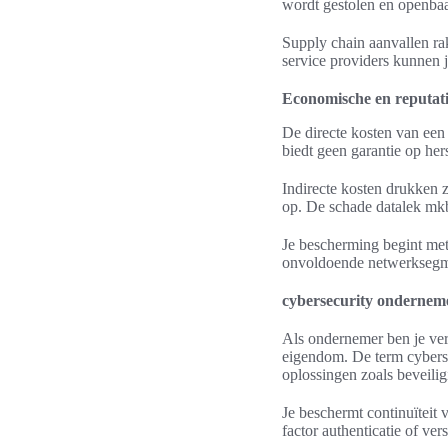
wordt gestolen en openbaar
Supply chain aanvallen ra
service providers kunnen j
Economische en reputati
De directe kosten van een 
biedt geen garantie op her
Indirecte kosten drukken 
op. De schade datalek mkb 
Je bescherming begint met
onvoldoende netwerksegme
cybersecurity ondernem
Als ondernemer ben je vera
eigendom. De term cyberse
oplossingen zoals beveilig
Je beschermt continuïteit
factor authenticatie of ve