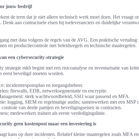
or jouw bedrijf
ekent de term dat je niet alleen technisch werk moet doen. Het vraagt 
. Denk aan contractuele eisen bij toeleveranciers en duidelijke verant
ang met data volgens de regels van de AVG. Een praktische vertaling 
emen en productiecontrole met beleidsregels en technische maatregelen.
an een cybersecurity-strategie
ty strategie mkb begint met een risicoanalyse en inventarisatie van kriti
n eerst beveiligd moeten worden.
e: incidentresponsplan en toegangsbeheer.
len: firewalls, EDR, netwerksegmentatie en encryptie.
Management: sterk wachtwoordbeleid, SSO waar passend en MFA.
ctie: logging, SIEM en regelmatige audits; samenwerken met een MSP 
controle van derde partijen en beveiligingseisen in contracten.
ess: medewerkers trainen als eerste verdedigingslinie.
urity geen kostenpost maar een investering is
rlaagt kans op dure incidenten. Relatief kleine maatregelen zoals MFA 