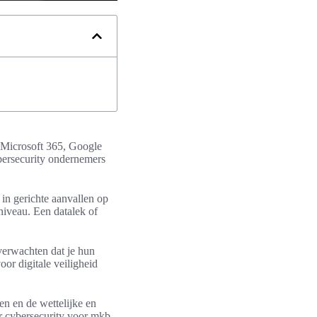
s Microsoft 365, Google
bersecurity ondernemers
in gerichte aanvallen op
niveau. Een datalek of
verwachten dat je hun
oor digitale veiligheid
men en de wettelijke en
r cybersecurity voor mkb