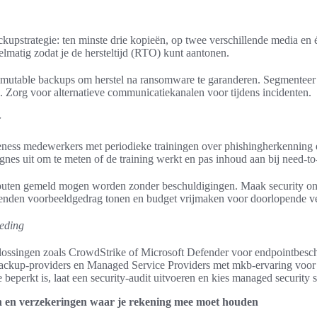
upstrategie: ten minste drie kopieën, op twee verschillende media en é
elmatig zodat je de hersteltijd (RTO) kunt aantonen.
mutable backups om herstel na ransomware te garanderen. Segmenteer
n. Zorg voor alternatieve communicatiekanalen voor tijdens incidenten.
r
reness medewerkers met periodieke trainingen over phishingherkenning
nes uit om te meten of de training werkt en pas inhoud aan bij need-to
fouten gemeld mogen worden zonder beschuldigingen. Maak security o
venden voorbeeldgedrag tonen en budget vrijmaken voor doorlopende ve
teding
singen zoals CrowdStrike of Microsoft Defender voor endpointbesc
ackup-providers en Managed Service Providers met mkb-ervaring voor 
e beperkt is, laat een security-audit uitvoeren en kies managed security s
en en verzekeringen waar je rekening mee moet houden