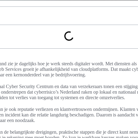
d zie je dagelijks hoe je werk steeds digitaler wordt. Met diensten al
Services groeit je afhankelijkheid van cloudplatforms. Dat maakt cy
aar een kernonderdeel van je bedrijfsvoering.
al Cyber Security Centrum en data van verzekeraars tonen een stijging 
 onderstrepen dat cyberrisico’s Nederland raken op lokaal en nationaal 
en tot verlies van toegang tot systemen en directe omzetverlies.
un je ook reputatie verliezen en klantvertrouwen ondermijnen. Klanten 
en incident kan die relatie langdurig beschadigen. Daarom is aandacht v
aar een noodzaak.
t in de belangrijkste dreigingen, praktische stappen die je direct kunt ne
r je rekening mee moet houden. Zo kun je werkbare keuzes maken voo