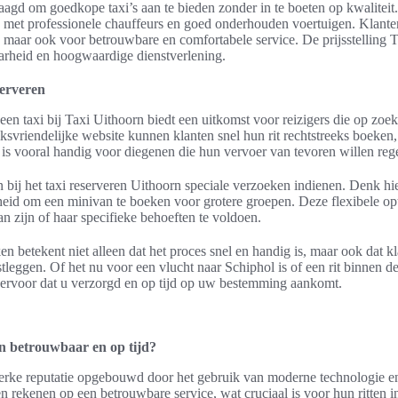
laagd om goedkope taxi’s aan te bieden zonder in te boeten op kwaliteit
g met professionele chauffeurs en goed onderhouden voertuigen. Klanten 
t, maar ook voor betrouwbare en comfortabele service. De prijsstelling Ta
arheid en hoogwaardige dienstverlening.
serveren
een taxi bij Taxi Uithoorn biedt een uitkomst voor reizigers die op zoe
iksvriendelijke website kunnen klanten snel hun rit rechtstreeks boeken,
 is vooral handig voor diegenen die hun vervoer van tevoren willen reg
bij het taxi reserveren Uithoorn speciale verzoeken indienen. Denk hie
kheid om een minivan te boeken voor grotere groepen. Deze flexibele op
n zijn of haar specifieke behoeften te voldoen.
n betekent niet alleen dat het proces snel en handig is, maar ook dat k
tleggen. Of het nu voor een vlucht naar Schiphol is of een rit binnen de
 ervoor dat u verzorgd en op tijd op uw bestemming aankomt.
n betrouwbaar en op tijd?
terke reputatie opgebouwd door het gebruik van moderne technologie e
 rekenen op een betrouwbare service, wat cruciaal is voor hun ritten i