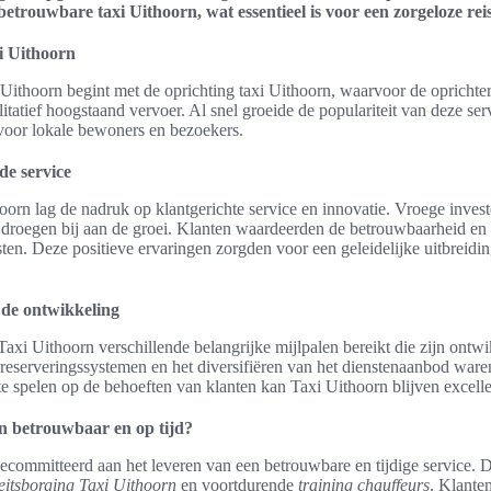
trouwbare taxi Uithoorn, wat essentieel is voor een zorgeloze reis
i Uithoorn
Uithoorn begint met de oprichting taxi Uithoorn, waarvoor de oprichte
tatief hoogstaand vervoer. Al snel groeide de populariteit van deze ser
voor lokale bewoners en bezoekers.
de service
hoorn lag de nadruk op klantgerichte service en innovatie. Vroege inve
 droegen bij aan de groei. Klanten waardeerden de betrouwbaarheid en 
nsten. Deze positieve ervaringen zorgden voor een geleidelijke uitbreid
 de ontwikkeling
Taxi Uithoorn verschillende belangrijke mijlpalen bereikt die zijn ont
reserveringssystemen en het diversifiëren van het dienstenaanbod waren
e spelen op de behoeften van klanten kan Taxi Uithoorn blijven excelle
n betrouwbaar en op tijd?
ecommitteerd aan het leveren van een betrouwbare en tijdige service. D
eitsborging Taxi Uithoorn
en voortdurende
training chauffeurs
. Klante