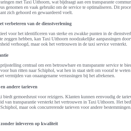
varingen met Taxi Uithoorn, wat bijdraagt aan een transparante communi
us genomen en vaak gebruikt om de service te optimaliseren. Dit proce
ant zich gehoord en gewaardeerd voelt.
et verbeteren van de dienstverlening
ieel voor het identificeren van sterke en zwakke punten in de dienstverl
n te zeggen hebben, kan Taxi Uithoorn noodzakelijke aanpassingen doo
enheid verhoogd, maar ook het vertrouwen in de taxi service versterkt.
antie
 prijsstelling centraal om een betrouwbare en transparante service te b
 voor hun ritten naar Schiphol, wat hen in staat stelt om vooraf te wet
 het vermijden van onaangename verrassingen bij het afrekenen.
i en andere tarieven
axi biedt gemoedsrust voor reizigers. Klanten kunnen eenvoudig de tari
id van transparantie versterkt het vertrouwen in Taxi Uithoorn. Het bedri
ar Schiphol, maar ook concurrerende tarieven voor andere bestemmingen.
zonder inleveren op kwaliteit