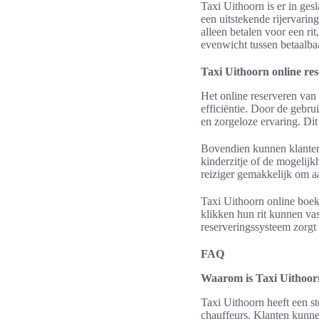
Taxi Uithoorn is er in ges
een uitstekende rijervarin
alleen betalen voor een ri
evenwicht tussen betaalba
Taxi Uithoorn online re
Het online reserveren van 
efficiëntie. Door de gebru
en zorgeloze ervaring. Dit
Bovendien kunnen klanten 
kinderzitje of de mogelij
reiziger gemakkelijk om aa
Taxi Uithoorn online boeke
klikken hun rit kunnen vas
reserveringssysteem zorgt
FAQ
Waarom is Taxi Uithoor
Taxi Uithoorn heeft een s
chauffeurs. Klanten kunnen