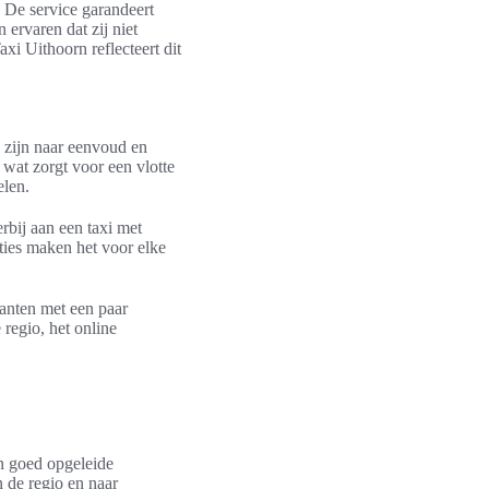
. De service garandeert
ervaren dat zij niet
xi Uithoorn reflecteert dit
k zijn naar eenvoud en
 wat zorgt voor een vlotte
elen.
rbij aan een taxi met
ties maken het voor elke
lanten met een paar
 regio, het online
n goed opgeleide
n de regio en naar