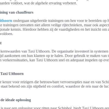
daarden voldoet, wat de algehele ervaring verbetert.
ining van chauffeurs
ithoorn
ondergaan uitgebreide trainingen om hen voor te bereiden op hu
 trainingen omvatten niet alleen veilige rijtechnieken, maar ook aspec
gionale kennis. Hierdoor hebben zij de vaardigheden en het inzicht om 
 voldoen.
t
e kernwaarden van Taxi Uithoorn. De organisatie investeert in systemen
tijd aankomen om hun klanten op te halen. Door gebruik te maken van t
verkeerssituaties, kan Taxi Uithoorn snel en adequaat inspelen op even
 Taxi Uithoorn
me keuze voor reizigers die betrouwbare vervoersopties naar en van Sc
 staat bekend om zijn stiptheid en comfort, waardoor de reis naar de lu
de ideale oplossing
is naar een oplossing voor ritten naar Schiphol, biedt Taxi Uithoorn e