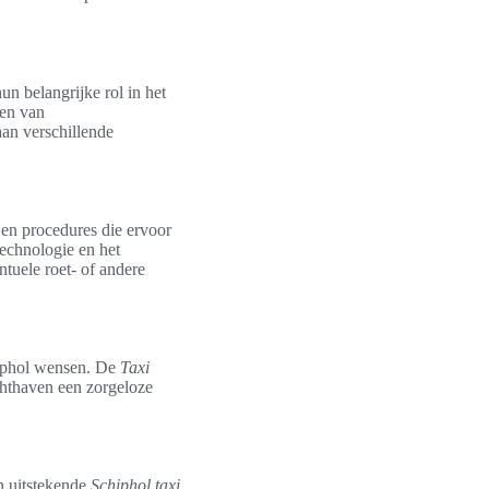
n belangrijke rol in het
ten van
aan verschillende
 en procedures die ervoor
echnologie en het
tuele roet- of andere
hiphol wensen. De
Taxi
chthaven een zorgeloze
en uitstekende
Schiphol taxi