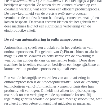
De
betrouwbaarheid Q-Fin-machines
is een belangrijk aspect dat
bedrijven aanspreekt. Ze weten dat ze kunnen rekenen op een
constante werking, wat zorgt voor een efficiënt productieproces.
De nauwkeurigheid van de
precisie ontbraamprocessen
vermindert de noodzaak voor handmatige correcties, wat tijd en
kosten bespaart. Daarnaast ervaren klanten dat het gebruik van
deze machines leidt tot een significante verbetering van de
eindproductkwaliteit.
De rol van automatisering in ontbraamprocessen
Automatisering speelt een cruciale rol in het verbeteren van
ontbraamprocessen. Het gebruik van Q-Fin-machines maakt het
mogelijk om de kwaliteit en consistentie van de afwerking te
waarborgen zonder de kans op menselijke fouten. Door deze
machines in te zetten, realiseren bedrijven een hoge
efficiëntie
en
kunnen ze hun productieprocessen optimaliseren.
Een van de belangrijkste voordelen van automatisering in
ontbraamprocessen is de
procesoptimalisatie
. Door de krachtige
technologieën van Q-Fin-machines kunnen organisaties hun
productiviteit verhogen. Dit leidt niet alleen tot tijdsbesparing,
maar ook tot een verlaging van de operationele kosten. Bij
regelmatig gebruik worden de processen meer gestroomlijnd, wat
resulteert in een betere omgang met middelen en materiaal.