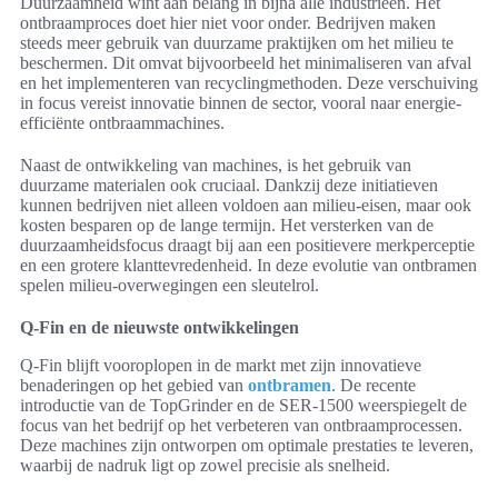
Duurzaamheid wint aan belang in bijna alle industrieën. Het
ontbraamproces doet hier niet voor onder. Bedrijven maken
steeds meer gebruik van duurzame praktijken om het milieu te
beschermen. Dit omvat bijvoorbeeld het minimaliseren van afval
en het implementeren van recyclingmethoden. Deze verschuiving
in focus vereist innovatie binnen de sector, vooral naar energie-
efficiënte ontbraammachines.
Naast de ontwikkeling van machines, is het gebruik van
duurzame materialen ook cruciaal. Dankzij deze initiatieven
kunnen bedrijven niet alleen voldoen aan milieu-eisen, maar ook
kosten besparen op de lange termijn. Het versterken van de
duurzaamheidsfocus draagt bij aan een positievere merkperceptie
en een grotere klanttevredenheid. In deze evolutie van ontbramen
spelen milieu-overwegingen een sleutelrol.
Q-Fin en de nieuwste ontwikkelingen
Q-Fin blijft vooroplopen in de markt met zijn innovatieve
benaderingen op het gebied van
ontbramen
. De recente
introductie van de TopGrinder en de SER-1500 weerspiegelt de
focus van het bedrijf op het verbeteren van ontbraamprocessen.
Deze machines zijn ontworpen om optimale prestaties te leveren,
waarbij de nadruk ligt op zowel precisie als snelheid.