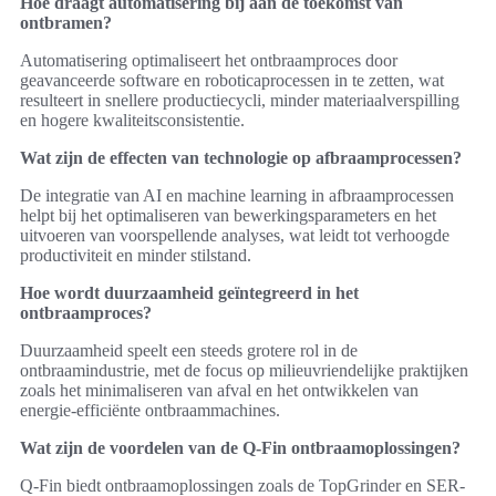
Hoe draagt automatisering bij aan de toekomst van
ontbramen?
Automatisering optimaliseert het ontbraamproces door
geavanceerde software en roboticaprocessen in te zetten, wat
resulteert in snellere productiecycli, minder materiaalverspilling
en hogere kwaliteitsconsistentie.
Wat zijn de effecten van technologie op afbraamprocessen?
De integratie van AI en machine learning in afbraamprocessen
helpt bij het optimaliseren van bewerkingsparameters en het
uitvoeren van voorspellende analyses, wat leidt tot verhoogde
productiviteit en minder stilstand.
Hoe wordt duurzaamheid geïntegreerd in het
ontbraamproces?
Duurzaamheid speelt een steeds grotere rol in de
ontbraamindustrie, met de focus op milieuvriendelijke praktijken
zoals het minimaliseren van afval en het ontwikkelen van
energie-efficiënte ontbraammachines.
Wat zijn de voordelen van de Q-Fin ontbraamoplossingen?
Q-Fin biedt ontbraamoplossingen zoals de TopGrinder en SER-