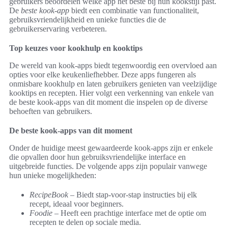
gebruikers beoordelen welke app het beste bij hun kookstijl past.
De
beste kook-app
biedt een combinatie van functionaliteit,
gebruiksvriendelijkheid en unieke functies die de
gebruikerservaring verbeteren.
Top keuzes voor kookhulp en kooktips
De wereld van kook-apps biedt tegenwoordig een overvloed aan
opties voor elke keukenliefhebber. Deze apps fungeren als
onmisbare kookhulp en laten gebruikers genieten van veelzijdige
kooktips en recepten. Hier volgt een verkenning van enkele van
de beste kook-apps van dit moment die inspelen op de diverse
behoeften van gebruikers.
De beste kook-apps van dit moment
Onder de huidige meest gewaardeerde kook-apps zijn er enkele
die opvallen door hun gebruiksvriendelijke interface en
uitgebreide functies. De volgende apps zijn populair vanwege
hun unieke mogelijkheden:
RecipeBook
– Biedt stap-voor-stap instructies bij elk
recept, ideaal voor beginners.
Foodie
– Heeft een prachtige interface met de optie om
recepten te delen op sociale media.