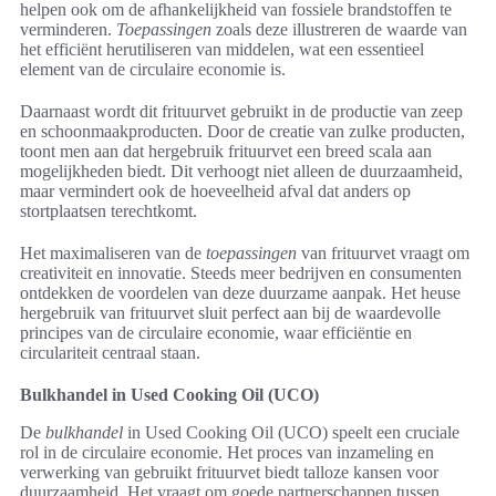
helpen ook om de afhankelijkheid van fossiele brandstoffen te
verminderen.
Toepassingen
zoals deze illustreren de waarde van
het efficiënt herutiliseren van middelen, wat een essentieel
element van de circulaire economie is.
Daarnaast wordt dit frituurvet gebruikt in de productie van zeep
en schoonmaakproducten. Door de creatie van zulke producten,
toont men aan dat hergebruik frituurvet een breed scala aan
mogelijkheden biedt. Dit verhoogt niet alleen de duurzaamheid,
maar vermindert ook de hoeveelheid afval dat anders op
stortplaatsen terechtkomt.
Het maximaliseren van de
toepassingen
van frituurvet vraagt om
creativiteit en innovatie. Steeds meer bedrijven en consumenten
ontdekken de voordelen van deze duurzame aanpak. Het heuse
hergebruik van frituurvet sluit perfect aan bij de waardevolle
principes van de circulaire economie, waar efficiëntie en
circulariteit centraal staan.
Bulkhandel in Used Cooking Oil (UCO)
De
bulkhandel
in Used Cooking Oil (UCO) speelt een cruciale
rol in de circulaire economie. Het proces van inzameling en
verwerking van gebruikt frituurvet biedt talloze kansen voor
duurzaamheid. Het vraagt om goede partnerschappen tussen