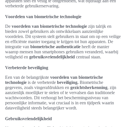
apparaten snel en veilig te ontgrendelen, wat bijdraagt aan een
verbeterde gebruikerservaring.
Voordelen van biometrische technologie
De
voordelen van biometrische technologie
zijn talrijk en
bieden zowel gebruikers als ontwikkelaars aanzienlijke
voordelen. Dit systeem stelt gebruikers in staat om op een veilige
en efficiënte manier toegang te krijgen tot hun apparaten. De
integratie van
biometrische authenticatie
heeft de manier
waarop mensen hun smartphones gebruiken veranderd, waarbij
veiligheid en
gebruiksvriendelijkheid
centraal staan.
Verbeterde beveiliging
Een van de belangrijkste
voordelen van biometrische
technologie
is de verbeterde
beveiliging.
Biometrische
gegevens, zoals vingerafdrukken en
gezichtsherkenning
, zijn
aanzienlijk moeilijker te stelen of te vervalsen dan traditionele
wachtwoorden. Dit verhoogt het beschermingsniveau van
persoonlijke informatie, wat cruciaal is in een tijdperk waarin
dataveiligheid steeds belangrijker wordt.
Gebruiksvriendelijkheid