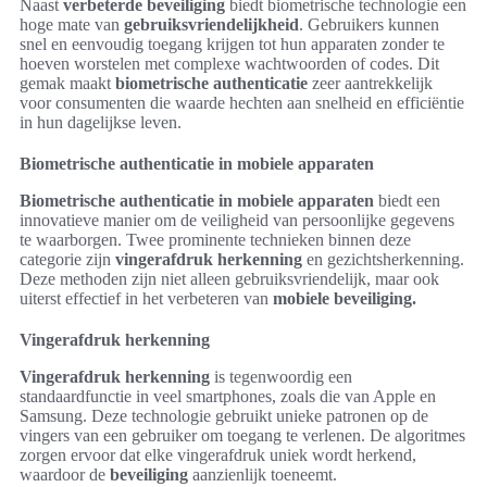
Naast
verbeterde beveiliging
biedt biometrische technologie een
hoge mate van
gebruiksvriendelijkheid
. Gebruikers kunnen
snel en eenvoudig toegang krijgen tot hun apparaten zonder te
hoeven worstelen met complexe wachtwoorden of codes. Dit
gemak maakt
biometrische authenticatie
zeer aantrekkelijk
voor consumenten die waarde hechten aan snelheid en efficiëntie
in hun dagelijkse leven.
Biometrische authenticatie in mobiele apparaten
Biometrische authenticatie in mobiele apparaten
biedt een
innovatieve manier om de veiligheid van persoonlijke gegevens
te waarborgen. Twee prominente technieken binnen deze
categorie zijn
vingerafdruk herkenning
en gezichtsherkenning.
Deze methoden zijn niet alleen gebruiksvriendelijk, maar ook
uiterst effectief in het verbeteren van
mobiele beveiliging.
Vingerafdruk herkenning
Vingerafdruk herkenning
is tegenwoordig een
standaardfunctie in veel smartphones, zoals die van Apple en
Samsung. Deze technologie gebruikt unieke patronen op de
vingers van een gebruiker om toegang te verlenen. De algoritmes
zorgen ervoor dat elke vingerafdruk uniek wordt herkend,
waardoor de
beveiliging
aanzienlijk toeneemt.