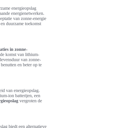
urzame energieopslag
staande energienetwerken.
ceptatie van zonne-energie
e en duurzame toekomst
aties in zonne-
 de komst van lithium-
de levensduur van zonne-
benutten en beter op te
eid van energieopslag.
ium-ion batterijen, een
rgieopslag
vergroten de
lag biedt een alternatieve