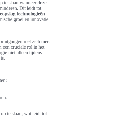
op te slaan wanneer deze
inderen. Dit leidt tot
eopslag technologieën
ische groei en innovatie.
oruitgangen met zich mee.
 een cruciale rol in het
ie niet alleen tijdens
is.
ten:
ren.
p te slaan, wat leidt tot