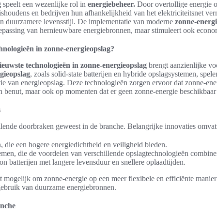
g
speelt een wezenlijke rol in
energiebeheer.
Door overtollige energie 
shoudens en bedrijven hun afhankelijkheid van het elektriciteitsnet verm
en duurzamere levensstijl. De implementatie van moderne
zonne-energi
toepassing van hernieuwbare energiebronnen, maar stimuleert ook econom
chnologieën in zonne-energieopslag?
ieuwste technologieën in zonne-energieopslag
brengt aanzienlijke vo
gieopslag
, zoals solid-state batterijen en hybride opslagsystemen, spelen
tie van energieopslag. Deze technologieën zorgen ervoor dat zonne-energ
 benut, maar ook op momenten dat er geen zonne-energie beschikbaar 
s
illende doorbraken geweest in de branche. Belangrijke innovaties omvat
en, die een hogere energiedichtheid en veiligheid bieden.
emen, die de voordelen van verschillende opslagtechnologieën combine
on batterijen met langere levensduur en snellere oplaadtijden.
mogelijk om zonne-energie op een meer flexibele en efficiënte manier o
 gebruik van duurzame energiebronnen.
anche