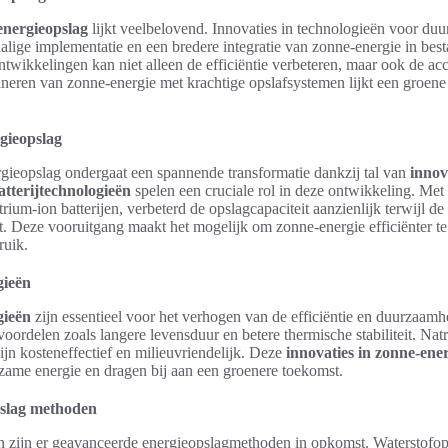
energieopslag
lijkt veelbelovend. Innovaties in technologieën voor du
halige implementatie en een bredere integratie van zonne-energie in be
twikkelingen kan niet alleen de efficiëntie verbeteren, maar ook de ac
neren van zonne-energie met krachtige opslafsystemen lijkt een groen
gieopslag
ieopslag ondergaat een spannende transformatie dankzij tal van
innov
tterijtechnologieën
spelen een cruciale rol in deze ontwikkeling. Met
atrium-ion batterijen, verbeterd de opslagcapaciteit aanzienlijk terwijl 
. Deze vooruitgang maakt het mogelijk om zonne-energie efficiënter te 
ruik.
gieën
gieën
zijn essentieel voor het verhogen van de efficiëntie en duurzaamh
voordelen zoals langere levensduur en betere thermische stabiliteit. Natr
jn kosteneffectief en milieuvriendelijk. Deze
innovaties in zonne-ene
zame energie en dragen bij aan een groenere toekomst.
slag methoden
ën zijn er geavanceerde energieopslagmethoden in opkomst. Waterstofops