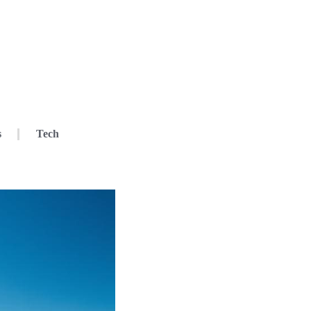
s
Tech