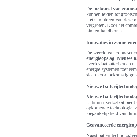
De
toekomst van zonne-
kunnen leiden tot grootsc
Het stimuleren van deze on
vergroten. Door het combi
binnen handbereik.
Innovaties in zonne-ener
De wereld van zonne-energ
energieopslag
.
Nieuwe ba
ijzerfosfaatbatterijen en n
energie systemen toeneemt
slaan voor toekomstig geb
Nieuwe batterijtechnolo
Nieuwe batterijtechnolo
Lithium-ijzerfosfaat biedt 
opkomende technologie, zi
toegankelijkheid van duur
Geavanceerde energieop
Naast batterijtechnologie