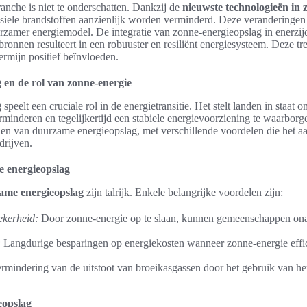
anche is niet te onderschatten. Dankzij de
nieuwste technologieën in 
ssiele brandstoffen aanzienlijk worden verminderd. Deze veranderingen
rzamer energiemodel. De integratie van zonne-energieopslag in enerzijd
ronnen resulteert in een robuuster en resiliënt energiesysteem. Deze t
ermijn positief beïnvloeden.
en de rol van zonne-energie
g
speelt een cruciale rol in de energietransitie. Het stelt landen in staat
erminderen en tegelijkertijd een stabiele energievoorziening te waarbor
nen van duurzame energieopslag, met verschillende voordelen die het a
drijven.
 energieopslag
ame energieopslag
zijn talrijk. Enkele belangrijke voordelen zijn:
ekerheid:
Door zonne-energie op te slaan, kunnen gemeenschappen ona
:
Langdurige besparingen op energiekosten wanneer zonne-energie effi
rmindering van de uitstoot van broeikasgassen door het gebruik van h
eopslag