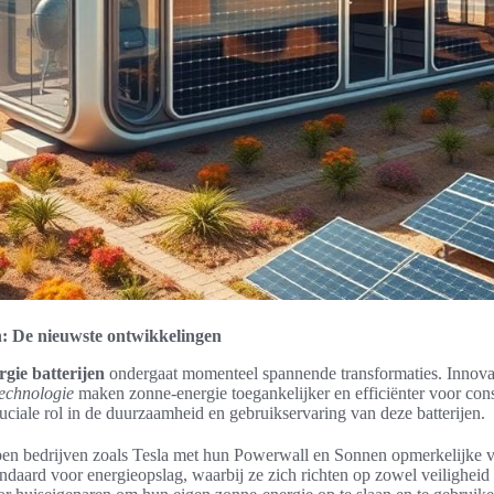
n: De nieuwste ontwikkelingen
gie batterijen
ondergaat momenteel spannende transformaties. Innova
technologie
maken zonne-energie toegankelijker en efficiënter voor co
ruciale rol in de duurzaamheid en gebruikservaring van deze batterijen.
ben bedrijven zoals Tesla met hun Powerwall en Sonnen opmerkelijke 
daard voor energieopslag, waarbij ze zich richten op zowel veiligheid 